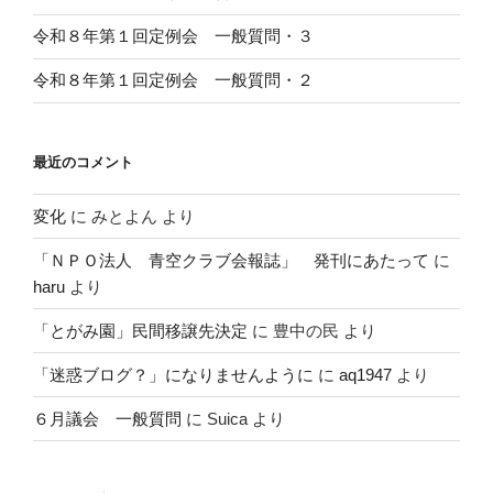
令和８年第１回定例会 一般質問・３
令和８年第１回定例会 一般質問・２
最近のコメント
変化
に
みとよん
より
「ＮＰＯ法人 青空クラブ会報誌」 発刊にあたって
に
haru
より
「とがみ園」民間移譲先決定
に
豊中の民
より
「迷惑ブログ？」になりませんように
に
aq1947
より
６月議会 一般質問
に
Suica
より