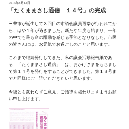
投
2015年4月13日
稿
「たくままさし通信 １４号」の完成
日:
三豊市が誕生して３回目の市議会議員選挙が行われてか
ら、はや１年が過ぎました。新たな年度も始まり、一年
の中でも最も命の躍動を感じる季節となりなした。市民
の皆さんには、お元気でお過ごしのことと思います。
これまで継続発行してきた、私の議会活動報告紙であ
る 「たくままさし通信」 は、おかげさまをもちまし
て第１４号を発行をすることができました。第１３号ま
でと同様にご一読いただきたいと思います。
今後とも変わらずご意見、ご指導を賜わりますようお願
い申し上げます。