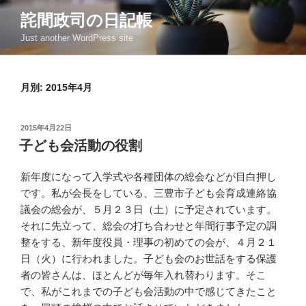
コ
詫間政司の日記帳
ン
Just another WordPress site
テ
ン
ツ
月別: 2015年4月
へ
ス
キ
投
2015年4月22日
ッ
稿
子ども会活動の役割
日:
プ
新年度になって入学式や各種団体の総会などが目白押し
です。私が会長をしている、三豊市子ども会育成連絡協
議会の総会が、５月２３日（土）に予定されています。
それに先立って、総会の打ち合わせと年間行事予定の調
整をする、新年度役員・理事の初めての会が、４月２１
日（火）に行われました。子ども会のお世話をする保護
者の皆さんは、ほとんどが毎年入れ替わります。そこ
で、私がこれまでの子ども会活動の中で感じてきたこと