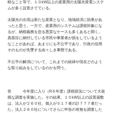
軽なこと等で、１０kW以上の産業用の太陽光発電システ
ムが多く設置さてている。
太陽光の出現は新たな産業となり、地域経済に効果があ
ったと思う。一方で、産業用のシステムは課税対象にな
るが、納税義務を怠る悪質なケースも多くあると聞く。
真面目に納付している市民や事業者が損をしているよう
なことがあれば、あまりにも不公平であり、行政の信用
そのものが失墜する由々しき事態である。
不公平の解消について、これまでの経緯や現在どのよう
な取り組みをしているのかを問う。
答 今年度に入り（R６年度）課税状況について大規
模な調査を実施した。その結果、１０kW以上の設置届数
は、法人が２６０社、個人が５１７者の計７７７者だっ
た。法人２６０社についてさらに申告の有無を調査した