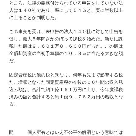
ところ、法律の義務付けられている申告をしていない法
人は１４０社であり、率にして５４％と、実に半数以上
に上ることが判明した。
この事実を受け、未申告の法人１４０社に対して申告を
促し、最大５年間さかのぼって課税を始めた。新たに課
税した額は９，６０１万８，６００円だった。この額は
全償却資産の当初予算額の１０．８％に当たる大きな額
だ。
固定資産税は他の税と異なり、何年も先まで影響する税
だ。増収となった固定資産税の今後の１０年間の収入見
込み額は、合計で約１億１６１万円に上り、今年度課税
済みの額と合計すると約１億９，７６２万円の増収とな
る。
問 個人所有とはいえ不公平の解消という意味では