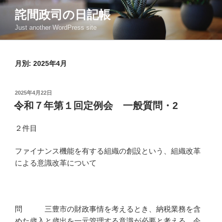
コ
詫間政司の日記帳
ン
Just another WordPress site
テ
ン
ツ
月別: 2025年4月
へ
ス
キ
投
2025年4月22日
ッ
稿
令和７年第１回定例会 一般質問・2
日:
プ
２件目
ファイナンス機能を有する組織の創設という、組織改革
による意識改革について
問 三豊市の財政事情を考えるとき、納税業務を含
めた歳入と歳出を一元管理する意識が必要と考える。今