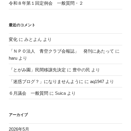
令和８年第１回定例会 一般質問・２
最近のコメント
変化
に
みとよん
より
「ＮＰＯ法人 青空クラブ会報誌」 発刊にあたって
に
haru
より
「とがみ園」民間移譲先決定
に
豊中の民
より
「迷惑ブログ？」になりませんように
に
aq1947
より
６月議会 一般質問
に
Suica
より
アーカイブ
2026年5月