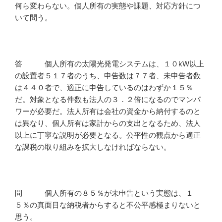
何ら変わらない。個人所有の実態や課題、対応方針につ
いて問う。
答 個人所有の太陽光発電システムは、１０kW以上
の設置者５１７者のうち、申告数は７７者、未申告者数
は４４０者で、適正に申告しているのはわずか１５％
だ。対象となる件数も法人の３．２倍になるのでマンパ
ワーが必要だ。法人所有は会社の資金から納付するのと
は異なり、個人所有は家計からの支出となるため、法人
以上に丁寧な説明が必要となる。公平性の観点から適正
な課税の取り組みを拡大しなければならない。
問 個人所有の８５％が未申告という実態は、１
５％の真面目な納税者からすると不公平感極まりないと
思う。