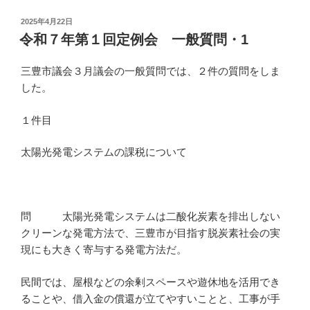
投
2025年4月22日
稿
令和７年第１回定例会 一般質問・1
日:
三豊市議会３月議会の一般質問では、２件の質問をしま
した。
１件目
太陽光発電システムの課税について
問 太陽光発電システムは二酸化炭素を排出しない
クリーンな発電方法で、三豊市が目指す脱炭素社会の実
現にも大きく寄与する発電方法だ。
民間では、屋根などの余剰スペースや遊休地を活用でき
ることや、借入金の償還が立てやすいことと、工事が手