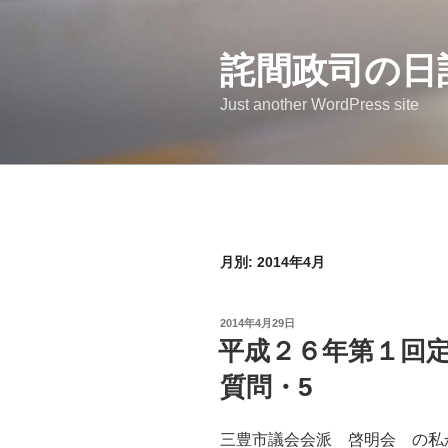
コ
ン
詫間政司の日
テ
ン
Just another WordPress site
ツ
へ
ス
キ
ッ
プ
月別: 2014年4月
投
2014年4月29日
稿
平成２６年第１回
日:
質問・5
三豊市議会会派 啓明会 の私