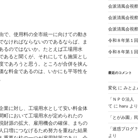
会派清風会視察
会派清風会視察
会派清風会視
由で、使用料の全市統一に向けての動き
令和８年第１
でなければならないのであるならば、ま
あるのではないか。たとえば工場用水
令和８年第１
であると聞くが、それにしても施策とし
度であろうと思う。ところが合併を挟ん
価な料金であるのは、いかにも平等性を
最近のコメント
。
変化
に
みとよ
「ＮＰＯ法人
て
に
haru
より
企業に対し、工場用水として安い料金体
間町において工場用水が定められたの
「とがみ園」
税財源の拡大、雇用機会の確保、まちの
「迷惑ブログ
人口増につなげるため努力を重ねた結果
より
も重要な柱の一つが雇用対策であり、企