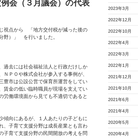
定例会（３月議会）の代表
2023年3月
2022年12月
じ視点から 「地方交付税が減った後の
2022年10月
分野）」 を行いました。
2022年4月
2022年3月
2022年1月
、過去には社会福祉法人と行政だけしか
、ＮＰＯや株式会社が参入する事例が、
2021年12月
三豊市は公設公営で保育所運営をしてい
2021年10月
、賃金の低い臨時職員が現場を支えてい
の労働環境面から見ても不適切であると
2021年6月
2021年4月
少傾向にあるが、１人あたりの子どもに
2020年5月
れ、子育て支援分野は成長産業とも言わ
の子育て支援分野の民間開放の考えを問
2020年4月