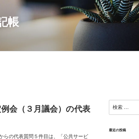
記帳
検
定例会（３月議会）の代表
索:
最近の投稿
からの代表質問５件目は、「公共サービ