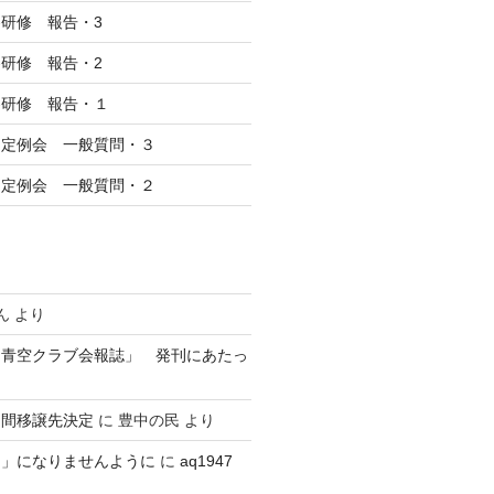
研修 報告・3
研修 報告・2
察研修 報告・１
回定例会 一般質問・３
回定例会 一般質問・２
ん
より
 青空クラブ会報誌」 発刊にあたっ
民間移譲先決定
に
豊中の民
より
？」になりませんように
に
aq1947