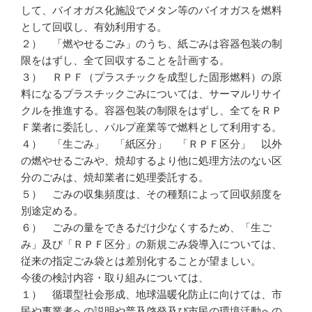
して、バイオガス化施設でメタン等のバイオガスを燃料
として回収し、有効利用する。
２） 「燃やせるごみ」のうち、紙ごみは容器包装の制
限をはずし、全て回収することを計画する。
３） ＲＰＦ（プラスチックを成型した固形燃料）の原
料になるプラスチックごみについては、サーマルリサイ
クルを推進する。容器包装の制限をはずし、全てをＲＰ
Ｆ業者に委託し、パルプ産業等で燃料として利用する。
４） 「生ごみ」 「紙区分」 「ＲＰＦ区分」 以外
の燃やせるごみや、焼却するより他に処理方法のない区
分のごみは、焼却業者に処理委託する。
５） ごみの収集頻度は、その種類によって回収頻度を
別途定める。
６） ごみの量をできるだけ少なくするため、「生ご
み」及び「ＲＰＦ区分」の新規ごみ袋導入については、
従来の指定ごみ袋とは差別化することが望ましい。
今後の検討内容・取り組みについては、
１） 循環型社会形成、地球温暖化防止に向けては、市
民や事業者への説明や普及啓発及び市民の環境活動への