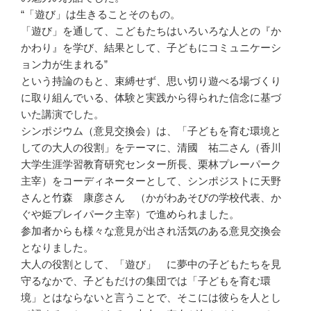
“「遊び」は生きることそのもの。
「遊び」を通して、こどもたちはいろいろな人との『か
かわり』を学び、結果として、子どもにコミュニケーシ
ョン力が生まれる”
という持論のもと、束縛せず、思い切り遊べる場づくり
に取り組んでいる、体験と実践から得られた信念に基づ
いた講演でした。
シンポジウム（意見交換会）は、「子どもを育む環境と
しての大人の役割」をテーマに、清國 祐二さん（香川
大学生涯学習教育研究センター所長、栗林プレーパーク
主宰）をコーディネーターとして、シンポジストに天野
さんと竹森 康彦さん （かがわあそびの学校代表、か
ぐや姫プレイパーク主宰）で進められました。
参加者からも様々な意見が出され活気のある意見交換会
となりました。
大人の役割として、「遊び」 に夢中の子どもたちを見
守るなかで、子どもだけの集団では「子どもを育む環
境」とはならないと言うことで、そこには彼らを人とし