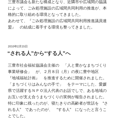
三豊市議会も新たな構成となり、近隣市や広域間の協議
によって、ごみ処理施設の広域間共同利用の推進が、本
格的に取り組める環境となってきました。
あわせて、『ごみ処理施設の広域間共同利用推進議員連
盟』 の結成に着手する環境も整ってきました。
投
2010年2月15日
稿
“される人”から“する人”へ
日:
三豊市社会福祉協議会主催の 「人と豊かなまちづくり
事業研修会」 が、２月８日（月）の夜に豊中地区
『地域福祉計画』 を推進するために開催されました。
「まちづくりはみんなの手で」 をテーマにした、愛媛
県で活躍するＮＰＯ法人代表のお話でしで、ある地域の
お互いが支え合うまちづくりの実例が報告されました。
特に印象に残ったのが、寝たきりの高齢者が世話を “さ
れる人” であったのが、 “する人” になったと言うこ
とでした。