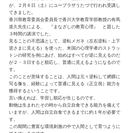
が、２月６日（土）にユープラザうたづで行われ受講し
てきました。
香川県教育委員会委員長で香川大学教育学部教授の有馬
道久先生による、 『まなざしの教育心理』 と題した
３時間の講演でした。
見ることの不思議として、逆転メガネ（左右逆転・上下
逆さまに見える）を使った、米国の心理学者のストラッ
トンの研究を例にあげ、始めはすべてが逆に見えるのだ
が２・３日すると順応し、普通に見えるようになるので
す。
このことが意味することは、人間は元々逆転して網膜に
写る像を、経験によって普通に見える（正立視）能力を
獲得するということです。
言い換えれば、学習し順応が生じるのです。
動物は生まれたその時から自立自食できる能力を備えて
いますが、人間は自立自食できるまでに約１年が必要で
す。
この期間に豊富な環境刺激の中で人間として育つように