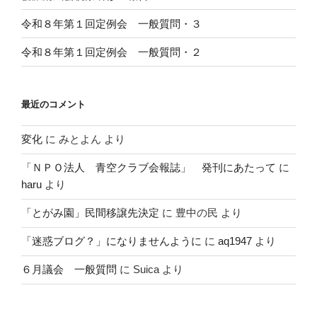
令和８年第１回定例会 一般質問・３
令和８年第１回定例会 一般質問・２
最近のコメント
変化
に
みとよん
より
「ＮＰＯ法人 青空クラブ会報誌」 発刊にあたって
に
haru
より
「とがみ園」民間移譲先決定
に
豊中の民
より
「迷惑ブログ？」になりませんように
に
aq1947
より
６月議会 一般質問
に
Suica
より