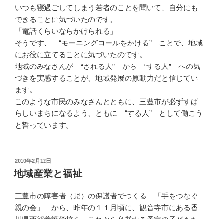
いつも寝過ごしてしまう若者のことを聞いて、自分にも
できることに気づいたのです。
「電話くらいならかけられる」
そうです、 “モーニングコールをかける” ことで、地域
にお役に立てることに気づいたのです。
地域のみなさんが “される人” から “する人” への気
づきを実感することが、地域発展の原動力だと信じてい
ます。
このような市民のみなさんとともに、三豊市が必ずすば
らしいまちになるよう、ともに “する人” として働こう
と誓っています。
投
2010年2月12日
稿
地域産業と福祉
日:
三豊市の障害者（児）の保護者でつくる 「手をつなぐ
親の会」 から、昨年の１１月頃に、観音寺市にある香