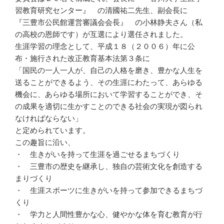
習教育研究センター』 の清國祐二先生、副会長に
『三豊市公民館運営審議会会長』 の小林静夫さん（私
の高校の恩師です）が互選により選任されました。
生涯学習の理念として、平成１８（２００６）年に公
布・施行された改正教育基本法第３条に
「国民の一人一人が、自己の人格を磨き、豊かな人生を
送ることができるよう、その生涯にわたって、あらゆる
機会に、あらゆる場所において学習することができ、そ
の成果を適切に生かすことのできる社会の実現が図られ
なければならない」
と定められています。
この趣旨に沿い、
・ 生きがいを持って生涯を過ごせるまちづくり
・ 三豊市の歴史を継承し、独自の芸術文化を創造する
まりづくり
・ 生涯スポーツに生きがいを持って参加できるまちづ
くり
・ 学力と人間性豊かな心、健やかな体を育む教育が行