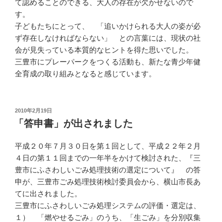
て認めることのできる、大人の存在が欠かせないので
す。
子どもたちにとって、 「追いかけられる大人の姿が必
ず存在しなければならない」 との言葉には、現状の社
会が見失っている本質的なヒントを得た思いでした。
三豊市にプレーパークをつくる活動も、新たな青少年健
全育成の取り組みとなると感じています。
投
2010年2月19日
稿
「答申書」が出されました
日:
平成２０年７月３０日を第１回として、平成２２年２月
４日の第１１回までの一年半をかけて検討された、『三
豊市にふさわしいごみ処理技術の選定について』 の答
申が、三豊市ごみ処理技術検討委員会から、横山市長あ
てに出されました。
三豊市にふさわしいごみ処理システムの評価・選定は、
１） 「燃やせるごみ」のうち、「生ごみ」を分別収集