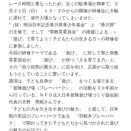
レース時間と重なったため、近くの駐車場が満車で、２
月２１日（日） １３：３０からの開催の研修会に大幅
に遅れて、途中入場となってしまいませた。
“（財）明治百年記念香川県青少年基金” と “香川県”
の主催で、そして “県教育委員会” の後援による、＜
「遊び」で育てよう！子どもたちの生きる力＞の研修会
に参加しました。
今回の研修テーマである 「遊び」 に対して県と県教
育委員会が、 「遊び」 が持つ『人を育てる力』と、
その『担う役割の重大さ』に目を向け、正面から取り組
もうとしていることに驚いています。
講演は、子ども自身が 「遊び」 をつくる場である
「冒険遊び場（プレーパーク）」 の活動を３０年前か
ら行っている、ＮＰＯ法人日本冒険遊び場づくり協会副
代表の天野 秀昭さんです。
「子どもの力を引き出す遊びの魅力」 と題して、日本
初の常設のプレーパークである 「羽根木プレーパー
ク」 で関わってきた子どもたちから気づかされた遊び
の魅力のお話でした。