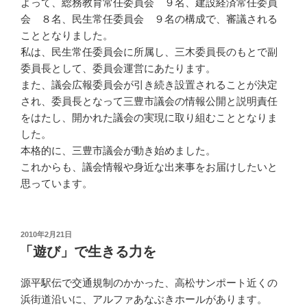
よって、総務教育常任委員会 ９名、建設経済常任委員
会 ８名、民生常任委員会 ９名の構成で、審議される
こととなりました。
私は、民生常任委員会に所属し、三木委員長のもとで副
委員長として、委員会運営にあたります。
また、議会広報委員会が引き続き設置されることが決定
され、委員長となって三豊市議会の情報公開と説明責任
をはたし、開かれた議会の実現に取り組むこととなりま
した。
本格的に、三豊市議会が動き始めました。
これからも、議会情報や身近な出来事をお届けしたいと
思っています。
投
2010年2月21日
稿
「遊び」で生きる力を
日:
源平駅伝で交通規制のかかった、高松サンポート近くの
浜街道沿いに、アルファあなぶきホールがあります。