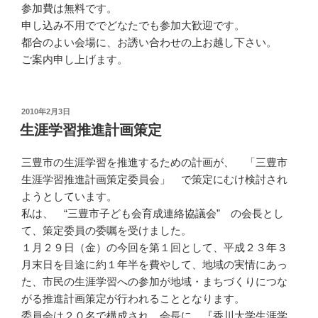
参加費は無料です。
申し込み不用ででどなたでも参加大歓迎です。
都合のよい会場に、お誘い合わせの上お越し下さい。
ご案内申し上げます。
投
2010年2月3日
稿
生涯学習推進計画策定
日:
三豊市の生涯学習を推進するための計画が、 「三豊市
生涯学習推進計画策定委員会」 で策定にむけ検討され
ようとしています。
私は、 “三豊市子ども会育成連絡協議会” の会長とし
て、策定委員の委嘱を受けました。
１月２９日（金）の今回を第１回として、平成２３年３
月末日を目途に約１年半を費やして、地域の実情にあっ
た、市民の生涯学習への参加が地域・まちづくりにつな
がる推進計画策定が行われることとなります。
委員会は２０名で構成され、会長に 『香川大学生涯学