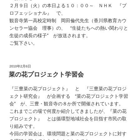
２月９日（火）の本日よる１０：００～ ＮＨＫ 『プ
ロフェッショナル』 で、
観音寺第一高校定時制 岡田倫代先生（香川県教育カウ
ンセラー協会 理事）の、 “生徒たちへの熱い関わりと
生徒の成長の様子” が放送されます。
ご覧下さい。
投
2010年2月6日
稿
菜の花プロジェクト学習会
日:
『三豊菜の花プロジェクト』 と 『三豊菜の花プロジ
ェクト研究会』 が企画する “菜の花プロジェクト学習
会” が、三豊・観音寺の８か所で開催されています。
これまでこの場で何度か紹介してきましたが、『菜の花
プロジェクト』 とは循環型地域社会を目指す市民の取
り組みです。
今回の学習会は、環境問題と菜の花プロジェクトに対す