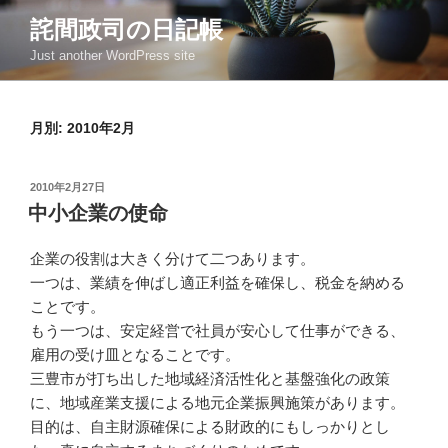
コ
詫間政司の日記帳
ン
Just another WordPress site
テ
ン
ツ
月別: 2010年2月
へ
ス
キ
投
2010年2月27日
ッ
稿
中小企業の使命
日:
プ
企業の役割は大きく分けて二つあります。
一つは、業績を伸ばし適正利益を確保し、税金を納める
ことです。
もう一つは、安定経営で社員が安心して仕事ができる、
雇用の受け皿となることです。
三豊市が打ち出した地域経済活性化と基盤強化の政策
に、地域産業支援による地元企業振興施策があります。
目的は、自主財源確保による財政的にもしっかりとし