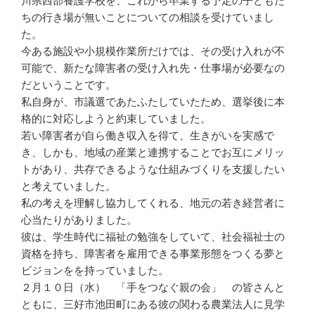
川県西部養護学校を、これから卒業する予定の子どもた
ちの行き場が無いことについての相談を受けていまし
た。
今ある施設や小規模作業所だけでは、その受け入れが不
可能で、新たな障害者の受け入れ先・仕事場が必要なの
だということです。
私自身が、市議選であたふたしていたため、選挙後に本
格的に対応しようと約束していました。
若い障害者が自ら働き収入を得て、生きがいを実感で
き、しかも、地域の産業と連携することでお互にメリッ
トがあり、共存できるような仕組みづくりを支援したい
と考えていました。
私の考えを理解し協力してくれる、地元の若き経営者に
心当たりがありました。
彼は、学生時代に福祉の勉強をしていて、社会福祉士の
資格を持ち、障害者を雇用できる事業形態をつくる夢と
ビジョンをを持っていました。
２月１０日（水） 「手をつなぐ親の会」 の皆さんと
ともに、三好市池田町にある彼の関わる農業法人に見学