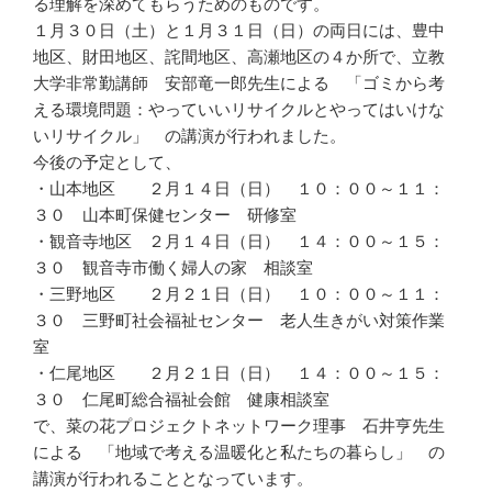
る理解を深めてもらうためのものです。
１月３０日（土）と１月３１日（日）の両日には、豊中
地区、財田地区、詫間地区、高瀬地区の４か所で、立教
大学非常勤講師 安部竜一郎先生による 「ゴミから考
える環境問題：やっていいリサイクルとやってはいけな
いリサイクル」 の講演が行われました。
今後の予定として、
・山本地区 ２月１４日（日） １０：００～１１：
３０ 山本町保健センター 研修室
・観音寺地区 ２月１４日（日） １４：００～１５：
３０ 観音寺市働く婦人の家 相談室
・三野地区 ２月２１日（日） １０：００～１１：
３０ 三野町社会福祉センター 老人生きがい対策作業
室
・仁尾地区 ２月２１日（日） １４：００～１５：
３０ 仁尾町総合福祉会館 健康相談室
で、菜の花プロジェクトネットワーク理事 石井亨先生
による 「地域で考える温暖化と私たちの暮らし」 の
講演が行われることとなっています。