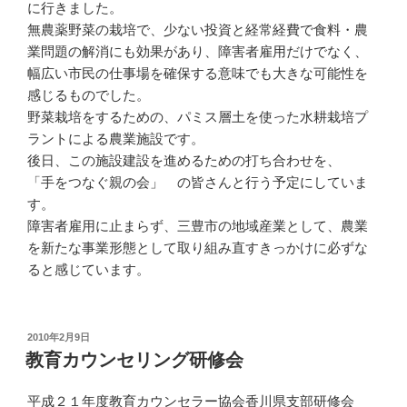
に行きました。
無農薬野菜の栽培で、少ない投資と経常経費で食料・農
業問題の解消にも効果があり、障害者雇用だけでなく、
幅広い市民の仕事場を確保する意味でも大きな可能性を
感じるものでした。
野菜栽培をするための、パミス層土を使った水耕栽培プ
ラントによる農業施設です。
後日、この施設建設を進めるための打ち合わせを、
「手をつなぐ親の会」 の皆さんと行う予定にしていま
す。
障害者雇用に止まらず、三豊市の地域産業として、農業
を新たな事業形態として取り組み直すきっかけに必ずな
ると感じています。
投
2010年2月9日
稿
教育カウンセリング研修会
日:
平成２１年度教育カウンセラー協会香川県支部研修会