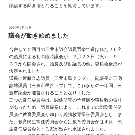
議論する熱き場となることを期待しています。
投
2010年2月24日
稿
議会が動き始めました
日:
合併して２回目の三豊市議会議員選挙で選ばれた２６名
の議員による初の臨時議会が、２月２３日（火） ９：
３０から開会され、議長及び副議長の他、委員会構成が
決定されました。
議長に近藤久志議員（三豊市民クラブ）、副議長に三宅
静雄議員（三豊市民クラブ）で、これからの一年間、三
豊市議会が運営されることとなりました。
三つの常任委員会は、関係所管の予算額や職員数の偏り
があったため、議員提案により、これまでの総務常任委
員会に教育委員会が加わり総務教育常任委員会とし、ま
た、教育民生常任委員会からは教育委員会がはずれ、民
生常任委員会とする案が出され承認されました。