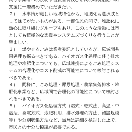
支援に一層務めていただきたい。
２） 水事情が厳しい地域特性から、堆肥化も選択肢と
して捨てがたいものがある。一部住民の間で、堆肥化に
熱心に取り組むグループもあり、このような活動には市
としても積極的な支援やシステムズづくりを行うことが
望ましい。
３） 燃やせるごみは業者委託としているが、広域間共
同処理も探るべきである。バイオガス化処理に伴う排水
処理や堆肥化についても、広域連携によるごみ処理シス
テムの合理化やコスト削減の可能性について検討される
べきである。
４） 同様に、ごみ処理・屎尿処理・農業集落排水・堆
肥化事業など、広域間で合理化の可能性について検討さ
れるべきである。
５） バイオガス化処理方式（湿式・乾式法、高温・中
温法、発電方式、液肥利用、排水処理の方法、施設規模
等）や分別収集方法など、当局は詳細を検討した上で、
市民との十分な協議が必要である。