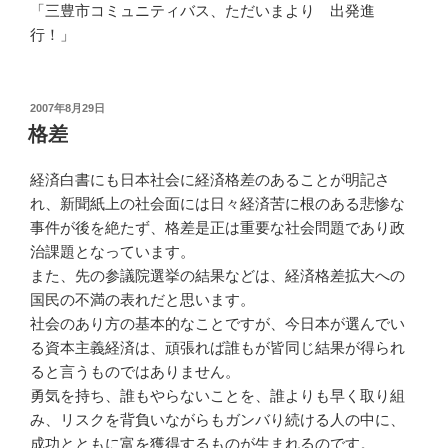
「三豊市コミュニティバス、ただいまより 出発進
行！」
投
2007年8月29日
稿
格差
日:
経済白書にも日本社会に経済格差のあることが明記さ
れ、新聞紙上の社会面には日々経済苦に根のある悲惨な
事件が後を絶たず、格差是正は重要な社会問題であり政
治課題となっています。
また、先の参議院選挙の結果などは、経済格差拡大への
国民の不満の表れだと思います。
社会のあり方の基本的なことですが、今日本が選んでい
る資本主義経済は、頑張れば誰もが皆同じ結果が得られ
ると言うものではありません。
勇気を持ち、誰もやらないことを、誰よりも早く取り組
み、リスクを背負いながらもガンバり続ける人の中に、
成功とともに富を獲得するものが生まれるのです。