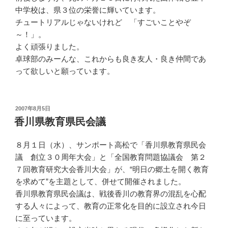
中学校は、県３位の栄誉に輝いています。
チュートリアルじゃないけれど 「すごいことやぞ
～！」。
よく頑張りました。
卓球部のみーんな、これからも良き友人・良き仲間であ
って欲しいと願っています。
投
2007年8月5日
稿
香川県教育県民会議
日:
８月１日（水）、サンポート高松で「香川県教育県民会
議 創立３０周年大会」と「全国教育問題協議会 第２
７回教育研究大会香川大会」が、“明日の郷土を開く教育
を求めて”を主題として、併せて開催されました。
香川県教育県民会議は、戦後香川の教育界の混乱を心配
する人々によって、教育の正常化を目的に設立され今日
に至っています。