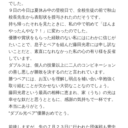
でした。
９日の今日は夏休み中の登校日で、全校生徒の前で秋山
校長先生から表彰状を授与されたのだそうです。
持ち帰ったそれを見たときに、私の中で初めて「ほんま
やったんやな？！」に変わったのでした。
優勝や賞状をもらった経験のない私にはにわかに信じが
たいことで、息子とペアを組んだ藤田光君には申し訳な
いことだと、素直になれなかった私の心の有り様を反省
しています。
ダブルスは、個人の技量以上に二人のコンビネーション
の善し悪しが勝敗を決するのだと言われています。
勝つペアには、お互いを理解し弱点を補い合い辛抱強く
取り組むことが欠かせない大切なことなのでしょう。
藤田光君という最高の相棒に恵まれ、家（うち）の光は
幸せな奴だと思うとともに、感謝の気持ちで一杯です。
本当にありがとう。
“ダブル光ペア”優勝おめでとう。
前後しますが、先の７月２３日に行われた団体戦も豊中