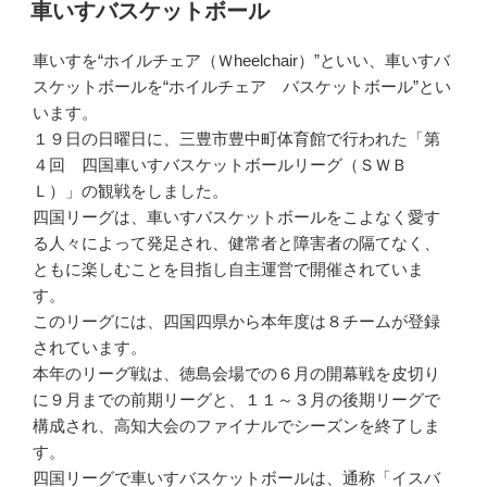
稿
車いすバスケットボール
日:
車いすを“ホイルチェア（Ｗheelchair）”といい、車いすバ
スケットボールを“ホイルチェア バスケットボール”とい
います。
１９日の日曜日に、三豊市豊中町体育館で行われた「第
４回 四国車いすバスケットボールリーグ（ＳＷＢ
Ｌ）」の観戦をしました。
四国リーグは、車いすバスケットボールをこよなく愛す
る人々によって発足され、健常者と障害者の隔てなく、
ともに楽しむことを目指し自主運営で開催されていま
す。
このリーグには、四国四県から本年度は８チームが登録
されています。
本年のリーグ戦は、徳島会場での６月の開幕戦を皮切り
に９月までの前期リーグと、１１～３月の後期リーグで
構成され、高知大会のファイナルでシーズンを終了しま
す。
四国リーグで車いすバスケットボールは、通称「イスバ