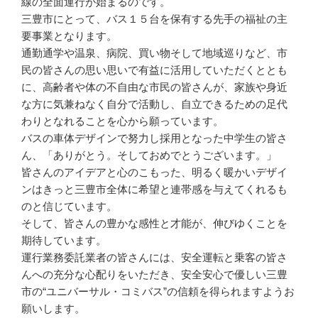
線の全面運行が始まるのです。
三豊市にとって、バス１５台を保有する先手の福祉の主
要事業となります。
通勤通学や温泉、病院、買い物そして地域巡りなど、市
民の皆さんの思い思いで有益に活用していただくととも
に、高齢者や体の不自由な市民の皆さんが、家族や身近
な方に気兼ねなく自分で活動し、自立できるための足代
わりとなれることを心から願っています。
バスの車体デザインで努力し採用となった中学生の皆さ
ん、「ありがとう。そしておめでとうございます。」
皆さんのアイデアと心のこもった、明るく暖かいデザイ
ンはきっと三豊市全体に希望と連帯感を与えてくれるも
のと信じています。
そして、皆さんの豊かな感性と才能が、伸びゆくことを
期待しています。
運行業務委託業者の皆さんには、安全運転と乗客の皆さ
んへの充分な心配りをいただき、安全安心で優しい三豊
市の“ユニバーサル・コミバス”の信頼を得られますようお
願いします。