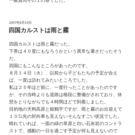
一般質問その１の巻でした。
投
2007年8月14日
稿
四国カルストは雨と霧
日:
四国カルストは雨と霧だった。
下界は４０度にもなろうかという異常な暑さだったそう
だ。
四国にもこんなところがあったのです。
８月１４日（火）、以前から子どもたちの予定が合え
ば、一度は訪れてみたいところでした。
私は２５年ほど前に、一度行ったことがあったのです
が、その当時よりも道路は格段に整備がされており、休
憩をとりながらでも４時間ほどで到着しました。
目的地の天狗高原と姫鶴平ですが、雨と霧のお出迎えで
１０㍍先の対向車も見えないそんなすごい状況でした。
晴れていれば、一面の緑の草原と白い石灰岩のコントラ
ストで、感動の一日を過ごす予定が何も見えないので