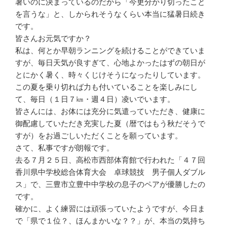
暑いのに決まっているのだから「今更分かり切ったこと
を言うな」と、しかられそうなくらい本当に猛暑日続き
です。
皆さんお元気ですか？
私は、何とか早朝ランニングを続けることができていま
すが、毎日天気が良すぎて、心地よかったはずの朝日が
とにかく暑く、時々くじけそうになったりしています。
この夏を乗り切れば力も付いていることを楽しみにし
て、毎日（１日７㎞・週４日）凌いでいます。
皆さんには、お体には充分に気遣っていただき、健康に
御配慮していただき充実した夏（暦ではもう秋だそうで
すが）をお過ごしいただくことを願っています。
さて、私事ですが朗報です。
去る７月２５日、高松市西部体育館で行われた「４７回
香川県中学校総合体育大会 卓球競技 男子個人ダブル
ス」で、三豊市立豊中中学校の息子のペアが優勝したの
です。
確かに、よく練習には頑張っていたようですが、今日ま
で「県で１位？、ほんまかいな？？」が、本当の気持ち