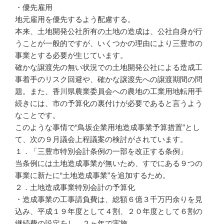
・優先雇用
地元雇用を優先するよう配慮する。
本来、土地開発公社所有の土地の造成は、公社自身が行
うことが一般的ですが、いくつかの理由により三豊市の
事業とする必要が生じています。
確かな譲渡先の無い状況での土地開発公社による造成工
事着手のリスク回避や、確かな譲渡先への譲渡期間の問
題。また、香川県農業委員会への農地の工業用地転用手
続きには、市の予算化の裏付けが必要であると言うよう
なことです。
このような事情で“鳥坂企業用地造成事業予算措置”とし
て、次の９月議会上程議案の検討がされています。
１．「三豊市特別会計条例の一部を改正する条例」
当条例には土地造成事業が無いため、すでにある９つの
事業に新たに“土地造成事業”を追加するため。
２．土地造成事業特別会計の予算化
・造成事業の工事請負費は、総額６億３千万円余りを見
込み、平成１９年度として４割、２０年度として６割の
継続費の設定をし、２ヶ年で実施。