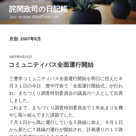
コ
詫間政司の日記帳
ン
Just another WordPress site
テ
ン
ツ
月別: 2007年8月
へ
ス
キ
投
2007年8月31日
ッ
稿
コミュニティバス全面運行開始
日:
プ
三豊市コミュニティバス全面運行開始を明日に控えた８
月３１日の今日、豊中庁舎で「全面運行開始式」が行わ
れ、まちづくり調査特別委員会の議員の一人として出席
しました。
これまで、まちづくり調査特別委員会で１年あまりを費
やし取り組んできた課題でした。
７月１日から既に運行している５路線に加え、９月１日
から新たに７路線の運行が開始され、計画通りの１２路