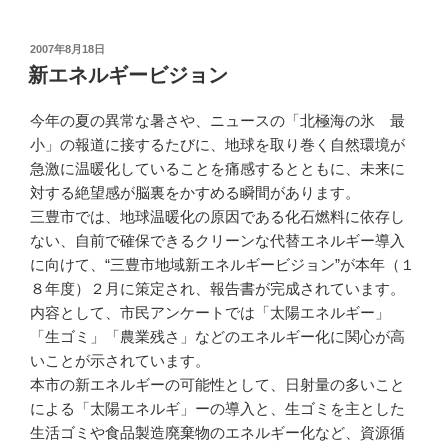
投
2007年8月18日
稿
新エネルギービジョン
日:
今年の夏の異常な暑さや、ニュースの「北極海の氷 最
小」の報道に接するたびに、地球を取り巻く自然環境が
急激に温暖化していることを痛感するとともに、未来に
対する絶望感が脳裏をかすめる瞬間があります。
三豊市では、地球温暖化の原因である化石燃料に依存し
ない、自前で確保できるクリーンな代替エネルギー導入
に向けて、“三豊市地域新エネルギービジョン”が本年（１
８年度）２月に策定され、報告書が完成されています。
内容として、市民アンケートでは「太陽エネルギー」
「生ゴミ」「農業残さ」などのエネルギー化に関心が高
いことが示されています。
本市の新エネルギーの可能性として、日射量の多いこと
による「太陽エネルギ」ーの導入と、生ゴミを主とした
生活ゴミや食品製造廃棄物のエネルギー化など、資源循