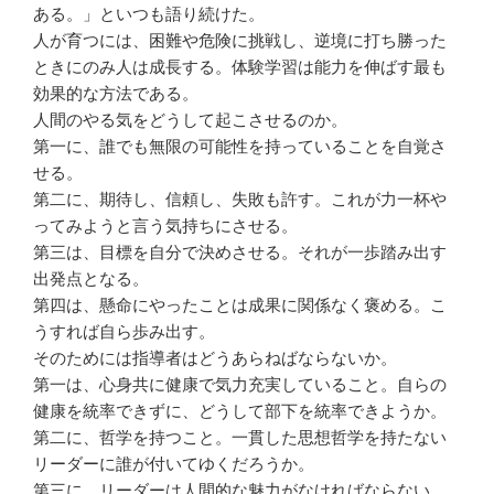
ある。」といつも語り続けた。
人が育つには、困難や危険に挑戦し、逆境に打ち勝った
ときにのみ人は成長する。体験学習は能力を伸ばす最も
効果的な方法である。
人間のやる気をどうして起こさせるのか。
第一に、誰でも無限の可能性を持っていることを自覚さ
せる。
第二に、期待し、信頼し、失敗も許す。これが力一杯や
ってみようと言う気持ちにさせる。
第三は、目標を自分で決めさせる。それが一歩踏み出す
出発点となる。
第四は、懸命にやったことは成果に関係なく褒める。こ
うすれば自ら歩み出す。
そのためには指導者はどうあらねばならないか。
第一は、心身共に健康で気力充実していること。自らの
健康を統率できずに、どうして部下を統率できようか。
第二に、哲学を持つこと。一貫した思想哲学を持たない
リーダーに誰が付いてゆくだろうか。
第三に、リーダーは人間的な魅力がなければならない。