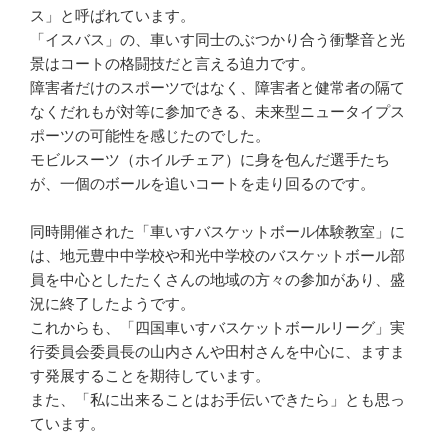
ス」と呼ばれています。
「イスバス」の、車いす同士のぶつかり合う衝撃音と光
景はコートの格闘技だと言える迫力です。
障害者だけのスポーツではなく、障害者と健常者の隔て
なくだれもが対等に参加できる、未来型ニュータイプス
ポーツの可能性を感じたのでした。
モビルスーツ（ホイルチェア）に身を包んだ選手たち
が、一個のボールを追いコートを走り回るのです。
同時開催された「車いすバスケットボール体験教室」に
は、地元豊中中学校や和光中学校のバスケットボール部
員を中心としたたくさんの地域の方々の参加があり、盛
況に終了したようです。
これからも、「四国車いすバスケットボールリーグ」実
行委員会委員長の山内さんや田村さんを中心に、ますま
す発展することを期待しています。
また、「私に出来ることはお手伝いできたら」とも思っ
ています。