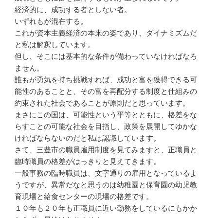
経済的に、成功する者としない者。
いずれもが混在する。
これが資本主義経済の本来の姿であり、ダイナミズムだ
と私は解釈しています。
但し、そこには基本的な条件が備わっていなければなろ
ません。
誰もが勇気を持ち挑戦すれば、成功と富を獲得できる可
能性のあることと、その富を再配分する制度と仕組みの
約束された社会であることが原則だと思っています。
まさにこの国は、可能性という平等とともに、格差をな
らすことの可能な社会を目指し、政策を展開してゆかな
ければならないのだと私は認識しています。
さて、三豊市の職員雇用制度を見てみますと、正職員と
臨時職員の格差がはっきりと見えてきます。
一般事務の臨時職員は、文字通りの雇用となっているよ
うですが、異常だなと思うのは幼稚園と保育園の幼児教
育現場と給食センターの現場の格差です。
１０年も２０年も正職員に近い勤務をしているにもかか