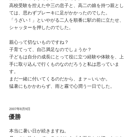
高校受験を控えた中三の息子と、高二の娘を持つ親とし
ては、思わずブレーキに足がかかったのでした。
「うざい！」といやがる二人を順番に駅の前に立たせ、
シャッターを押したのでした。
親心って切ないものですね？
子育てって、自己満足なのでしょうか？
子どもは自分の成長にとって役に立つ経験や体験を、上
手に取り込んで行くものなのだろうと私は思っていま
す。
まだ一緒に付いてくるのだから、まァ～いいか。
猛暑にもかかわらず、雨と霧で心潤う一日でした。
投
2007年8月9日
稿
優勝
日:
本当に暑い日が続きますね。