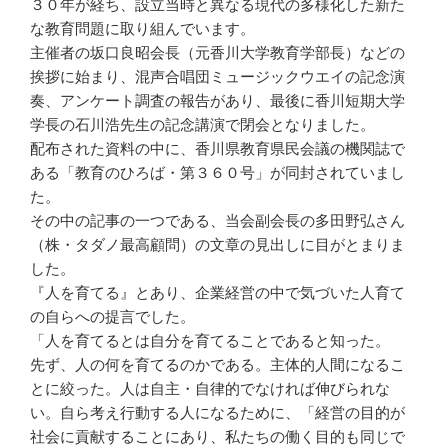
３０年が経ち、設立当時と異なる現代の多様化した新た
な教育問題に取り組んでいます。
主催者の坂口良昭会長（元香川大学教育学部長）などの
挨拶に始まり、混声合唱団ミュージックウエイの記念演
奏、アンケート調査の報告があり、最後に香川短期大学
学長の石川浩先生の記念講演で閉会となりました。
配布された資料の中に、香川県教育県民会議の機関誌で
ある「教育のひろば・第３６０号」が同封されていまし
た。
その中の記事の一つである、当会副会長の多田野弘さん
（株・タダノ最高顧問）の文章の見出しに目がとまりま
した。
『人を育てる』とあり、企業経営の中で気づいた人育て
の自らへの提言でした。
「人を育てるとは自分を育てることであると知った。
先ず、人の何を育てるのかである。主体的人間になるこ
とに絞った。人は自主・自律的でなければ伸びられな
い。自ら考え行動する人になるために、「経営の目的が
社会に貢献することにあり、私たちの働く目的も同じで