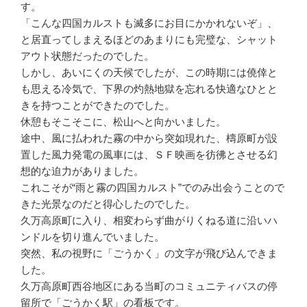
す。
「こんな四国カルストも滅多にお目にかかれないぞ」、
と居直ってしまえるほどのあまりにも完璧な、シャット
アウト状態だったのでした。
しかし、あいにくの天候でしたが、この時期には僥倖と
も思える冷気で、下界の灼熱地獄を忘れる快適なひとと
きを持つことができたのでした。
休憩もそこそこに、松山へと向かいました。
途中、風に払われた霧の中から突如現れた、檮原町が設
置した風力発電の風車には、ＳＦ映画を彷彿とさせる幻
想的な迫力がありました。
これこそが“雨と霧の四国カルスト”でのみ出会うことので
きた光景なのだと得心したのでした。
久万高原町に入り、相変わらず曲がりくねる道に沿いハ
ンドルを切り進んでいました。
突然、私の視野に「ごうかく」の文字が飛び込んできま
した。
久万高原町西谷地区にある当町のコミュニティバスの停
留所で「ごうかく駅」の看板です。