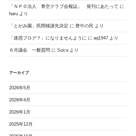
「ＮＰＯ法人 青空クラブ会報誌」 発刊にあたって
に
haru
より
「とがみ園」民間移譲先決定
に
豊中の民
より
「迷惑ブログ？」になりませんように
に
aq1947
より
６月議会 一般質問
に
Suica
より
アーカイブ
2026年5月
2026年4月
2026年1月
2025年12月