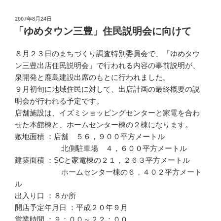
投
2007年8月24日
稿
「ゆめタウン三豊」住民説明会に向けて
日:
８月２３日のまちづくり調査特別委員会で、「ゆめタウ
ン三豊出店住民説明会」で行われる内容の事前説明が、
泉開発と鹿島建設出席のもとに行われました。
９月初旬に地域住民に対して、出店計画の最終概要の説
明会が行われる予定です。
店舗施設は、イズミショッピングセンターと家電を合わ
せた本館棟と、ホームセンター棟の２棟になります。
敷地面積 ：店舗 ５６，９００平方メートル
北側駐車場 ４，６００平方メートル
建築面積 ：SCと家電棟の２１，２６３平方メートル
ホームセンター棟の６，４０２平方メート
ル
出入り口 ：８か所
開店予定年月日 ：平成２０年９月
営業時間 ：９：００～２２：００