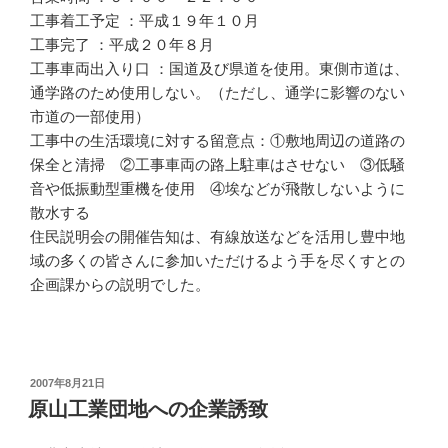
工事着工予定 ：平成１９年１０月
工事完了 ：平成２０年８月
工事車両出入り口 ：国道及び県道を使用。東側市道は、
通学路のため使用しない。（ただし、通学に影響のない
市道の一部使用）
工事中の生活環境に対する留意点：①敷地周辺の道路の
保全と清掃 ②工事車両の路上駐車はさせない ③低騒
音や低振動型重機を使用 ④埃などが飛散しないように
散水する
住民説明会の開催告知は、有線放送などを活用し豊中地
域の多くの皆さんに参加いただけるよう手を尽くすとの
企画課からの説明でした。
投
2007年8月21日
稿
原山工業団地への企業誘致
日: