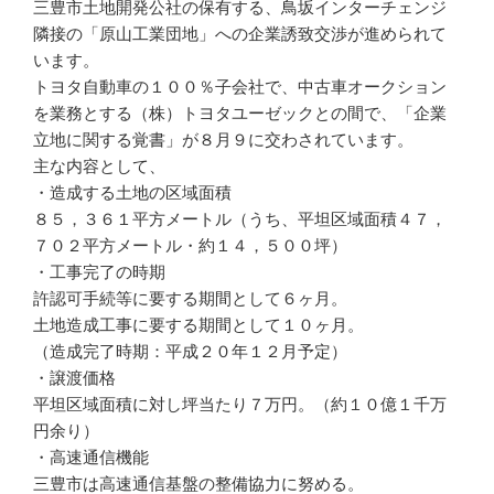
三豊市土地開発公社の保有する、鳥坂インターチェンジ
隣接の「原山工業団地」への企業誘致交渉が進められて
います。
トヨタ自動車の１００％子会社で、中古車オークション
を業務とする（株）トヨタユーゼックとの間で、「企業
立地に関する覚書」が８月９に交わされています。
主な内容として、
・造成する土地の区域面積
８５，３６１平方メートル（うち、平坦区域面積４７，
７０２平方メートル・約１４，５００坪）
・工事完了の時期
許認可手続等に要する期間として６ヶ月。
土地造成工事に要する期間として１０ヶ月。
（造成完了時期：平成２０年１２月予定）
・譲渡価格
平坦区域面積に対し坪当たり７万円。（約１０億１千万
円余り）
・高速通信機能
三豊市は高速通信基盤の整備協力に努める。