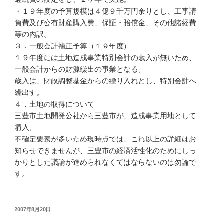
・１９年度の予算規模は４億９千万円余りとし、工事請
負費及び公有財産購入費、保証・賠償金、その他諸経費
等の内訳。
３．一般会計補正予算（１９年度）
１９年度には土地造成事業特別会計の歳入が無いため、
一般会計からの財源繰出の事業となる。
歳入は、財政調整基金からの繰り入れとし、特別会計へ
繰出す。
４．土地の取得について
三豊市土地開発公社から三豊市が、造成事業用地として
購入。
不確定要素が多いため現時点では、これ以上の詳細はお
知らせできませんが、三豊市の経済活性化のためにしっ
かりとした議論が進められなくてはならないのは勿論で
す。
投
2007年8月20日