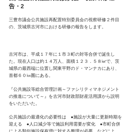
日:
告・2
三豊市議会公共施設再配置特別委員会の視察研修２件目
の、茨城県古河市における研修の報告をします。
古河市は、平成１７年に１市３町の対等合併で誕生し
た。現在人口は約１４万人、面積１２３．５８㎢で、茨
城県の最西端に位置し関東平野のド・マンナカにあり、
首都６０㎞圏にある。
『公共施設等総合管理計画～ファシリティマネジメント
の推進について～』を古河市財政部財産活用課から説明
をいただいた。
公共施設の最適化の必要性は ●施設が大量に更新時期を
迎える ●人口減少等で施設利用需要が変化 ●市町合併
による類似施設保有増に対する整理が必要 などによ