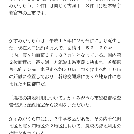
みがうら市、２件目は同じく古河市、３件目は栃木県宇
都宮市の三市です。
かすみがうら市は、平成１８年に２町合併により誕生し
た。現在人口は約４万人で、面積は１５６．６０㎢
（内、霞ヶ浦面積３７．８７㎢）となっている。国内第
２位面積の「霞ヶ浦」と筑波山系南麓に挟まれ、首都東
京へ約７０㎞、水戸市へ約３０㎞、つくば市へ約１０㎞
の距離に位置しており、幹線交通網にあり立地条件に恵
まれた田園都市だ。
『廃校の跡地利用について』かすみがうら市総務部検査
管理課財産総括室から説明をいただいた。
かすみがうら市には、３中学校区がある。その内千代田
地区と霞ヶ浦地区の２地区において、廃校の跡地利用の
検討がされている。