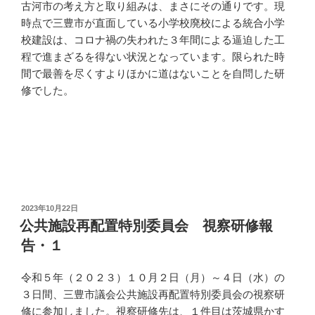
古河市の考え方と取り組みは、まさにその通りです。現
時点で三豊市が直面している小学校廃校による統合小学
校建設は、コロナ禍の失われた３年間による逼迫した工
程で進まざるを得ない状況となっています。限られた時
間で最善を尽くすよりほかに道はないことを自問した研
修でした。
投
2023年10月22日
稿
公共施設再配置特別委員会 視察研修報
日:
告・１
令和５年（２０２３）１０月２日（月）～４日（水）の
３日間、三豊市議会公共施設再配置特別委員会の視察研
修に参加しました。視察研修先は、１件目は茨城県かす