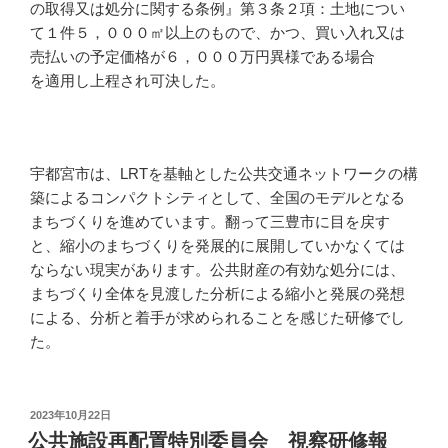
の取得又は処分に関する条例』第３条２項：土地につい
て１件５，０００㎡以上のもので、かつ、買い入れ又は
売払いの予定価格が６，０００万円異様である場合
を適用し上程され可決した。
宇都宮市は、LRTを基軸とした公共交通ネットワークの構
築によるコンパクトシティとして、全国のモデルとなる
まちづくりを進めています。翻って三豊市に目を戻す
と、縮小のまちづくりを発展的に展開していかなくては
ならない現実があります。公共財産の有効な処分には、
まちづくり全体を見渡した分析による縮小と発展の発想
による、分析と着手が求められることを感じた研修でし
た。
投
2023年10月22日
稿
公共施設再配置特別委員会 視察研修報