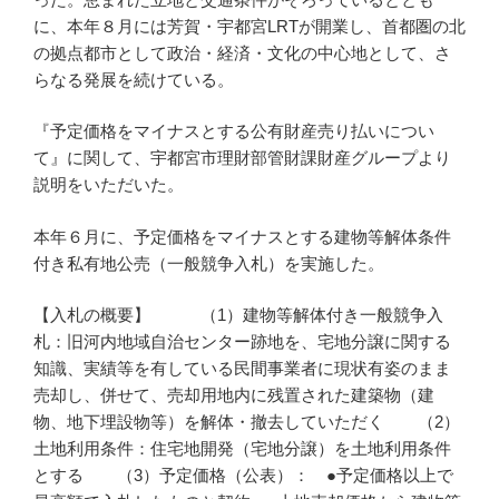
に、本年８月には芳賀・宇都宮LRTが開業し、首都圏の北
の拠点都市として政治・経済・文化の中心地として、さ
らなる発展を続けている。
『予定価格をマイナスとする公有財産売り払いについ
て』に関して、宇都宮市理財部管財課財産グループより
説明をいただいた。
本年６月に、予定価格をマイナスとする建物等解体条件
付き私有地公売（一般競争入札）を実施した。
【入札の概要】 （1）建物等解体付き一般競争入
札：旧河内地域自治センター跡地を、宅地分譲に関する
知識、実績等を有している民間事業者に現状有姿のまま
売却し、併せて、売却用地内に残置された建築物（建
物、地下埋設物等）を解体・撤去していただく （2）
土地利用条件：住宅地開発（宅地分譲）を土地利用条件
とする （3）予定価格（公表）： ●予定価格以上で