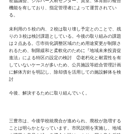
祉協議会、シルバー人材センター、貸室、体育館の複合
機能を有しており、指定管理者によって運営されてい
る。
未利用の５校の内、２校は取り壊し予定とのことで、残
りの３校は検討課題としている。今後の取り組みの課題
は２点ある。①市街化調整区域のため用途変更が制限さ
れるため、制限緩和と柔軟化のために『地域未来投資促
進法』による特区の設定の検討 ②老朽化と耐震性を有
していないケースが多いため、公共施設等総合管理計画
に解体方針を明記し、除却債を活用しての施設解体を検
討
今後、解決するために取り組んでいく。
三豊市は、今後学校統廃合が進められ、廃校が急増する
ことは明らかとなっています。市民説明を実施し、地域