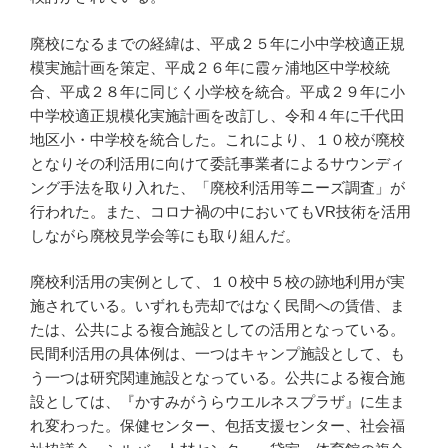
廃校になるまでの経緯は、平成２５年に小中学校適正規
模実施計画を策定、平成２６年に霞ヶ浦地区中学校統
合、平成２８年に同じく小学校を統合。平成２９年に小
中学校適正規模化実施計画を改訂し、令和４年に千代田
地区小・中学校を統合した。これにより、１０校が廃校
となりその利活用に向けて委託事業者によるサウンディ
ング手法を取り入れた、「廃校利活用等ニーズ調査」が
行われた。また、コロナ禍の中においてもVR技術を活用
しながら廃校見学会等にも取り組んだ。
廃校利活用の実例として、１０校中５校の跡地利用が実
施されている。いずれも売却ではなく民間への賃借、ま
たは、公共による複合施設としての活用となっている。
民間利活用の具体例は、一つはキャンプ施設として、も
う一つは研究関連施設となっている。公共による複合施
設としては、『かすみがうらウエルネスプラザ』に生ま
れ変わった。保健センター、包括支援センター、社会福