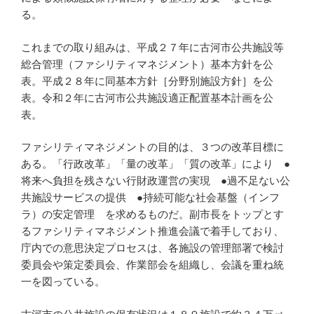
る。
これまでの取り組みは、平成２７年に古河市公共施設等
総合管理（ファシリティマネジメント）基本方針を公
表。平成２８年に同基本方針［分野別施設方針］を公
表。令和２年に古河市公共施設適正配置基本計画を公
表。
ファシリティマネジメントの目的は、３つの改革目標に
ある。「行政改革」「量の改革」「質の改革」により ●
将来へ負担を残さない行財政運営の実現 ●過不足ない公
共施設サービスの提供 ●持続可能な社会基盤（インフ
ラ）の安定管理 を求めるものだ。副市長をトップとす
るファシリティマネジメント推進会議で着手しており、
庁内での意思決定プロセスは、各施設の管理部署で検討
委員会や策定委員会、作業部会を組織し、会議を重ね統
一を図っている。