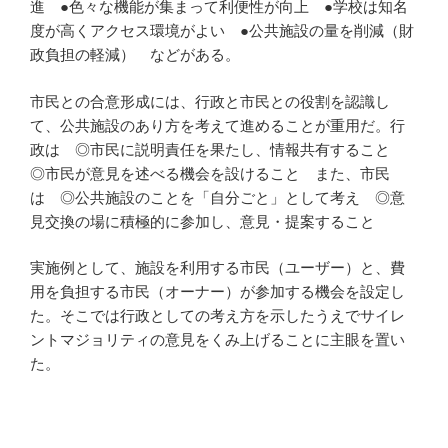
進 ●色々な機能が集まって利便性が向上 ●学校は知名
度が高くアクセス環境がよい ●公共施設の量を削減（財
政負担の軽減） などがある。
市民との合意形成には、行政と市民との役割を認識し
て、公共施設のあり方を考えて進めることが重用だ。行
政は ◎市民に説明責任を果たし、情報共有すること
◎市民が意見を述べる機会を設けること また、市民
は ◎公共施設のことを「自分ごと」として考え ◎意
見交換の場に積極的に参加し、意見・提案すること
実施例として、施設を利用する市民（ユーザー）と、費
用を負担する市民（オーナー）が参加する機会を設定し
た。そこでは行政としての考え方を示したうえでサイレ
ントマジョリティの意見をくみ上げることに主眼を置い
た。