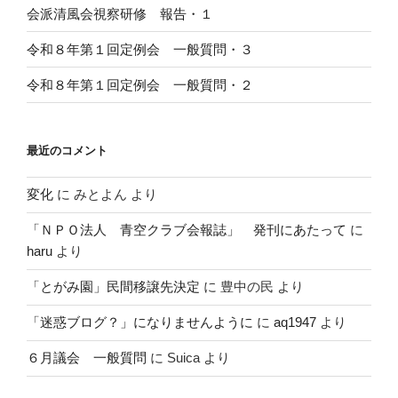
会派清風会視察研修 報告・１
令和８年第１回定例会 一般質問・３
令和８年第１回定例会 一般質問・２
最近のコメント
変化
に
みとよん
より
「ＮＰＯ法人 青空クラブ会報誌」 発刊にあたって
に
haru
より
「とがみ園」民間移譲先決定
に
豊中の民
より
「迷惑ブログ？」になりませんように
に
aq1947
より
６月議会 一般質問
に
Suica
より