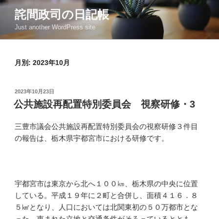
コ
詫間政司の日記帳
ン
Just another WordPress site
テ
ン
ツ
月別: 2023年10月
へ
ス
キ
投
2023年10月23日
ッ
稿
公共施設再配置特別委員会 視察研修・3
日:
プ
三豊市議会公共施設再配置特別委員会の視察研修３件目
の報告は、栃木県宇都宮市における研修です。
宇都宮市は東京から北へ１００㎞、栃木県の中央に位置
している。平成１９年に２町と合併し、面積４１６．８
５㎢となり、人口においては北関東初の５０万都市とな
った。恵まれた立地と交通条件がそろっているととも