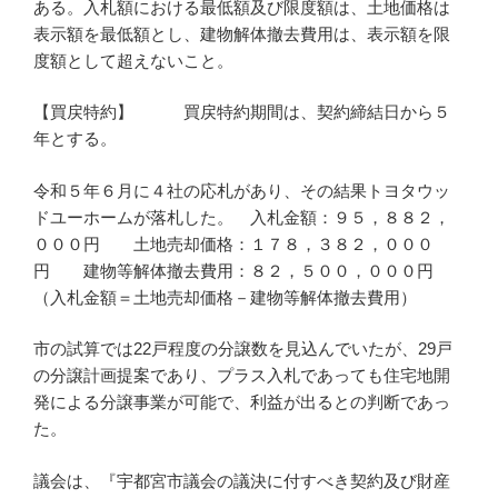
ある。入札額における最低額及び限度額は、土地価格は
表示額を最低額とし、建物解体撤去費用は、表示額を限
度額として超えないこと。
【買戻特約】 買戻特約期間は、契約締結日から５
年とする。
令和５年６月に４社の応札があり、その結果トヨタウッ
ドユーホームが落札した。 入札金額：９５，８８２，
０００円 土地売却価格：１７８，３８２，０００
円 建物等解体撤去費用：８２，５００，０００円
（入札金額＝土地売却価格－建物等解体撤去費用）
市の試算では22戸程度の分譲数を見込んでいたが、29戸
の分譲計画提案であり、プラス入札であっても住宅地開
発による分譲事業が可能で、利益が出るとの判断であっ
た。
議会は、『宇都宮市議会の議決に付すべき契約及び財産