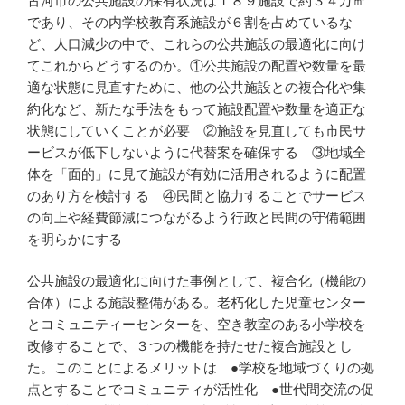
古河市の公共施設の保有状況は１８９施設で約３４万㎡
であり、その内学校教育系施設が６割を占めているな
ど、人口減少の中で、これらの公共施設の最適化に向け
てこれからどうするのか。①公共施設の配置や数量を最
適な状態に見直すために、他の公共施設との複合化や集
約化など、新たな手法をもって施設配置や数量を適正な
状態にしていくことが必要 ②施設を見直しても市民サ
ービスが低下しないように代替案を確保する ③地域全
体を「面的」に見て施設が有効に活用されるように配置
のあり方を検討する ④民間と協力することでサービス
の向上や経費節減につながるよう行政と民間の守備範囲
を明らかにする
公共施設の最適化に向けた事例として、複合化（機能の
合体）による施設整備がある。老朽化した児童センター
とコミュニティーセンターを、空き教室のある小学校を
改修することで、３つの機能を持たせた複合施設とし
た。このことによるメリットは ●学校を地域づくりの拠
点とすることでコミュニティが活性化 ●世代間交流の促