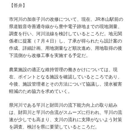
【答弁】
市河川の加奈子川の改修について、現在、JR本山駅前の
県道観音寺善通寺線から豊中電子跡地までの現地測量、
調査を行い、河川法線を検討しているところだ。地元関
係者に提案（７月４日）し、了承が得られたら設計案の
作成、詳細計画、用地測量など順次進め、用地取得の後
下流側から改修工事を実施する予定だ。
農業施設の適正な維持管理の働きかけについては、現
在、ポイントとなる施設を確認しているところであり、
今後、施設管理者とその方法について協議し、浸水被害
軽減のため協力を求めていく。
県河川である竿川と財田川の流下能力向上の取り組み
は、財田川と竿川の合流がスムーズに行われ、竿川の流
速が少しでも高まり、支川の流れに支障がないよう対策
を調査、検討を県に要望しているところだ。