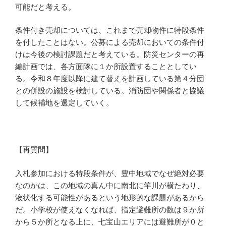
可能だと考える。
条件付き売却については、これまで売却物件に特段条件
を付したことはない。公募による売却においての条件付
けは今後の検討課題だと考えている。防災センターの再
編計画では、各方面隊に１か所設置することとしてい
る。令和８年度以降に建て替えを計画している第４分団
との併設の施設を検討している。消防団や関係者と協議
して候補地を選定していく。
【再質問】
入札参加における特段条件が、豊中地域でなぜ絶対必要
なのかは、この地域の真ん中に南北に竿川が横たわり、
液状化する可能性があるという地形的な課題があるから
だ。小学校が使えなくなれば、指定避難所の数は９か所
から５か所となる上に、七宝山エリアには避難所が０と