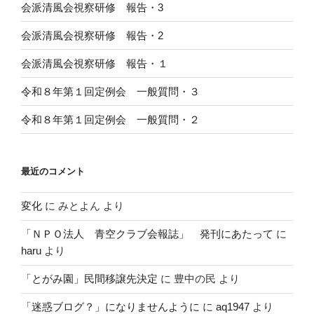
会派清風会視察研修 報告・3
会派清風会視察研修 報告・2
会派清風会視察研修 報告・１
令和８年第１回定例会 一般質問・３
令和８年第１回定例会 一般質問・２
最近のコメント
変化
に
みとよん
より
「ＮＰＯ法人 青空クラブ会報誌」 発刊にあたって
に
haru
より
「とがみ園」民間移譲先決定
に
豊中の民
より
「迷惑ブログ？」になりませんように
に
aq1947
より