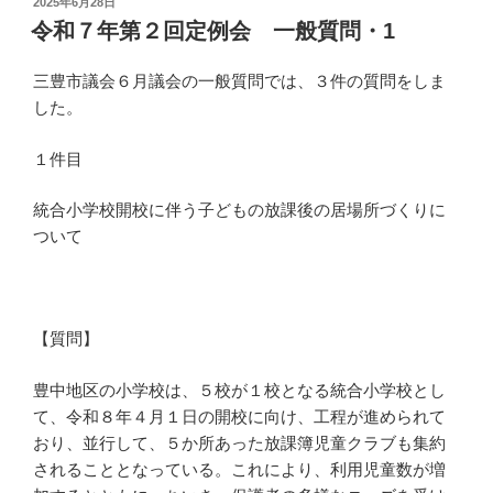
投
2025年6月28日
稿
令和７年第２回定例会 一般質問・1
日:
三豊市議会６月議会の一般質問では、３件の質問をしま
した。
１件目
統合小学校開校に伴う子どもの放課後の居場所づくりに
ついて
【質問】
豊中地区の小学校は、５校が１校となる統合小学校とし
て、令和８年４月１日の開校に向け、工程が進められて
おり、並行して、５か所あった放課簿児童クラブも集約
されることとなっている。これにより、利用児童数が増