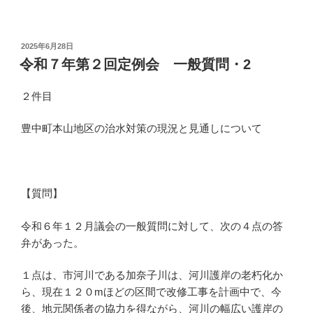
投
2025年6月28日
稿
令和７年第２回定例会 一般質問・2
日:
２件目
豊中町本山地区の治水対策の現況と見通しについて
【質問】
令和６年１２月議会の一般質問に対して、次の４点の答
弁があった。
１点は、市河川である加奈子川は、河川護岸の老朽化か
ら、現在１２０mほどの区間で改修工事を計画中で、今
後、地元関係者の協力を得ながら、河川の幅広い護岸の