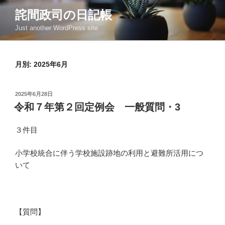
コ
詫間政司の日記帳
ン
Just another WordPress site
テ
ン
ツ
月別: 2025年6月
へ
ス
キ
投
2025年6月28日
ッ
稿
令和７年第２回定例会 一般質問・3
日:
プ
３件目
小学校統合に伴う学校施設跡地の利用と避難所活用につ
いて
【質問】