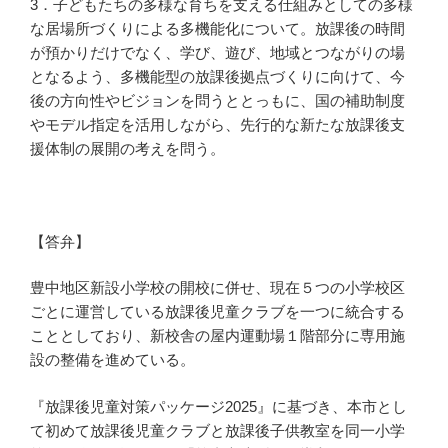
3．子どもたちの多様な育ちを支える仕組みとしての多様
な居場所づくりによる多機能化について。放課後の時間
が預かりだけでなく、学び、遊び、地域とつながりの場
となるよう、多機能型の放課後拠点づくりに向けて、今
後の方向性やビジョンを問うととっもに、国の補助制度
やモデル指定を活用しながら、先行的な新たな放課後支
援体制の展開の考えを問う。
【答弁】
豊中地区新設小学校の開校に併せ、現在５つの小学校区
ごとに運営している放課後児童クラブを一つに統合する
こととしており、新校舎の屋内運動場１階部分に専用施
設の整備を進めている。
『放課後児童対策パッケージ2025』に基づき、本市とし
て初めて放課後児童クラブと放課後子供教室を同一小学