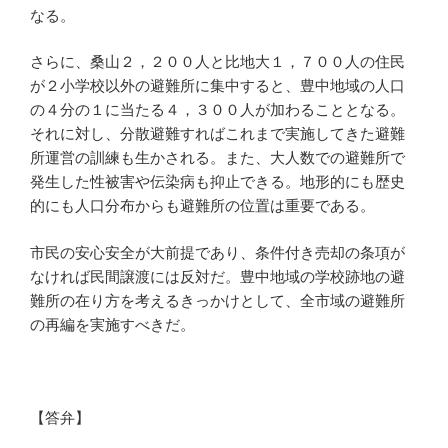
なる。
さらに、桑山２，２００人と比地大１，７００人の住民
が２小学校以外の避難所に集中すると、豊中地域の人口
の４分の１に当たる４，３００人が加わることとなる。
それに対し、分散避難すればこれまで実施してきた避難
所運営の訓練も生かされる。また、大人数での避難所で
発生した性被害や伝染病も抑止できる。地形的にも歴史
的にも人口分布からも避難所の位置は重要である。
市民の安心安全が大前提であり、条件付き売却の条項が
なければ民間譲渡には反対だ。豊中地域の学校跡地の避
難所の在り方を考えるきっかけとして、全市域の避難所
の再編を実施すべきだ。
【答弁】