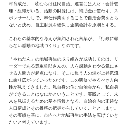
材育成だ。 ④むらは住民自治。運営には人財・会計管
理・組織がいる。活動の財源には、補助金は使わず、ス
ポンサーなしで、奉仕作業をすることで自治会費をとら
ないと決め、自主財源を確保し企業会計を原則とする。
これらの基本的な考えが集約された言葉が、「行政に頼
らない感動の地域づくり」なのです。
「やねだん」の地域再生の取り組みが成功してのは、リ
ーダーである豊重哲郎さんの、人を感動させやる気にさ
せる人間力が起点になり、そこに集う人の渦が上昇気流
に乗り広がっていったのです。この研修でやるべき方向
性が見えてきました。私自身の住む自治会から、私自身
ができることはなにかということです。実践として、未
来を見据えるための基本情報となる、自治会内の正確な
人口構成とその推移の把握からしていくこととします。
その実績を基に、市内へと地域再生の手法を広げていき
たいと考えています。