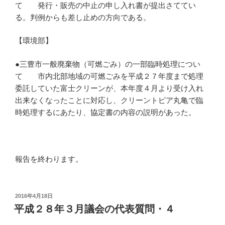
て 発行・販売の中止の申し入れ書が提出さててい
る。判例からも差し止めの方向である。
【環境部】
●三豊市一般廃棄物（可燃ごみ）の一部臨時処理につい
て 市内北部地域の可燃ごみを平成２７年度まで処理
委託していた富士クリーンが、本年度４月より受け入れ
出来なくなったことに対応し、クリーントピア丸亀で臨
時処理するにあたり、協定書の内容の説明があった。
報告を終わります。
投
2016年4月18日
稿
平成２８年３月議会の代表質問・４
日: