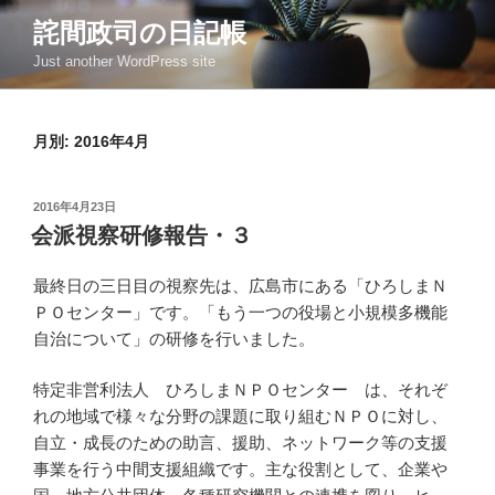
コ
詫間政司の日記帳
ン
Just another WordPress site
テ
ン
ツ
月別: 2016年4月
へ
ス
キ
投
2016年4月23日
ッ
稿
会派視察研修報告・３
日:
プ
最終日の三日目の視察先は、広島市にある「ひろしまＮ
ＰＯセンター」です。「もう一つの役場と小規模多機能
自治について」の研修を行いました。
特定非営利法人 ひろしまＮＰＯセンター は、それぞ
れの地域で様々な分野の課題に取り組むＮＰＯに対し、
自立・成長のための助言、援助、ネットワーク等の支援
事業を行う中間支援組織です。主な役割として、企業や