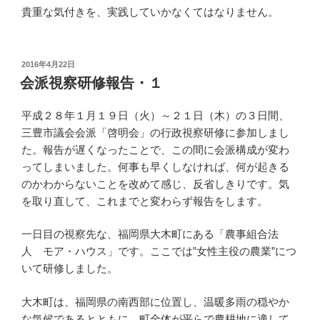
貴重な気付きを、実践していかなくてはなりません。
投
2016年4月22日
稿
会派視察研修報告・１
日:
平成２８年１月１９日（火）～２１日（木）の３日間、
三豊市議会会派「啓明会」の行政視察研修に参加しまし
た。報告が遅くなったことで、この間に会派構成が変わ
ってしまいました。何事も早くしなければ、何が起きる
のかわからないことを改めて感じ、反省しきりです。気
を取り直して、これまでと変わらず報告をします。
一日目の視察先な、福岡県大木町にある「農事組合法
人 モア・ハウス」です。ここでは‟女性主役の農業”につ
いて研修しました。
大木町は、福岡県の南西部に位置し、温暖多雨の穏やか
な気候であるとともに、町全体が平らで農耕地に適して