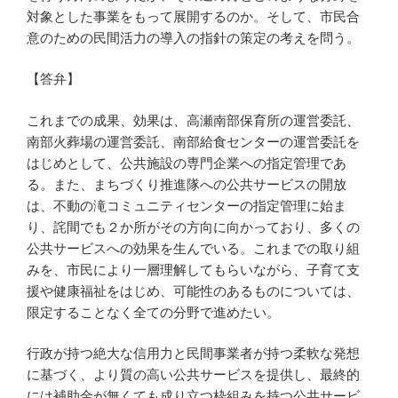
対象とした事業をもって展開するのか。そして、市民合
意のための民間活力の導入の指針の策定の考えを問う。
【答弁】
これまでの成果、効果は、高瀬南部保育所の運営委託、
南部火葬場の運営委託、南部給食センターの運営委託を
はじめとして、公共施設の専門企業への指定管理であ
る。また、まちづくり推進隊への公共サービスの開放
は、不動の滝コミュニティセンターの指定管理に始ま
り、詫間でも２か所がその方向に向かっており、多くの
公共サービスへの効果を生んでいる。これまでの取り組
みを、市民により一層理解してもらいながら、子育て支
援や健康福祉をはじめ、可能性のあるものについては、
限定することなく全ての分野で進めたい。
行政が持つ絶大な信用力と民間事業者が持つ柔軟な発想
に基づく、より質の高い公共サービスを提供し、最終的
には補助金が無くても成り立つ枠組みを持つ公共サービ