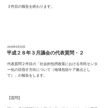
３件目の報告を終わります。
投
2016年4月15日
稿
平成２８年３月議会の代表質問・２
日:
代表質問２件目の「社会的包摂政策における市民センタ
ー化の目指す方向について（地域包括ケア拠点とし
て）」の報告をします。
【質問】