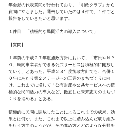
年会派の代表質問が行われており、「明政クラブ」から
質問に立ちました。通告していたのは４件で、１件ごと
報告をしていきたいと思います。
１件目 「積極的な民間活力の導入について」
【質問】
１年前の平成２７年度施政方針において、「市民やＮＰ
Ｏ、民間事業者ができる公共サービスは積極的に開放し
ていく」とあった。平成２８年度施政方針でも、合併１
０年にあたり第２ステージへの三豊のまちづくりに向
け、これまでに増して「公有財産や公共サービスへの積
極的な民間活力の導入など、徹底した未来志向のまちづ
くりを進める」とある。
積極的に民間に開放したことによるこれまでの成果、効
果とは何か。また、これまで以上に踏み込んだ取り組み
を行う方向のようだが、その進め方とどのような分野を