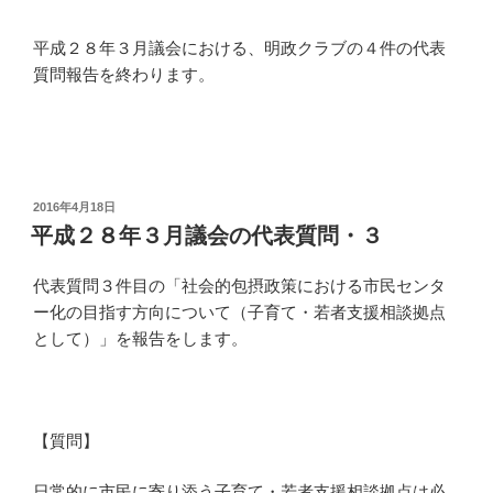
平成２８年３月議会における、明政クラブの４件の代表
質問報告を終わります。
投
2016年4月18日
稿
平成２８年３月議会の代表質問・３
日:
代表質問３件目の「社会的包摂政策における市民センタ
ー化の目指す方向について（子育て・若者支援相談拠点
として）」を報告をします。
【質問】
日常的に市民に寄り添う子育て・若者支援相談拠点は必