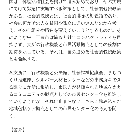
国は一億総活躍社会を掲げて進み始めており、その実現
に向けて緊急に実施すべき対策として、社会的包摂政策
がある。社会的包摂とは、社会的排除の対義語であり、
社会の何がその人を貧困や孤立に追い込んだのかを考
え、その仕組みや構造を変えていこうとするものだ。そ
のような中、三豊市は施政方針でコンパクトシティを目
指さず、支所の行政機能と市民活動拠点としての役割に
期待を示している。それは、国の進める社会的包摂政策
とも合致する。
各支所に、行政機能と公民館、社会福祉協議会、まちづ
くり推進隊、シルバー人材センターなどの事務所をでき
る限り１か所に集約し、市民力が発揮される地域を支え
るコミュニティの拠点としての市民センター化を推進し
ていくようだが、それに止まらない、さらに踏み込んだ
地域包括ケア拠点としての市民センター化の考えを問
う。
【答弁】