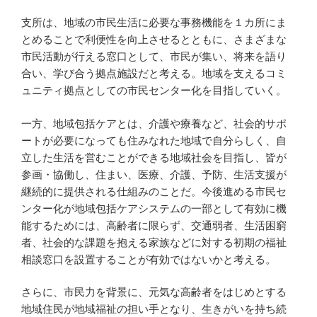
支所は、地域の市民生活に必要な事務機能を１カ所にま
とめることで利便性を向上させるとともに、さまざまな
市民活動が行える窓口として、市民が集い、将来を語り
合い、学び合う拠点施設だと考える。地域を支えるコミ
ュニティ拠点としての市民センター化を目指していく。
一方、地域包括ケアとは、介護や療養など、社会的サポ
ートが必要になっても住みなれた地域で自分らしく、自
立した生活を営むことができる地域社会を目指し、皆が
参画・協働し、住まい、医療、介護、予防、生活支援が
継続的に提供される仕組みのことだ。今後進める市民セ
ンター化が地域包括ケアシステムの一部として有効に機
能するためには、高齢者に限らず、交通弱者、生活困窮
者、社会的な課題を抱える家族などに対する初期の福祉
相談窓口を設置することが有効ではないかと考える。
さらに、市民力を背景に、元気な高齢者をはじめとする
地域住民が地域福祉の担い手となり、生きがいを持ち続