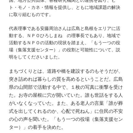
国、地方公共団体、各種研究機関との連携を図り、ヒ
ト・モノ・カネ・情報を提供し、ともに地域課題の解決
に取り組むものです。
代表理事である安藤周治さんは広島と島根をエリアに活
動する、ＮＰＯひろしまね の理事長でもあり、地域で
活動するＮＰＯの活動の現状を踏まえ、「もう一つの役
場（集落支援センター）」の役割と可能性について、説
明をしてくださいました。
まちづくりとは、道路や橋を建設するのもそうだが、
突き詰めれば暮らしの質を高めるということだ。広島
県の山間部で活動する中で、１枚の写真に衝撃を受け
た。お寺の屋根に穴が開いていた。誰も世話をする人
がいなくなっていた。また、ある老人の言葉「誰が葬
式を出してくれるのか、心配で死ねん」に住民の不安
の心の声を聞いた。「もう一つの役場（集落支援セン
ター）」の着手を決めた。