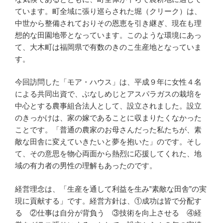
ています。町全域に張り巡らされた堀（クリーク）は、
中世から整備されておりその恩恵を引き継ぎ、現在も理
想的な田園地帯となっています。このような環境にあっ
て、大木町は福岡県で有数のきのこ生産地となっていま
す。
今回訪問した「モア・ハウス」は、平成９年に女性４名
による共同出資で、ぶなしめじとアスパラガスの栽培を
中心とする農事組合法人として、設立されました。設立
のきっかけは、家の嫁であることに収まりたくなかった
ことです。「普通の農家のお母さんだった私たちが、素
敵な田舎に変えていきたいと夢を抱いた」のです。そし
て、その意思を物心両面から熱烈に応援してくれた、地
域の有力者の男性の理解もあったのです。
経営理念は、「生産を通して利益を生み‟素敵な田舎”の実
現に貢献する」です。経営方針は、①成功は皆で分配す
る ②仕事は自分が背負う ③技術を向上させる ④経