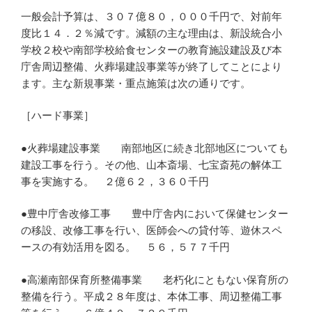
一般会計予算は、３０７億８０，０００千円で、対前年
度比１４．２％減です。減額の主な理由は、新設統合小
学校２校や南部学校給食センターの教育施設建設及び本
庁舎周辺整備、火葬場建設事業等が終了してことにより
ます。主な新規事業・重点施策は次の通りです。
［ハード事業］
●火葬場建設事業 南部地区に続き北部地区についても
建設工事を行う。その他、山本斎場、七宝斎苑の解体工
事を実施する。 ２億６２，３６０千円
●豊中庁舎改修工事 豊中庁舎内において保健センター
の移設、改修工事を行い、医師会への貸付等、遊休スペ
ースの有効活用を図る。 ５６，５７７千円
●高瀬南部保育所整備事業 老朽化にともない保育所の
整備を行う。平成２８年度は、本体工事、周辺整備工事