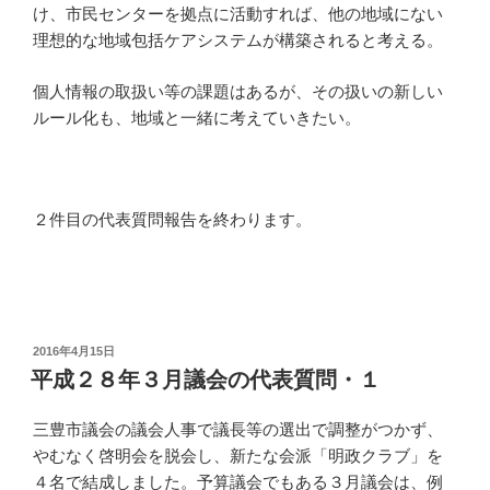
け、市民センターを拠点に活動すれば、他の地域にない
理想的な地域包括ケアシステムが構築されると考える。
個人情報の取扱い等の課題はあるが、その扱いの新しい
ルール化も、地域と一緒に考えていきたい。
２件目の代表質問報告を終わります。
投
2016年4月15日
稿
平成２８年３月議会の代表質問・１
日:
三豊市議会の議会人事で議長等の選出で調整がつかず、
やむなく啓明会を脱会し、新たな会派「明政クラブ」を
４名で結成しました。予算議会でもある３月議会は、例