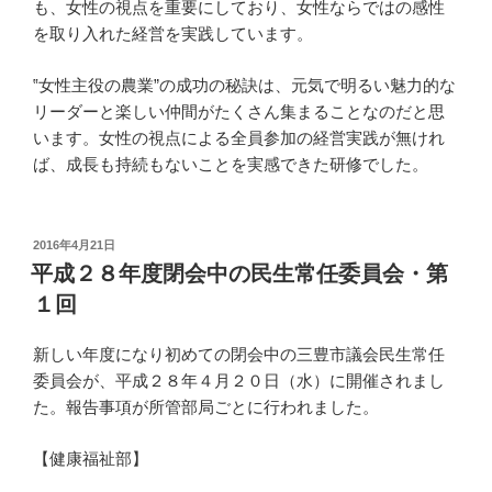
も、女性の視点を重要にしており、女性ならではの感性
を取り入れた経営を実践しています。
‟女性主役の農業”の成功の秘訣は、元気で明るい魅力的な
リーダーと楽しい仲間がたくさん集まることなのだと思
います。女性の視点による全員参加の経営実践が無けれ
ば、成長も持続もないことを実感できた研修でした。
投
2016年4月21日
稿
平成２８年度閉会中の民生常任委員会・第
日:
１回
新しい年度になり初めての閉会中の三豊市議会民生常任
委員会が、平成２８年４月２０日（水）に開催されまし
た。報告事項が所管部局ごとに行われました。
【健康福祉部】