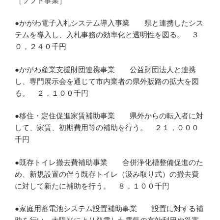
［ソフト事業］
●かがわ電子入札システム導入事業 県と連携したシス
テムを導入し、入札事務の効率化と透明性を図る。 ３
０，２４０千円
●かがわ産業支援財団連携事業 公益財団法人と連携
し、専門展示会を通じて市内業者の県外販路の拡大を図
る。 ２，１００千円
●移住・定住促進家賃補助事業 県外からの転入者に対
して、家賃、初期費用等の補助を行う。 ２１，０００
千円
●既存トイレ撤去費補助事業 合併浄化槽整備促進のた
め、新規設置の伴う既存トイレ（汲み取り式）の撤去費
に対して新たに補助を行う。 ８，１００千円
●家庭用蓄電池システム設置補助事業 設置に対する補