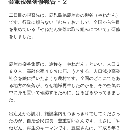
会派視察研修報告・２
日:
二日目の視察先は、鹿児島県鹿屋市の柳谷（やねだん）
です。行政に頼らない「むら」おこしで、全国から注目
を集めている「やねだん集落の取り組みについて」研修
をしました。
鹿屋市柳谷集落は、通称を「やねだん」といい、人口２
８０人、高齢化率４０％に届こうとする、人口減少高齢
社会を絵に描いたような農村です。全国のどこにでもあ
る地方の集落が、なぜ地域再生したのかを、その空気の
中に身を置いて確認するために、はるばるやってきまし
た。
出迎えから説明、施設案内をつきっきりでしてくださっ
たのが、自治公民館長 豊重哲郎さんです。まさに「や
ねだん」再生のキーマンです。豊重さんは、平成８年３