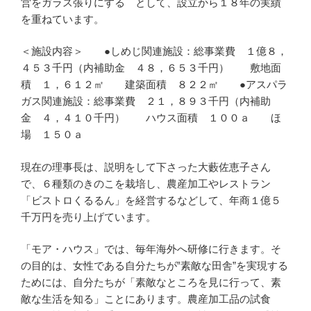
営をガラス張りにする として、設立から１８年の実績
を重ねています。
＜施設内容＞ ●しめじ関連施設：総事業費 １億８，
４５３千円（内補助金 ４８，６５３千円） 敷地面
積 １，６１２㎡ 建築面積 ８２２㎡ ●アスパラ
ガス関連施設：総事業費 ２１，８９３千円（内補助
金 ４，４１０千円） ハウス面積 １００ａ ほ
場 １５０ａ
現在の理事長は、説明をして下さった大藪佐恵子さん
で、６種類のきのこを栽培し、農産加工やレストラン
「ビストロくるるん」を経営するなどして、年商１億５
千万円を売り上げています。
「モア・ハウス」では、毎年海外へ研修に行きます。そ
の目的は、女性である自分たちが‟素敵な田舎”を実現する
ためには、自分たちが「素敵なところを見に行って、素
敵な生活を知る」ことにあります。農産加工品の試食