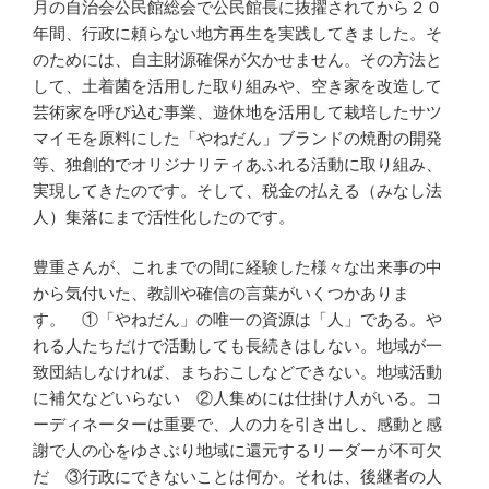
月の自治会公民館総会で公民館長に抜擢されてから２０
年間、行政に頼らない地方再生を実践してきました。そ
のためには、自主財源確保が欠かせません。その方法と
して、土着菌を活用した取り組みや、空き家を改造して
芸術家を呼び込む事業、遊休地を活用して栽培したサツ
マイモを原料にした「やねだん」ブランドの焼酎の開発
等、独創的でオリジナリティあふれる活動に取り組み、
実現してきたのです。そして、税金の払える（みなし法
人）集落にまで活性化したのです。
豊重さんが、これまでの間に経験した様々な出来事の中
から気付いた、教訓や確信の言葉がいくつかありま
す。 ①「やねだん」の唯一の資源は「人」である。や
れる人たちだけで活動しても長続きはしない。地域が一
致団結しなければ、まちおこしなどできない。地域活動
に補欠などいらない ②人集めには仕掛け人がいる。コ
ーディネーターは重要で、人の力を引き出し、感動と感
謝で人の心をゆさぶり地域に還元するリーダーが不可欠
だ ③行政にできないことは何か。それは、後継者の人