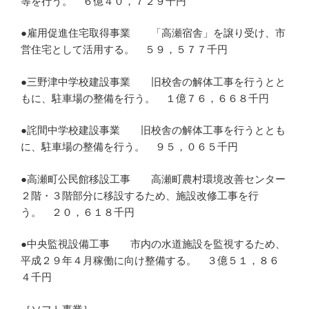
等を行う。 ６億４０，７２９千円
●雇用促進住宅取得事業 「高瀬宿舎」を譲り受け、市
営住宅として活用する。 ５９，５７７千円
●三野津中学校建設事業 旧校舎の解体工事を行うとと
もに、駐車場の整備を行う。 １億７６，６６８千円
●詫間中学校建設事業 旧校舎の解体工事を行うととも
に、駐車場の整備を行う。 ９５，０６５千円
●高瀬町公民館移設工事 高瀬町農村環境改善センター
２階・３階部分に移設するため、施設改修工事を行
う。 ２０，６１８千円
●中央監視設備工事 市内の水道施設を監視するため、
平成２９年４月稼働に向け整備する。 ３億５１，８６
４千円