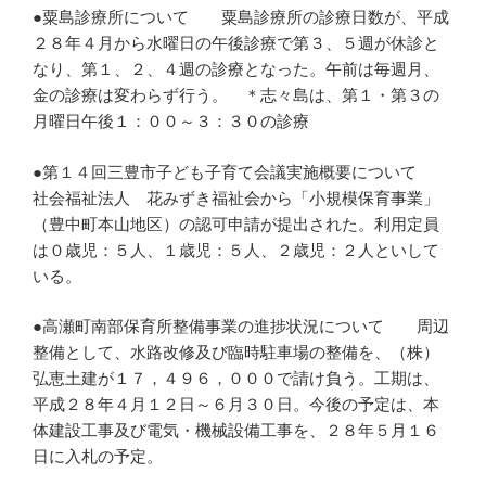
●粟島診療所について 粟島診療所の診療日数が、平成
２８年４月から水曜日の午後診療で第３、５週が休診と
なり、第１、２、４週の診療となった。午前は毎週月、
金の診療は変わらず行う。 ＊志々島は、第１・第３の
月曜日午後１：００～３：３０の診療
●第１４回三豊市子ども子育て会議実施概要について
社会福祉法人 花みずき福祉会から「小規模保育事業」
（豊中町本山地区）の認可申請が提出された。利用定員
は０歳児：５人、１歳児：５人、２歳児：２人といして
いる。
●高瀬町南部保育所整備事業の進捗状況について 周辺
整備として、水路改修及び臨時駐車場の整備を、（株）
弘恵土建が１７，４９６，０００で請け負う。工期は、
平成２８年４月１２日～６月３０日。今後の予定は、本
体建設工事及び電気・機械設備工事を、２８年５月１６
日に入札の予定。