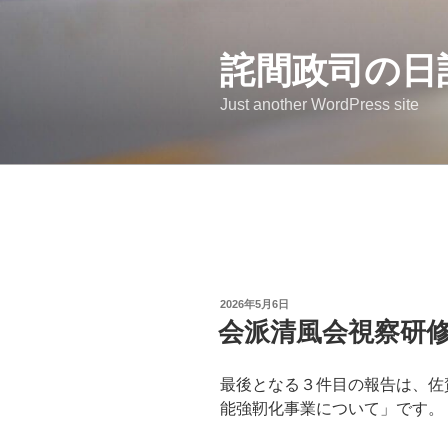
コ
ン
詫間政司の日
テ
ン
Just another WordPress site
ツ
へ
ス
キ
ッ
プ
投
2026年5月6日
稿
会派清風会視察研修
日:
最後となる３件目の報告は、佐
能強靭化事業について」です。