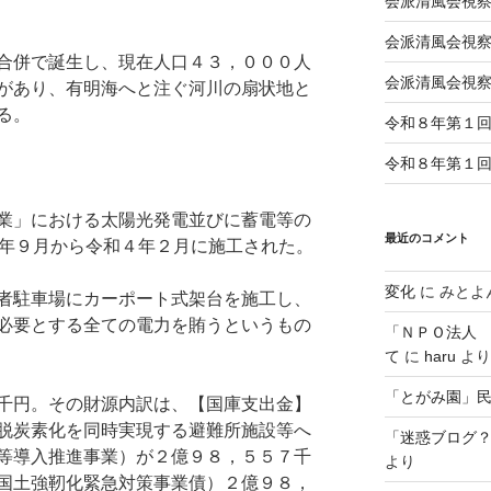
会派清風会視察
会派清風会視察
合併で誕生し、現在人口４３，０００人
会派清風会視
があり、有明海へと注ぐ河川の扇状地と
る。
令和８年第１
令和８年第１
業」における太陽光発電並びに蓄電等の
最近のコメント
３年９月から令和４年２月に施工された。
変化
に
みとよ
者駐車場にカーポート式架台を施工し、
必要とする全ての電力を賄うというもの
「ＮＰＯ法人
て
に
haru
より
「とがみ園」
千円。その財源内訳は、【国庫支出金】
脱炭素化を同時実現する避難所施設等へ
「迷惑ブログ
等導入推進事業）が２億９８，５５７千
より
国土強靭化緊急対策事業債）２億９８，