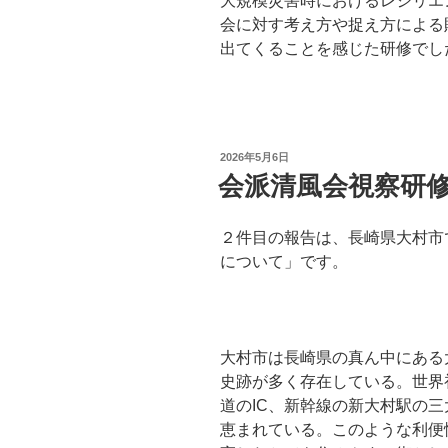
大規模災害時におけるレジリエ
会に対す考え方や捉え方による
出てくることを感じた研修でし
投
2026年5月6日
稿
会派清風会視察研修
日:
２件目の報告は、長崎県大村
について」です。
大村市は長崎県の真ん中にある
史跡が多く存在している。世界
道のIC、新幹線の新大村駅の
恵まれている。このような利便