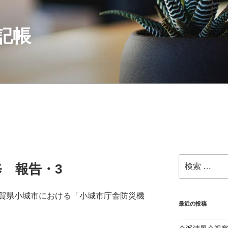
記帳
検
 報告・3
索:
賀県小城市における「小城市庁舎防災機
最近の投稿