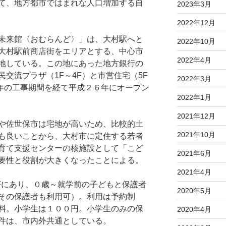
て、地方都市ではまれな人口増加する自
2023年3月
2022年12月
未来館〈おむらんど〉」は、大村駅へと
2022年10月
大村駅前商店街をエリアとする、中心市
2022年4月
地している。この地にあった地方銀行の
交流プラザ（1F～4F）と市営住宅（5F
2022年3月
５年の工事期間を経て平成２６年にオープン
2022年1月
2021年12月
や佐世保市は宅地が高いため、比較的土
2021年10月
も良いことから、大村市に定住する若者
育て支援センターの核施設として「こど
2021年6月
要性と役割が大きくなったことによる。
2021年4月
4Fにあり、０歳～就学前の子どもと保護者
2020年5月
その保護者も利用可）。利用は予約制
料。小学生は１００円。小学生のみの保
2020年4月
件は、市内外共通としている。