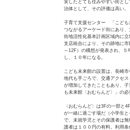
実したとても住みやすい街とし
治体として、その評価は高い。
子育て支援センター 「こども
つながるアーケード街にあり、
街地活性化基本計画区域内に立
支店統合により、その跡地に市民
～12F）の構想が発表され、
し、１０年になる。
こども未来館の設置は、長崎市
地代も手ごろで、交通アクセス
が増加してきたこともあり、子
も未来館〈おむらんど〉」の必
〈おむらんど〉は3Fの一部と
が一緒に過ごす場だ（小学生と
で、未就学児とその保護者は無
護者は１００円の有料。利用条