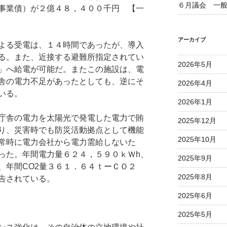
６月議会 一
事業債）が２億４８，４００千円 【一
アーカイブ
よる受電は、１４時間であったが、導入
る。また、近接する避難所指定されてい
2026年5月
」へ給電が可能だ。またこの施設は、電
舎の電力不足があったとしても、逆にそ
2026年4月
いる。
2026年1月
庁舎の電力を太陽光で発電した電力で賄
2025年12月
り、災害時でも防災活動拠点として機能
2025年10月
常時に電力会社から電力需給しないた
った。年間電力量６２４，５９０ｋＷh、
2025年9月
、年間CO2量３６１．６４ｔーＣＯ２
2025年8月
告されている。
2025年6月
2025年5月