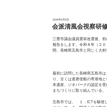
投
2026年5月5日
稿
会派清風会視察研
日:
三豊市議会議員選挙改選後、初
報告をします。令和８年（２０
間、長崎県五島市と同じく大村
最初に訪問した長崎県五島市は
り、古くは遣唐使船の寄港地と
本遺産、ジオパークの認定を受
まちづくりに取り組んでいる。
五島市では、 １．ICTを駆使