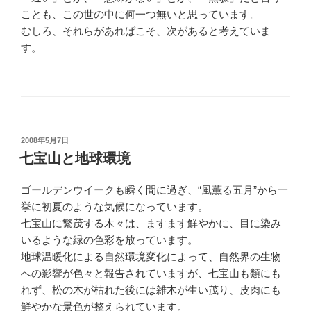
ことも、この世の中に何一つ無いと思っています。
むしろ、それらがあればこそ、次があると考えていま
す。
投
2008年5月7日
稿
七宝山と地球環境
日:
ゴールデンウイークも瞬く間に過ぎ、“風薫る五月”から一
挙に初夏のような気候になっています。
七宝山に繁茂する木々は、ますます鮮やかに、目に染み
いるような緑の色彩を放っています。
地球温暖化による自然環境変化によって、自然界の生物
への影響が色々と報告されていますが、七宝山も類にも
れず、松の木が枯れた後には雑木が生い茂り、皮肉にも
鮮やかな景色が整えられています。