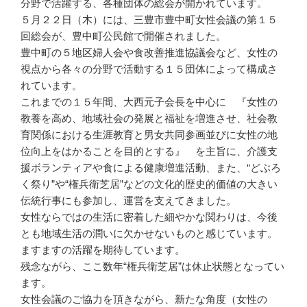
分野で活躍する、各種団体の総会が開かれています。
５月２２日（木）には、三豊市豊中町女性会議の第１５
回総会が、豊中町公民館で開催されました。
豊中町の５地区婦人会や食改善推進協議会など、女性の
視点から各々の分野で活動する１５団体によって構成さ
れています。
これまでの１５年間、大西元子会長を中心に 『女性の
教養を高め、地域社会の発展と福祉を増進させ、社会教
育関係における生涯教育と男女共同参画並びに女性の地
位向上をはかることを目的とする』 を主旨に、介護支
援ボランティアや食による健康増進活動、また、“どぶろ
く祭り”や“権兵衛芝居”などの文化的歴史的価値の大きい
伝統行事にも参加し、運営を支えてきました。
女性ならではの生活に密着した細やかな関わりは、今後
とも地域生活の潤いに欠かせないものと感じています。
ますますの活躍を期待しています。
残念ながら、ここ数年“権兵衛芝居”は休止状態となってい
ます。
女性会議のご協力を頂きながら、新たな角度（女性の