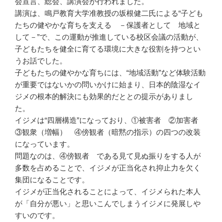
会宣言、総会、講演会が行われました。
講演は、鳴戸教育大学准教授の坂根健二氏による“子ども
たちの健やかな育ちを支える －保護者として 地域と
して－”で、この運動が推進している校区会議の活動が、
子どもたちを健全に育てる環境に大きな役割を持つとい
うお話でした。
子どもたちの健やかな育ちには、“地域活動”など体験活動
が重要ではないかの問いかけに始まり、日本的陰湿なイ
ジメの根本的解決にも効果的だととの提示がありまし
た。
イジメは“四層構造”になっており、①被害者 ②加害者
③観衆（増幅） ④傍観者（暗黙の指示）の四つの改装
になっています。
問題なのは、④傍観者 である見て見ぬ振りをする人が
多数を占めることで、イジメが正当化され抑止力を欠く
集団になることです。
イジメが正当化されることによって、イジメられた本人
が「自分が悪い」と思いこんでしまうイジメに発展しや
すいのです。