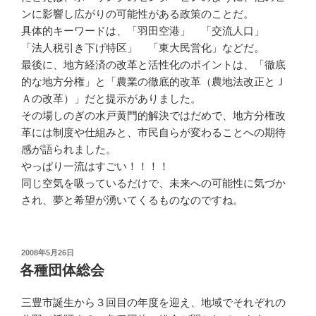
ンに影響し広がりの可能性がある政策のことだ。
具体的キーワードは、「羽田空港」 「交流人口」
「法人税引き下げ特区」 「東大民営化」などだ。
最後に、地方経済の改革と活性化のポイントは、「徹底
的な地方分権」と「農業の徹底的改革（農地法改正とＪ
Ａの改革）」だと提示がありました。
その場しのぎの水戸黄門的解決ではだめで、地方分権改
革には制度や仕組みと、市民自らが変わることへの期待
感が語られました。
やっぱり一流はすごい！！！！
同じ空気を吸っているだけで、未来への可能性に気づか
され、夢と希望が湧いてくるものなのですね。
投
2008年5月26日
稿
各種団体総会
日:
三豊市誕生から３回目の年度を迎え、地域でそれぞれの