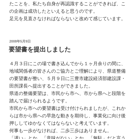
たことを、私たち自身が再認識することができれば、こ
の企画は成功したといえると思うのです。
足元を見直さなければならないと改めて感じています。
投
2008年5月9日
稿
要望書を提出しました
日:
４月３日にこの場で書き込んでから１ヶ月余りの間に、
地域関係者の皆さんのご協力とご理解により、県道整備
の要望書が整い、５月９日に三豊市建設経済部建設課・
田所課長へ提出することができました。
県道の整備要望は、市民から市へ、市から県へと段階を
踏んで届けられるようです。
市民から市への要望書は受け付けられましたが、これか
らは市から県への早急な動きを期待し、事業化に向け後
押ししてゆかなくてはならないと考えています。
何事も一歩がなければ、二歩三歩はありません。
「遅い」とか、「意味がない」とか、「無駄」だと言う