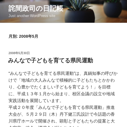
コ
詫間政司の日記帳
ン
Just another WordPress site
テ
ン
ツ
月別: 2008年5月
へ
ス
キ
投
2008年5月30日
ッ
稿
みんなで子どもを育てる県民運動
日:
プ
“みんなで子どもを育てる県民運動”は、真鍋知事の呼びか
けで「地域の大人みんなで積極的に子どもたちとかかわ
り、心豊かでたくましい子どもを育てよう！」を目標
に、平成１３年１月から始まり、校区会議の設立や地域
実践活動を展開しています。
平成２０年度「みんなで子どもを育てる県民運動」推進
大会が、５月２９日（木）丹下健三氏設計で今話題の香
川県庁ホールで開催され、顕彰と子どもたちの提案と大