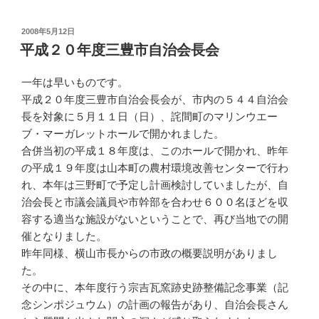
投
2008年5月12日
稿
平成２０年度三豊市自治会長会
日:
一年は早いものです。
平成２０年度三豊市自治会長会が、市内の５４４自治会
長を対象に５月１１日（日）、詫間町のマリンウエー
ブ・マーガレットホールで開かれました。
合併当初の平成１８年度は、このホールで開かれ、昨年
の平成１９年度は山本町の農村環境改善センターで行わ
れ、本年は三野町で予定し計画検討していましたが、自
治会長と市議会議員や市幹部を合わせ６００名ほどを収
容する適当な施設がないということで、再び当地での開
催となりました。
昨年同様、横山市長からの市政の概要説明がありまし
た。
その中に、本年度行う宗吉瓦窯跡史跡整備記念事業（記
念シンポジュウム）の計画の報告があり、自治会長さん