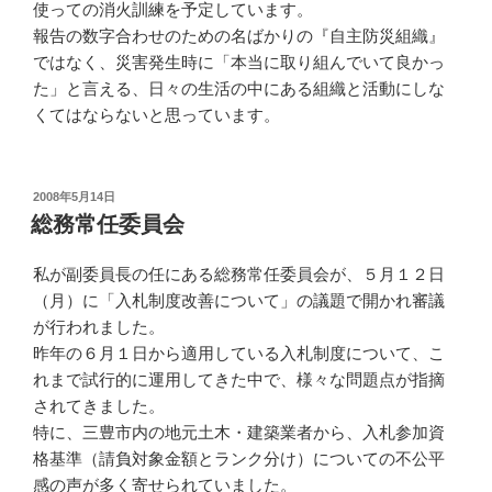
使っての消火訓練を予定しています。
報告の数字合わせのための名ばかりの『自主防災組織』
ではなく、災害発生時に「本当に取り組んでいて良かっ
た」と言える、日々の生活の中にある組織と活動にしな
くてはならないと思っています。
投
2008年5月14日
稿
総務常任委員会
日:
私が副委員長の任にある総務常任委員会が、５月１２日
（月）に「入札制度改善について」の議題で開かれ審議
が行われました。
昨年の６月１日から適用している入札制度について、こ
れまで試行的に運用してきた中で、様々な問題点が指摘
されてきました。
特に、三豊市内の地元土木・建築業者から、入札参加資
格基準（請負対象金額とランク分け）についての不公平
感の声が多く寄せられていました。