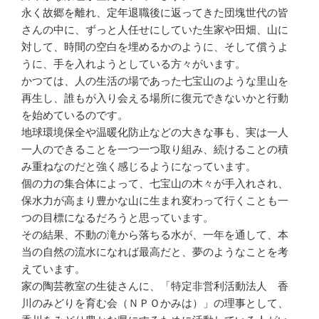
永く故郷を離れ、定年退職後に返ってきた団塊世代の皆
さんの中に、ずっと人任せにしていた生家や田畑、山に
対して、時間の空白を埋めるかのように、そして償うよ
うに、手を入れようとしている方々がいます。
かつては、人の生活の場であった七宝山のような里山を
再生し、誰もが入り会える場所に復元できないかと行動
を始めているのです。
地球環境保全や温暖化防止などの大きな事も、実は一人
一人のできることを一つ一つ取り組み、続けることの積
み重ねなのだと強く感じるようになっています。
個の力の集合体によって、七宝山の木々が手入れされ、
保水力が高まり豊かな山に生まれ変わって行くことも一
つの目標になるだろうと思っています。
その結果、不動の滝から落ちる水が、一年を通して、本
当の自然の流水になれば最高だと、夢のようなことを考
えています。
家の陶芸教室の生徒さんに、「特定非営利活動法人 香
川のみどりを育む会（ＮＰＯかみは）」の理事として、