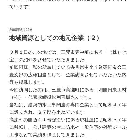
ています。
投
2008年5月24日
稿
地域資源としての地元企業（２）
日:
３月１日のこの場では、三豊市豊中町にある「（株）七
宝」の紹介をさせていただきました。
前回同様、私の所属している香川県中小企業家同友会三
豊支部の広報担当として、企業訪問させていただいた内
容を掲載します。
今回訪問したのは、三豊市高瀬町にある 四国日東工材
（株）・代表取締役松岡直樹さんです。
当社は、建築防水工事関連の専門企業として昭和４７年
に設立され、３７期を重ねています。
高瀬町の国道１１号線沿いにある現社屋には昭和５７年
に移転し、公共建築の屋上防水や一般住宅の外壁シール
工事などで業績を伸ばしてきました。