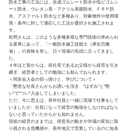
防水工事の工法には、合成ゴムシート防水や塩ビゴムシ
ート防水、ウレタン系・アクリル系膜防水、ＦＲＰ防
水、アスファルト防水など多種あり、対象物件や使用環
境・条件に対して適応した工法が選択され施工されま
す。
松岡さんは、このような多種多様な専門技術の求められ
る業界にあって、「一般防水施工技能士（厚生労働
省）」の資格を有し、日々現場の先頭に立ってきまし
た。
４年ほど前からは、前社長であるお父様から経営を引き
継ぎ、経営者としての勉強にも励んでおられます。
＜同友会入会の切っ掛けと、学びについて＞
「懇意な社長さんからお誘いを頂き、“はずみ”と“勢
い”で“つい”入会してしまいました。
ただ、今に思えば、長年社員と一緒に現場で仕事をして
いましたが、社長になって経営の勉強をしなければなら
ないと思っていたからかも知れません。
現状の経営のままでは、得意先の動きや市場の変化に取
り残される危機感や、長年地元で営業しているのに知名