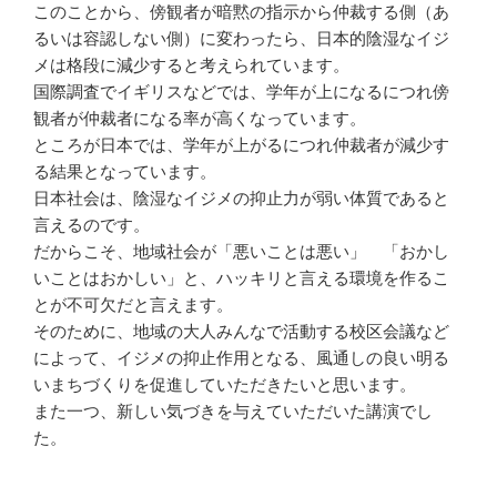
このことから、傍観者が暗黙の指示から仲裁する側（あ
るいは容認しない側）に変わったら、日本的陰湿なイジ
メは格段に減少すると考えられています。
国際調査でイギリスなどでは、学年が上になるにつれ傍
観者が仲裁者になる率が高くなっています。
ところが日本では、学年が上がるにつれ仲裁者が減少す
る結果となっています。
日本社会は、陰湿なイジメの抑止力が弱い体質であると
言えるのです。
だからこそ、地域社会が「悪いことは悪い」 「おかし
いことはおかしい」と、ハッキリと言える環境を作るこ
とが不可欠だと言えます。
そのために、地域の大人みんなで活動する校区会議など
によって、イジメの抑止作用となる、風通しの良い明る
いまちづくりを促進していただきたいと思います。
また一つ、新しい気づきを与えていただいた講演でし
た。