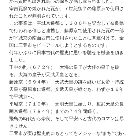
から質問も出され関心の深さが感じ取られました。
宗吉瓦窯で焼かれた瓦が、７世紀後半の藤原京で使用さ
れたことが判明されています。
この事業は、平城京遷都１，３００年を記念して奈良県
で行われる催しと連携し、藤原京で使用された瓦の一部
が平城京の南面西門に使用されたことに関連付けて、全
国に三豊市をピーアールしようとするものです。
何年かぶりに日本古代の歴史に思いを馳せる機会を頂き
ました。
壬申の乱（６７２年） 大海の皇子が大伴の皇子を破
る。大海の皇子が天武天皇となる。
藤原京（６９４年） 天武天皇の跡を継いだ女帝・持統
天皇が藤原京に遷都。文武天皇が継ぐも、わずか１６年
で平城京へ。
平城京（７１０年） 元明天皇に始まり、桓武天皇の長
岡京遷都（７８４年）までの７４年間続く。
飛鳥の時代から奈良、そして平安へと古代のロマンは尽
きません。
三豊市が実は歴史的にもとってもメジャーな“まち”であっ