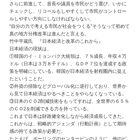
さらに前進して、首長や議員を市民がどう選び、いかに
チェックし、リコールもしやすくして市民がコントロー
ルしやすい方向にしなければならない。
“自分の力で考える市民が社会をつくる”そうなって初めて
真の地方分権改革は進んだと言える。
竹中平蔵氏 『日本経済と改革のこれから』
日本経済の現状は、
①韓国のイ・ミョンパク大統領は、７％成長、年収４万
ドル（日本は３万８千ドル）、ＧＤＰ７位を達成する政
策を明確にしている。韓国が日本経済を射程圏内に捉え
たということだ。
②外資の排除などグローバル化に逆行しており、世界か
ら見て日本経済はやるべきことをやらなくなっている。
③日本のＣＯ2削減技術をもってすれば、全世界の６５％
のＣＯ2を削減できる力を持っている。
これまで日本は財政健全化しながら経済成長してきた。
これからは、戦略的アジェンダ（行動計画）として期待
感の持てる政策が必要だ。
たとえば、ボーリングのセンターピンのように、他のピ