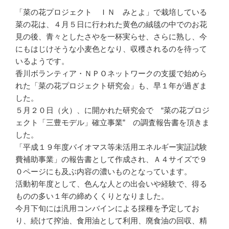
「菜の花プロジェクト ＩＮ みとよ」で栽培している
菜の花は、４月５日に行われた黄色の絨毯の中でのお花
見の後、青々としたさやを一杯実らせ、さらに熟し、今
にもはじけそうな小麦色となり、収穫されるのを待って
いるようです。
香川ボランティア・ＮＰＯネットワークの支援で始めら
れた「菜の花プロジェクト研究会」も、早１年が過ぎま
した。
５月２０日（火）、に開かれた研究会で “菜の花プロジ
ェクト「三豊モデル」確立事業” の調査報告書を頂きま
した。
「平成１９年度バイオマス等未活用エネルギー実証試験
費補助事業」の報告書として作成され、Ａ４サイズで９
０ページにも及ぶ内容の濃いものとなっています。
活動初年度として、色んな人との出会いや経験で、得る
ものの多い１年の締めくくりとなりました。
今月下旬には汎用コンバインによる採種を予定してお
り、続けて搾油、食用油として利用、廃食油の回収、精