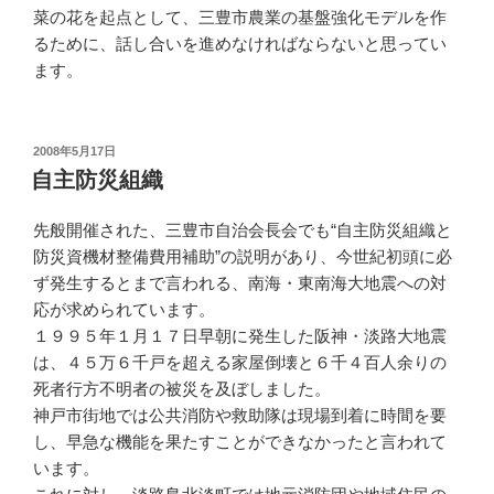
菜の花を起点として、三豊市農業の基盤強化モデルを作
るために、話し合いを進めなければならないと思ってい
ます。
投
2008年5月17日
稿
自主防災組織
日:
先般開催された、三豊市自治会長会でも“自主防災組織と
防災資機材整備費用補助”の説明があり、今世紀初頭に必
ず発生するとまで言われる、南海・東南海大地震への対
応が求められています。
１９９５年１月１７日早朝に発生した阪神・淡路大地震
は、４５万６千戸を超える家屋倒壊と６千４百人余りの
死者行方不明者の被災を及ぼしました。
神戸市街地では公共消防や救助隊は現場到着に時間を要
し、早急な機能を果たすことができなかったと言われて
います。