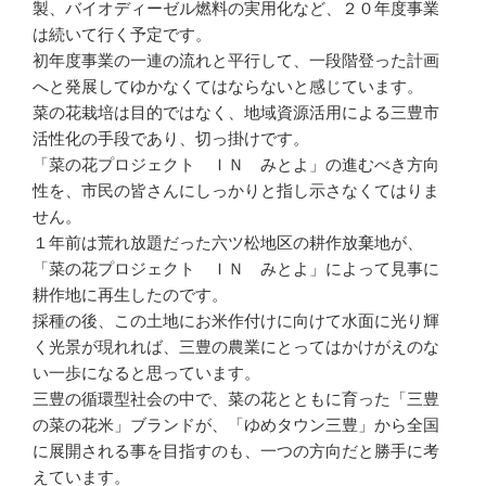
製、バイオディーゼル燃料の実用化など、２０年度事業
は続いて行く予定です。
初年度事業の一連の流れと平行して、一段階登った計画
へと発展してゆかなくてはならないと感じています。
菜の花栽培は目的ではなく、地域資源活用による三豊市
活性化の手段であり、切っ掛けです。
「菜の花プロジェクト ＩＮ みとよ」の進むべき方向
性を、市民の皆さんにしっかりと指し示さなくてはりま
せん。
１年前は荒れ放題だった六ツ松地区の耕作放棄地が、
「菜の花プロジェクト ＩＮ みとよ」によって見事に
耕作地に再生したのです。
採種の後、この土地にお米作付けに向けて水面に光り輝
く光景が現れれば、三豊の農業にとってはかけがえのな
い一歩になると思っています。
三豊の循環型社会の中で、菜の花とともに育った「三豊
の菜の花米」ブランドが、「ゆめタウン三豊」から全国
に展開される事を目指すのも、一つの方向だと勝手に考
えています。