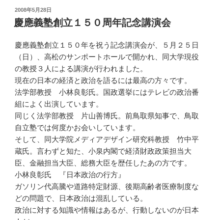
投
2008年5月28日
稿
慶應義塾創立１５０周年記念講演会
日:
慶應義塾創立１５０年を祝う記念講演会が、５月２５日
（日）、高松のサンポートホールで開かれ、同大学現役
の教授３人による講演が行われました。
現在の日本の経済と政治を語るには最高の方々です。
法学部教授 小林良彰氏。国政選挙にはテレビの政治番
組によく出演しています。
同じく法学部教授 片山善博氏。前鳥取県知事で、鳥取
自立塾では何度かお会いしています。
そして、同大学院メディアデザイン研究科教授 竹中平
蔵氏。言わずと知た、小泉内閣で経済財政政策担当大
臣、金融担当大臣、総務大臣を歴任したあの方です。
小林良彰氏 『日本政治の行方』
ガソリン代高騰や道路特定財源、後期高齢者医療制度な
どの問題で、日本政治は混乱している。
政治に対する知識や情報はあるが、行動しないのが日本