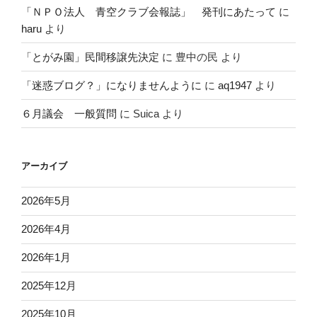
「ＮＰＯ法人 青空クラブ会報誌」 発刊にあたって
に
haru
より
「とがみ園」民間移譲先決定
に
豊中の民
より
「迷惑ブログ？」になりませんように
に
aq1947
より
６月議会 一般質問
に
Suica
より
アーカイブ
2026年5月
2026年4月
2026年1月
2025年12月
2025年10月