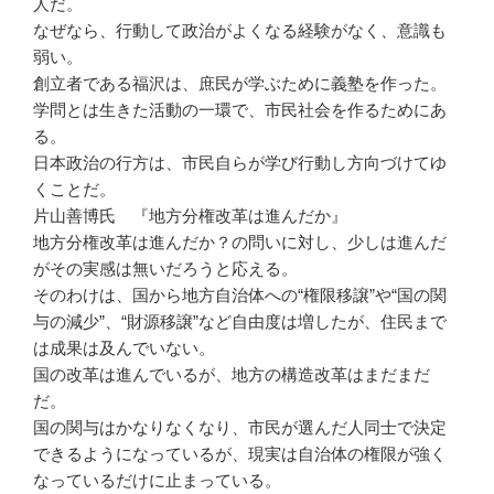
人だ。
なぜなら、行動して政治がよくなる経験がなく、意識も
弱い。
創立者である福沢は、庶民が学ぶために義塾を作った。
学問とは生きた活動の一環で、市民社会を作るためにあ
る。
日本政治の行方は、市民自らが学び行動し方向づけてゆ
くことだ。
片山善博氏 『地方分権改革は進んだか』
地方分権改革は進んだか？の問いに対し、少しは進んだ
がその実感は無いだろうと応える。
そのわけは、国から地方自治体への“権限移譲”や“国の関
与の減少”、“財源移譲”など自由度は増したが、住民まで
は成果は及んでいない。
国の改革は進んでいるが、地方の構造改革はまだまだ
だ。
国の関与はかなりなくなり、市民が選んだ人同士で決定
できるようになっているが、現実は自治体の権限が強く
なっているだけに止まっている。