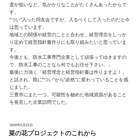
度が低いなど、気がかりなことがたくさんあったからで
す。
“つい”入った同友会ですが、入るべくして入ったのだと今
は思っています。
地域との関係や経営のことと合わせ、経営理念をしっか
り定めて経営指針書作りにも取り組みたいと思っていま
す。
今後とも、防水工事専門企業として頑張ってゆきますの
で、防水工事のことなら何でもお任せ下さい。」
最後に力強く「経営理念と経営指針書は作りますよ！」
と話され、既に“つい”から“必然”に変わっていることを感
じました。
三豊市にまた一つ、可能性を秘めた地域資源があること
を発見した企業訪問でした。
投
2008年5月21日
稿
菜の花プロジェクトのこれから
日: