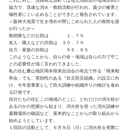
これに対し、淡路島北淡町では地元消防団や地域住民の
協力で、迅速な消火・救助活動が行われ、最少の被害と
犠牲者にくい止めることができたと報告されています。
＜阪神大地震で生き埋めや閉じこめられた人の救助を誰
が行ったか＞
救助隊などの公助は １．７％
友人・隣人などの共助は ３０．７％
自力・家族の自助は ６６．８％
このようなことから、自らの命・地域は自らの力で守こ
との必要性が強く言われてきました。
私の住む桑山地区岡本帰来自治会の有志で作る「帰来昭
和会」でも、実効性のある『自主防災組織』の設立に向
け、今年度事業として防火訓練や組織作りの検討を進め
る計画です。
自分たちの住むこの地域のどこに、どれだけの消火栓が
あるのかの把握から始まり、消火栓を使った消火訓練や
避難場所の確認など、基本的なことからの取り組みから
始めようとしています。
１回目の活動として、６月８日（日）に消火栓を実際に