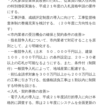
・入札参加企業体質改善のために、従業員の個人住民税
の特別徴収実施を、平成２１年度の入札資格申請の要件
にする。
・工事評価、成績評定制度の導入に向けて、工事監督検
査体制の整備充実を検討する。（２０年度に方向性を出
す）
≪市内業者の受注機会の確保と契約条件の改善≫
・指名競争入札について、市内業者で対応することを原
則として、より明確化する。
・一般競争入札（土木 ５０，０００千円以上、建築
１００，０００千円以上）の条件設定は、２０～３０者
以上の応札が可能なるようにする。また、条件付（制限
付）一般競争入札によって、地域産業に配慮する。
・前払金請求対象を３００万円以上から２００万円以上
の工事に引き下げる。低価格請負工事は１割以内に制限
する特例を設ける。
≪入札・契約事務の改善≫
・電子入札の導入は、平成２１年度試行的導入に向け本
格的に調査する。県は２１年度にシステムを全面更新の