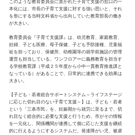
このような教育委員会に置かれた子育て支援の窓口の一
本化には、市長の子育て支援に対する強い思いと、それ
を形にする当時文科省から出向していた教育部長の働き
が大きい。
教育委員会『子育て支援課』は、幼児教育、家庭教育、
妊婦、子ども医療、母子保健、子ども予防接種、児童福
祉を担っており、保健所、幼稚園等の就学前施設の管理
運営も担当している。ワンフロアーに義務教育を担当す
る学校教育課（平成２５年度から小中一貫教育推進課と
なっている）があることで、日常的に連携できる効果は
大きい。
【子ども・若者総合サポートシステム～ライフステージ
に応じた切れ目のない子育て支援～】は、子ども・若者
という「三条市民」を、妊娠期から就労に至るまで、切
れ目なく総合的に必要な支援と行うため、市がその情報
を一元化し、関係機関が連携して個に応じた支援を継続
的に行えるようにするシステムだ。発達障がい児、被虐