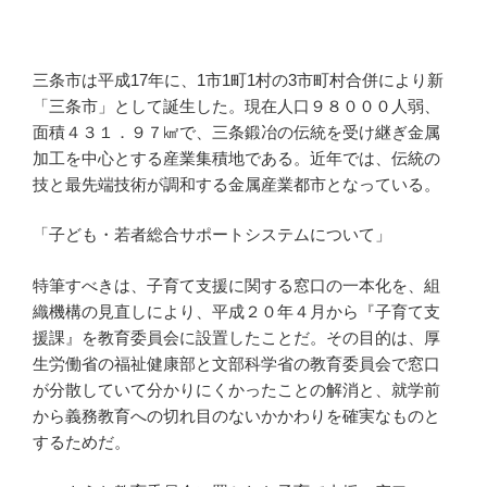
三条市は平成17年に、1市1町1村の3市町村合併により新
「三条市」として誕生した。現在人口９８０００人弱、
面積４３１．９７㎢で、三条鍛冶の伝統を受け継ぎ金属
加工を中心とする産業集積地である。近年では、伝統の
技と最先端技術が調和する金属産業都市となっている。
「子ども・若者総合サポートシステムについて」
特筆すべきは、子育て支援に関する窓口の一本化を、組
織機構の見直しにより、平成２０年４月から『子育て支
援課』を教育委員会に設置したことだ。その目的は、厚
生労働省の福祉健康部と文部科学省の教育委員会で窓口
が分散していて分かりにくかったことの解消と、就学前
から義務教育への切れ目のないかかわりを確実なものと
するためだ。