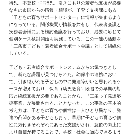
待児、不登校・非行児、引きこもりの若者他支援が必要
なもの市民からの情報・相談が、子育て支援課にある
『子どもの育ちサポートセンター』に情報が集まるよう
になっている。関係機関が情報を共有し、代表者会議と
実務者会議による検討会議を行っており、必要に応じて
個別ケース検討開始も実施している。この一連の活動を
「三条市子ども・若者総合サポート会議」として組織化
している。
子ども・若者総合サポートシステムからの気づきとし
て、新たな課題が見つけられた。幼保小の連携におい
て、引き継がれる子どもの中に発達障がいと思われるケ
ースが増えており、保育（幼児教育）段階での早期の対
応と継続支援が必要であることから、『三条っ子発達応
援事業』が展開されることとなった。この事業の基本的
考え方は、子どもの育ちや個性は一人ひとり異なり、発
達の凸凹がある子どももおり、早期に子どもの育ちや個
性に気付きそれぞれにあった支援がされ、意欲の向上に
より自信が持てることで、学校・社会に適応できるよう