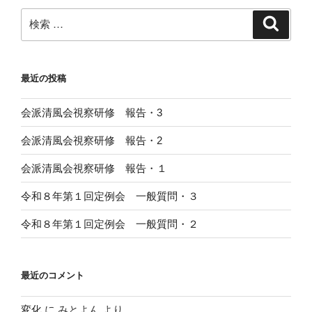
ン
検
検
索
索:
最近の投稿
会派清風会視察研修 報告・3
会派清風会視察研修 報告・2
会派清風会視察研修 報告・１
令和８年第１回定例会 一般質問・３
令和８年第１回定例会 一般質問・２
最近のコメント
変化
に
みとよん
より