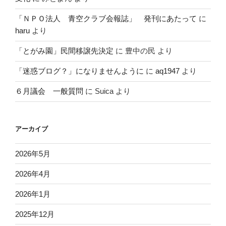
「ＮＰＯ法人 青空クラブ会報誌」 発刊にあたって
に
haru
より
「とがみ園」民間移譲先決定
に
豊中の民
より
「迷惑ブログ？」になりませんように
に
aq1947
より
６月議会 一般質問
に
Suica
より
アーカイブ
2026年5月
2026年4月
2026年1月
2025年12月