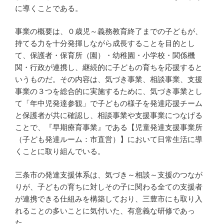
に導くことである。
事業の概要は、０歳児～義務教育終了までの子どもが、
持てる力を十分発揮しながら成長することを目的とし
て、保護者・保育所（園）・幼稚園・小学校・関係機
関・行政が連携し、継続的に子どもの育ちを応援すると
いうものだ。その内容は、気づき事業、相談事業、支援
事業の３つを総合的に実施するために、気づき事業とし
て「年中児発達参観」で子どもの様子を発達応援チーム
と保護者が共に確認し、相談事業や支援事業につなげる
ことで、『早期療育事業』である【児童発達支援事業所
（子ども発達ルーム：市直営）】において日常生活に導
くことに取り組んでいる。
三条市の発達支援体系は、気づき～相談～支援のつなが
りが、子どもの育ちに対しその子に関わる全ての支援者
が連携できる仕組みを構築しており、三豊市にも取り入
れることの多いことに気付いた、有意義な研修であっ
た。