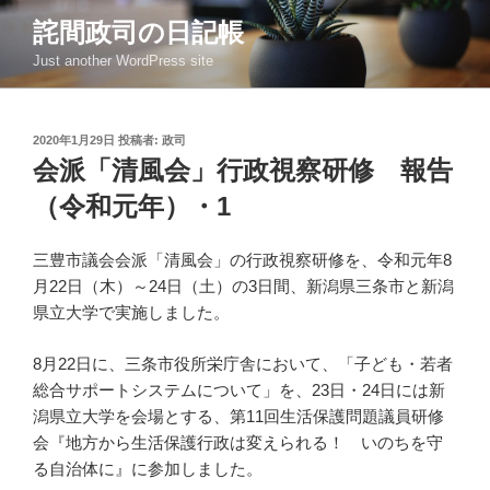
コ
詫間政司の日記帳
ン
Just another WordPress site
テ
ン
ツ
投
2020年1月29日
投稿者:
政司
へ
稿
会派「清風会」行政視察研修 報告
ス
日:
キ
（令和元年）・1
ッ
プ
三豊市議会会派「清風会」の行政視察研修を、令和元年8
月22日（木）～24日（土）の3日間、新潟県三条市と新潟
県立大学で実施しました。
8月22日に、三条市役所栄庁舎において、「子ども・若者
総合サポートシステムについて」を、23日・24日には新
潟県立大学を会場とする、第11回生活保護問題議員研修
会『地方から生活保護行政は変えられる！ いのちを守
る自治体に』に参加しました。