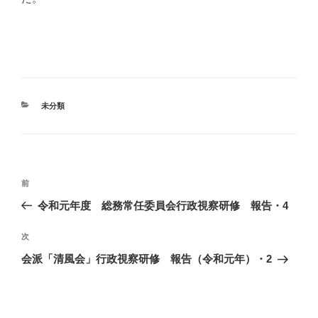
カ
未分類
テ
ゴ
リ
ー
投
過
前
稿
去
令和元年度 総務常任委員会行政視察研修 報告・4
ナ
の
ビ
投
次
次
稿
ゲ
の
会派「清風会」行政視察研修 報告（令和元年）・2
投
ー
稿
シ
ョ