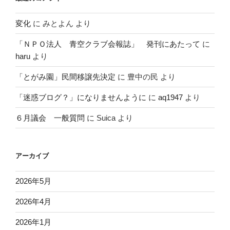
変化
に
みとよん
より
「ＮＰＯ法人 青空クラブ会報誌」 発刊にあたって
に
haru
より
「とがみ園」民間移譲先決定
に
豊中の民
より
「迷惑ブログ？」になりませんように
に
aq1947
より
６月議会 一般質問
に
Suica
より
アーカイブ
2026年5月
2026年4月
2026年1月