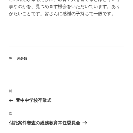
事なのかを、見つめ直す機会をいただいています。あり
がたいことです。皆さんに感謝の子持ちで一般です。
カ
未分類
テ
ゴ
リ
ー
投
過
前
稿
去
豊中中学校卒業式
ナ
の
ビ
投
次
次
稿
ゲ
の
付託案件審査の総務教育常任委員会
投
ー