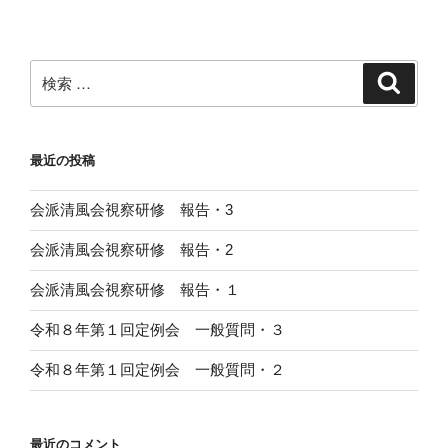
稿
シ
ョ
ン
検
検
索
索:
最近の投稿
会派清風会視察研修 報告・3
会派清風会視察研修 報告・2
会派清風会視察研修 報告・１
令和８年第１回定例会 一般質問・３
令和８年第１回定例会 一般質問・２
最近のコメント