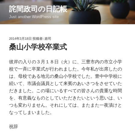
コ
詫間政司の日記帳
ン
Just another WordPress site
テ
ン
ツ
投
2014年3月18日
投稿者:
政司
へ
稿
桑山小学校卒業式
ス
日:
キ
ッ
彼岸の入りの３月１８日（火）に、三豊市内の市立小学
プ
校で一斉に卒業式が行われました。今年私が出席したの
は、母校である地元の桑山小学校でした。豊中中学校に
続いて、市議会議員として来賓のあいさつをさせていた
だきました。この場にいるすべての皆さんの貴重な時間
を、有意義なものとしていただきたいという思いは、い
つも変わりません。それにしては、またまた一夜漬けと
なってしまいました。
祝辞