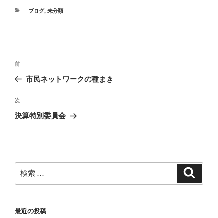
カ
ブログ
,
未分類
テ
ゴ
リ
ー
投
過
前
稿
去
市民ネットワークの種まき
ナ
の
ビ
投
次
次
稿
ゲ
の
決算特別委員会
投
ー
稿
シ
ョ
ン
検
検
索
索:
最近の投稿