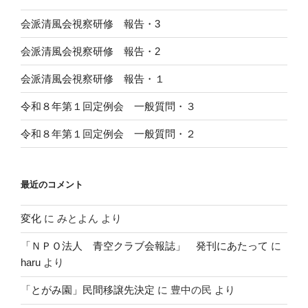
会派清風会視察研修 報告・3
会派清風会視察研修 報告・2
会派清風会視察研修 報告・１
令和８年第１回定例会 一般質問・３
令和８年第１回定例会 一般質問・２
最近のコメント
変化
に
みとよん
より
「ＮＰＯ法人 青空クラブ会報誌」 発刊にあたって
に
haru
より
「とがみ園」民間移譲先決定
に
豊中の民
より