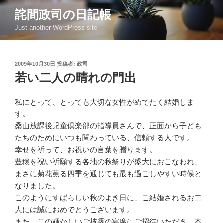
コ
詫間政司の日記帳
ン
Just another WordPress site
テ
ン
ツ
投
2009年10月30日
投稿者:
政司
へ
稿
若い二人の晴れの門出
ス
日:
キ
ッ
私にとって、とっても大切な女性がめでたく結婚しま
プ
す。
桑山放課後児童倶楽部の指導員さんで、正面から子ども
たちのためにいつも関わっている、信頼する人です。
幸せを祈って、お祝いの言葉を贈ります。
豊穣を祝い祈願する各地の秋祭りが盛大におこなわれ、
まさに菊花薫る四季を通じても最も過ごしやすい時候と
なりました。
このようにすばらしい秋のよき日に、ご結婚されるお二
人には誠におめでとうございます。
また、この輝かしいご披露の宴席にご招待いただき、本