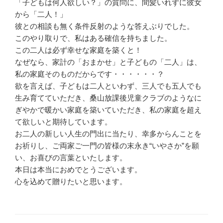
「子どもは何人欲しい？」の質問に、間髪いれずに彼女
から「二人！」
彼との相談も無く条件反射のような答えぶりでした。
このやり取りで、私はある確信を持ちました。
この二人は必ず幸せな家庭を築くと！
なぜなら、家計の「おまかせ」と子どもの「二人」は、
私の家庭そのものだからです・・・・・・？
欲を言えば、子どもは二人といわず、三人でも五人でも
生み育てていただき、桑山放課後児童クラブのようなに
ぎやかで暖かい家庭を築いていただき、私の家庭を超え
て欲しいと期待しています。
お二人の新しい人生の門出に当たり、幸多からんことを
お祈りし、ご両家ご一門の皆様の末永き“いやさか”を願
い、お喜びの言葉といたします。
本日は本当におめでとうございます。
心を込めて贈りたいと思います。