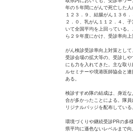
取県内においても、受診率ワー
年の５年間にがんで死亡した人
１２３．９、結腸がん１３６．
２．０、乳がん１１２．４、子
いて全国平均を上回っている。
ら２９年度にかけ、受診率向上
がん検診受診率向上対策として
受診会場の拡大等の、受診しや
にも力を入れてきた。主な取り
ルセミナーや境港医師協会と連
ある。
検診すすめ隊の結成は、身近な
合が多かったことによる。隊員
リジナルバッジを配布している
環境づくりや継続受診PRの多
県平均に遜色ないレベルまで向