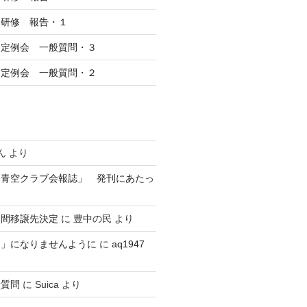
察研修 報告・１
回定例会 一般質問・３
回定例会 一般質問・２
ん
より
 青空クラブ会報誌」 発刊にあたっ
民間移譲先決定
に
豊中の民
より
？」になりませんように
に
aq1947
般質問
に
Suica
より