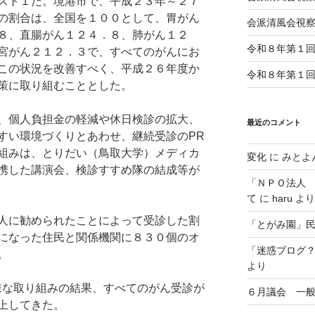
スト１だ。境港市で、平成２３年～２７
の割合は、全国を１００として、胃がん
会派清風会視
８、直腸がん１２４．８、肺がん１２
令和８年第１
宮がん２１２．３で、すべてのがんにお
この状況を改善すべく、平成２６年度か
令和８年第１
策に取り組むこととした。
、個人負担金の軽減や休日検診の拡大、
最近のコメント
すい環境づくりとあわせ、継続受診のPR
組みは、とりだい（鳥取大学）メディカ
変化
に
みとよ
携した講演会、検診すすめ隊の結成等が
「ＮＰＯ法人
て
に
haru
より
人に勧められたことによって受診した割
「とがみ園」
になった住民と関係機関に８３０個のオ
「迷惑ブログ
。
より
様な取り組みの結果、すべてのがん受診が
６月議会 一
上してきた。