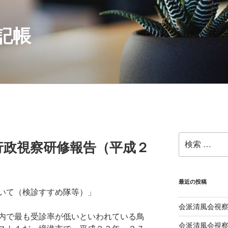
記帳
検
行政視察研修報告（平成２
索:
最近の投稿
いて（検診すすめ隊等）」
会派清風会視察
内で最も受診率が低いといわれている鳥
会派清風会視察