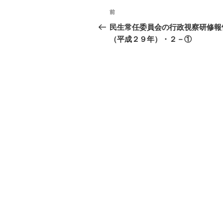
投
前
過
稿
去
民生常任委員会の行政視察研修報
の
（平成２９年）・２－①
ナ
投
ビ
稿
ゲ
ー
シ
ョ
ン