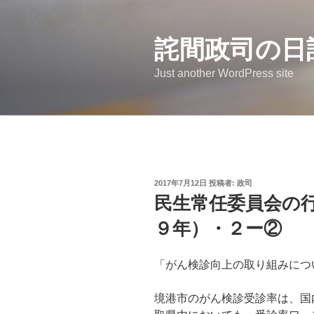
コ
ン
詫間政司の日
テ
ン
Just another WordPress site
ツ
へ
ス
キ
ッ
プ
投
2017年7月12日
投稿者:
政司
稿
民生常任委員会の
日:
９年）・２ー②
「がん検診向上の取り組みにつ
境港市のがん検診受診率は、国