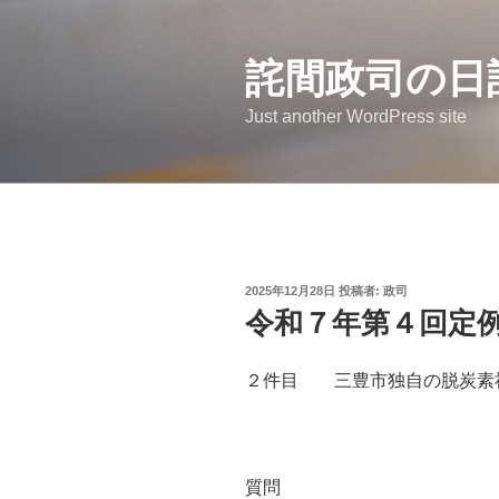
コ
ン
詫間政司の日
テ
ン
Just another WordPress site
ツ
へ
ス
キ
ッ
プ
投
2025年12月28日
投稿者:
政司
稿
令和７年第４回定例
日:
２件目 三豊市独自の脱炭素
質問