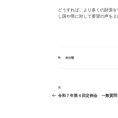
どうすれば、より多くの財源を
し国や県に対して要望の声を上
カ
未分類
テ
ゴ
リ
ー
投
前
過
稿
去
令和７年第４回定例会 一般質問
の
ナ
投
ビ
稿