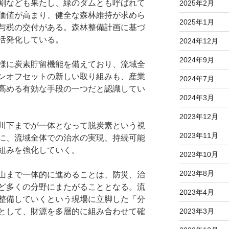
割なども果たし、緑のダムとも呼ばれて
2025年2月
価値が高まり、健全な森林維持が求めら
2025年1月
与税の交付がある。森林整備計画に基づ
活発化している。
2024年12月
2024年9月
様に炭素貯留機能を備えており、流域全
ンオフセットの新しい取り組みも、産業
2024年7月
高める有効な手段の一つだと認識してい
2024年3月
2023年12月
川下までが一体となって脱炭素という視
2023年11月
に、流域全体での治水の実現、持続可能
組みを強化していく。
2023年10月
2023年8月
山まで一体的に進めることは、防災、治
ど多くの分野にまたがることとなる。流
2023年4月
整備していくという現場に立脚した「分
として、財源を多層的に組み合わせて確
2023年3月