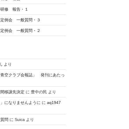
察研修 報告・１
回定例会 一般質問・３
回定例会 一般質問・２
ん
より
 青空クラブ会報誌」 発刊にあたっ
民間移譲先決定
に
豊中の民
より
？」になりませんように
に
aq1947
般質問
に
Suica
より