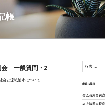
記帳
検
会 一般質問・2
索:
社会と流域治水について
最近の投稿
会派清風会視察
会派清風会視察