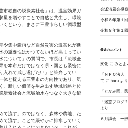
会派清風会視
豊市独自の脱炭素社会」は、温室効果ガ
収量を増やすことで自然と共生し、環境
令和８年第１
いくという、まさに三豊市らしい循環型
令和８年第１
。
帯や集中豪雨など自然災害の激甚化が進
最近のコメント
水の重要性はかつてないほど高まってい
水について」の質問で、市長は「流域全
変化
に
みとよ
果を本市だけではなく県・国とも緊密に
り入れて成し遂げたい」と答弁してい
「ＮＰＯ法人
一体と捉える三豊市の方向性であり、気
て
に
haru
より
く、新しい価値を生み出す地域戦略と位
「とがみ園」
脱炭素社会と流域治水をつなぐ大きな鍵
「迷惑ブログ
より
めて流す」のではなく、森林や農地、た
６月議会 一
めて流す」ことで緩やかに排水していく
取り入れることはできないか。これが、