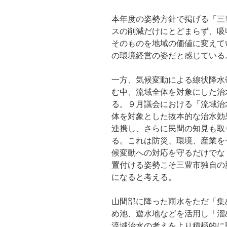
本年度の姿勢方針で掲げる「三
スの削減だけにとどまらず、吸
そのものを地域の価値に変えて
の環境経営の姿だと感じている
一方、気候変動による線状降水
む中、流域全体を対象にした治
る。９月議会における「流域治
体を対象とした抜本的な治水効
連携し、さらに民間の知見も取
る。これは防災、環境、産業を
候変動への対応を守るだけでな
置付ける姿勢こそ三豊市独自の
になると考える。
山間部に降った雨水をただ「集
め池、遊水地などを活用し「溜
流域治水の考えをより積極的に