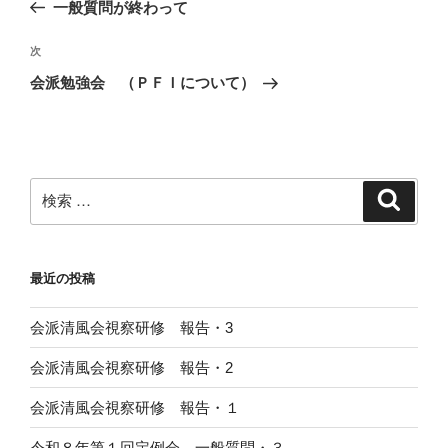
去
一般質問が終わって
ナ
の
ビ
投
次
次
稿
ゲ
の
会派勉強会 （ＰＦＩについて）
投
ー
稿
シ
ョ
ン
検
検
索
索:
最近の投稿
会派清風会視察研修 報告・3
会派清風会視察研修 報告・2
会派清風会視察研修 報告・１
令和８年第１回定例会 一般質問・３