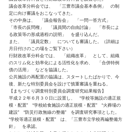
議会改革分科会では、 「三豊市議会基本条例」 の制
定に向け審議をおこなってきた。
その中身は、 「議会報告会」 「一問一答方式」
「市長の反問権」 「議員間の自由討論」 「市長によ
る政策等の形成過程の説明」 を盛り込んだ。
また、 「議員定数」 についても審議した。（詳細は
月日付けのこの場をご覧下さい）
行財政改革分科会では、 「組織改革」 として、組織
のスリム化と効率化による活性化を求め、 「合併特例
債の活用」 などを協議した。
公共施設の再配置の協議は、スタートしたばかりで、今
後、新たな特別委員会を設けて慎重審議を重ねる。
【まちづくり調査特別委員会調査研究結果報告】
平成２２年６月３０日に設置し、 “学校等施設の適正規
模・配置” “学校給食施設の適正規模・配置” “火葬場の
建設” “防災行政無線の整備” を調査研究事項とした。
“学校等適正規模・配置” は、「三豊市立学校再編整備方
針」 を承認。