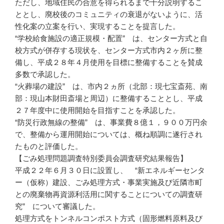
ただし、地域住民の合意を得られるまで十分説明するこ
ととし、廃校後のコミュニティの衰退がないように、活
性化案の立案を行い、実現することを提言した。
“学校給食施設の適正規模・配置” は、センター方式と自
校方式が併存する現状を、センター方式市内２ヶ所に整
備し、平成２８年４月使用を目標に整備することを賛成
多数で承認した。
“火葬場の建設” は、市内２ヵ所（北部：現七宝斎苑、南
部：現山本財田斎場と周辺）に整備することとし、平成
２７年度中に使用開始を目指すことを承認した。
“防災行政無線の整備” は、事業費８億１，９００万円余
で、整備から運用開始については、概ね順調に遂行され
たものと評価した。
【ごみ処理問題調査特別委員会調査研究結果報告】
平成２２年６月３０日に設置し、 “新エネルギーセンタ
ー（仮称）建設、ごみ処理方式・事業実施及び近隣市町
との廃棄物再資源利活用に関することについての調査研
究” について審議した。
処理方式をトンネルコンポスト方式（固形燃料原料及び