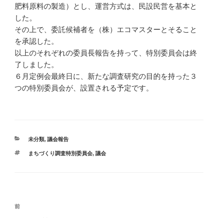
肥料原料の製造）とし、運営方式は、民設民営を基本と
した。
その上で、委託候補者を（株）エコマスターとそること
を承認した。
以上のそれぞれの委員長報告を持って、特別委員会は終
了しました。
６月定例会最終日に、新たな調査研究の目的を持った３
つの特別委員会が、設置される予定です。
カ
未分類
,
議会報告
テ
タ
まちづくり調査特別委員会
,
議会
ゴ
グ
リ
ー
投
過
前
稿