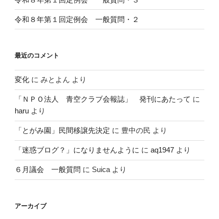
令和８年第１回定例会 一般質問・２
最近のコメント
変化
に
みとよん
より
「ＮＰＯ法人 青空クラブ会報誌」 発刊にあたって
に
haru
より
「とがみ園」民間移譲先決定
に
豊中の民
より
「迷惑ブログ？」になりませんように
に
aq1947
より
６月議会 一般質問
に
Suica
より
アーカイブ