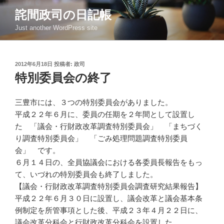
コ
詫間政司の日記帳
ン
Just another WordPress site
テ
ン
ツ
投
2012年6月18日
投稿者:
政司
へ
稿
特別委員会の終了
ス
日:
キ
ッ
三豊市には、３つの特別委員会がありました。
プ
平成２２年６月に、委員の任期を２年間として設置し
た 「議会・行財政改革調査特別委員会」 「まちづく
り調査特別委員会」 「ごみ処理問題調査特別委員
会」 です。
６月１４日の、全員協議会における各委員長報告をもっ
て、いづれの特別委員会も終了しました。
【議会・行財政改革調査特別委員会調査研究結果報告】
平成２２年６月３０日に設置し、議会改革と議会基本条
例制定を所管事項とした後、平成２３年４月２２日に、
議会改革分科会と行財政改革分科会を設置した。