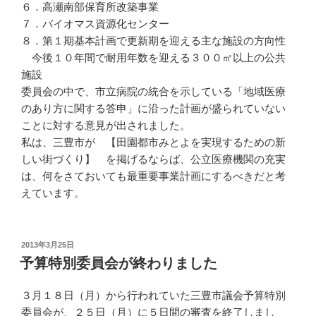
６．高瀬南部保育所改築事業
７．バイオマス資源化センター
８．第１期基本計画で更新期を迎える主な施設の方向性
今後１０年間で耐用年数を迎える３００㎡以上の公共
施設
委員会の中で、市立病院の統合を示している「地域医療
のあり方に関する答申」に沿った計画が盛られていない
ことに対する意見が出されました。
私は、三豊市が 【田園都市みとよを実現するための新
しい街づくり】 を掲げるならば、公立医療機関の充実
は、何をさておいても最重要事業計画にするべきだと考
えています。
投
2013年3月25日
稿
予算特別委員会が終わりました
日:
３月１８日（月）から行われていた三豊市議会予算特別
委員会が、２５日（月）に５日間の審査を終了しまし