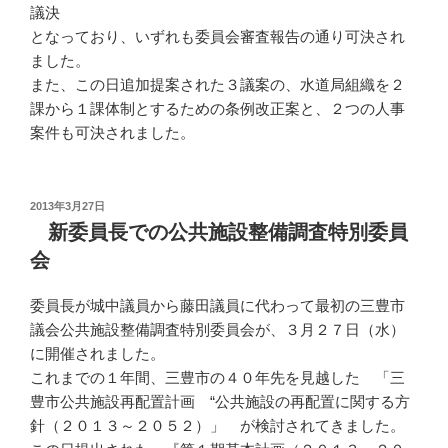
議決
となっており、いずれも委員会審査報告の通り可決され
ました。
また、この日追加提案された３議案の、水道局組織を２
課から１課体制とするための条例改正案と、２つの人事
案件も可決されました。
投
2013年3月27日
稿
新委員長での公共施設整備調査特別委員
日:
会
委員長が城中議員から藤田議員に代わって最初の三豊市
議会公共施設整備調査特別委員会が、３月２７日（水）
に開催されました。
これまでの１年間、三豊市の４０年先を見越した 「三
豊市公共施設再配置計画 “公共施設の再配置に関する方
針（２０１３～２０５２）」 が検討されてきました。