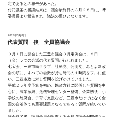
定であるとの報告があった。
付託議案の審議結果は、議会最終日の３月２８日に川﨑
委員長より報告され、議決の運びとなります。
投
2013年3月8日
稿
代表質問 後 全員協議会
日:
３月１日に開会した三豊市議会３月定例会は、８日
（金）５つの会派の代表質問が行われました。
七宝会、三豊市民クラブ、社民党、公明党、みとよ新政
会の順に、すべての会派が持ち時間の１時間をフルに使
い、三豊市政に対し質問を投げかけていました。
平成２５年度予算を初め、施政方針に関係した質問を中
心に、農業振興、危機管理センター整備、企業誘致、小
学校の統廃合、子育て支援など、三豊市だけではなく全
国の自治体でも重要課題となるであろう質問が続いてい
ました。
議会終了後、議員全員が出席する全員協議会が開催され