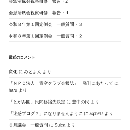
会派清風会視察研修 報告・2
会派清風会視察研修 報告・１
令和８年第１回定例会 一般質問・３
令和８年第１回定例会 一般質問・２
最近のコメント
変化
に
みとよん
より
「ＮＰＯ法人 青空クラブ会報誌」 発刊にあたって
に
haru
より
「とがみ園」民間移譲先決定
に
豊中の民
より
「迷惑ブログ？」になりませんように
に
aq1947
より
６月議会 一般質問
に
Suica
より