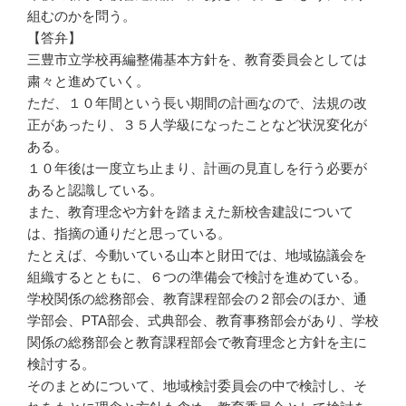
組むのかを問う。
【答弁】
三豊市立学校再編整備基本方針を、教育委員会としては
粛々と進めていく。
ただ、１０年間という長い期間の計画なので、法規の改
正があったり、３５人学級になったことなど状況変化が
ある。
１０年後は一度立ち止まり、計画の見直しを行う必要が
あると認識している。
また、教育理念や方針を踏まえた新校舎建設について
は、指摘の通りだと思っている。
たとえば、今動いている山本と財田では、地域協議会を
組織するとともに、６つの準備会で検討を進めている。
学校関係の総務部会、教育課程部会の２部会のほか、通
学部会、PTA部会、式典部会、教育事務部会があり、学校
関係の総務部会と教育課程部会で教育理念と方針を主に
検討する。
そのまとめについて、地域検討委員会の中で検討し、そ