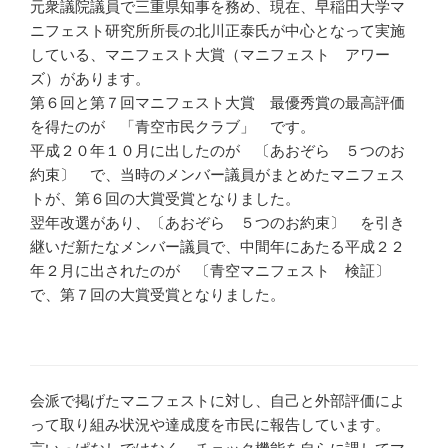
元衆議院議員で三重県知事を務め、現在、早稲田大学マ
ニフェスト研究所所長の北川正泰氏が中心となって実施
している、マニフェスト大賞（マニフェスト アワー
ズ）があります。
第６回と第７回マニフェスト大賞 最優秀賞の最高評価
を得たのが 「青空市民クラブ」 です。
平成２０年１０月に出したのが 〔あおぞら ５つのお
約束〕 で、当時のメンバー議員がまとめたマニフェス
トが、第６回の大賞受賞となりました。
翌年改選があり、〔あおぞら ５つのお約束〕 を引き
継いだ新たなメンバー議員で、中間年にあたる平成２２
年２月に出されたのが 〔青空マニフェスト 検証〕
で、第７回の大賞受賞となりました。
会派で掲げたマニフェストに対し、自己と外部評価によ
って取り組み状況や達成度を市民に報告しています。