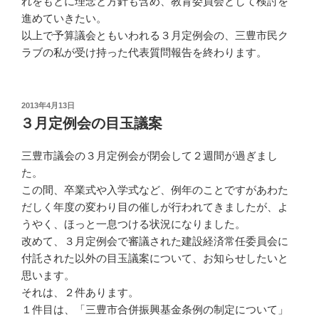
れをもとに理念と方針も含め、教育委員会として検討を
進めていきたい。
以上で予算議会ともいわれる３月定例会の、三豊市民ク
ラブの私が受け持った代表質問報告を終わります。
投
2013年4月13日
稿
３月定例会の目玉議案
日:
三豊市議会の３月定例会が閉会して２週間が過ぎまし
た。
この間、卒業式や入学式など、例年のことですがあわた
だしく年度の変わり目の催しが行われてきましたが、よ
うやく、ほっと一息つける状況になりました。
改めて、３月定例会で審議された建設経済常任委員会に
付託された以外の目玉議案について、お知らせしたいと
思います。
それは、２件あります。
１件目は、「三豊市合併振興基金条例の制定について」