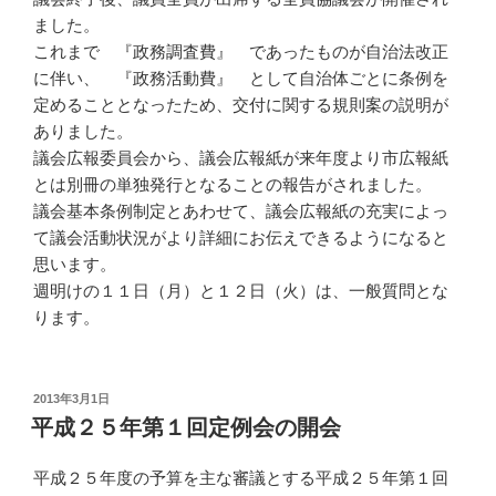
ました。
これまで 『政務調査費』 であったものが自治法改正
に伴い、 『政務活動費』 として自治体ごとに条例を
定めることとなったため、交付に関する規則案の説明が
ありました。
議会広報委員会から、議会広報紙が来年度より市広報紙
とは別冊の単独発行となることの報告がされました。
議会基本条例制定とあわせて、議会広報紙の充実によっ
て議会活動状況がより詳細にお伝えできるようになると
思います。
週明けの１１日（月）と１２日（火）は、一般質問とな
ります。
投
2013年3月1日
稿
平成２５年第１回定例会の開会
日:
平成２５年度の予算を主な審議とする平成２５年第１回