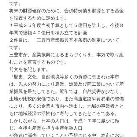
です。
将来の財源確保のために、合併特例債を財源とする基金
を設置するために定めます。
＊平成２５年度当初予算として５億円を計上し、今後８
年間で総額４０億円を積み立てる計画
２件目は、「三豊市産業振興基本条例の制定について」
です。
三豊市が、産業振興によるまちづくりを、本気で取り組
むことを宣言するものです。
前文をを記します。
『歴史、文化、自然環境等多くの資源に恵まれた本市
は、先人の努力により農業、漁業及び商工業において産
業振興を果たしてきた。近年では、自然災害が少なく、
土地が比較的安価であり、また高速道路や貿易港の整備
により、多くの企業も市内へ進出し、地域の事業者とと
もに地域経済の活性化に寄与してきたところである。
しかしながら、日本の人口は、平成１７年に減少に転
じ、今後も産業を担う生産年齢人口
が急速に減少していくことが予想される中、本市におい