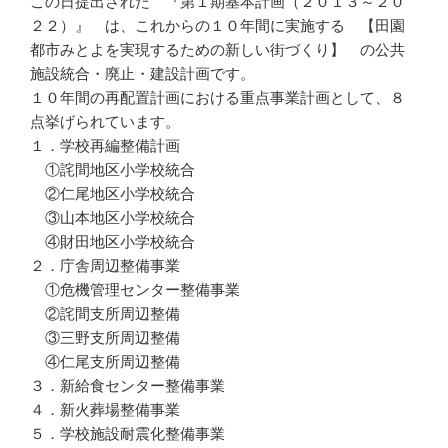
この日提出された 『第１期基本計画（２０１３～２０
２２）』 は、これからの１０年間に実施する 【田園
都市みとよを実現するための新しい街づくり】 の公共
施設統合・廃止・建設計画です。
１０年間の再配置計画における重点事業計画として、８
点挙げられています。
１．学校再編整備計画
①詫間地区小学校統合
②仁尾地区小学校統合
③山本地区小学校統合
④財田地区小学校統合
２．庁舎周辺整備事業
①危機管理センター整備事業
②詫間支所周辺整備
③三野支所周辺整備
④仁尾支所周辺整備
３．新給食センター整備事業
４．新火葬場整備事業
５．学校施設耐震化整備事業