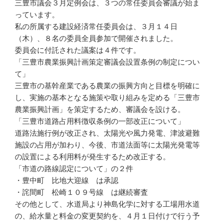
三豊市議会３月定例会は、３つの常任委員会審議が始ま
っています。
私の所属する建設経済常任委員会は、３月１４日
（木）、８名の委員全員参加で開催されました。
委員会に付託された議案は４件です。
「三豊市農業振興計画策定審議会設置条例の制定につい
て」
三豊市の基幹産業である農業の振興方向と目標を明確に
し、実施の基本となる施策や取り組みを定める「三豊市
農業振興計画」を策定するため、審議会を設ける。
「三豊市道路占用料徴収条例の一部改正について」
道路法施行例が改正され、太陽光や風力発電、津波避難
施設の占用が加わり、今後、市道法面等に太陽光発電等
の設置による利用料が発生するため改正する。
「市道の路線認定について」の２件
・豊中町 比地大迎線 は承認
・詫間町 松崎１０９号線 は継続審査
その他として、水道局より神島化学に対する工場用水道
の、給水量と料金の変更契約を、４月１日付けで行う予