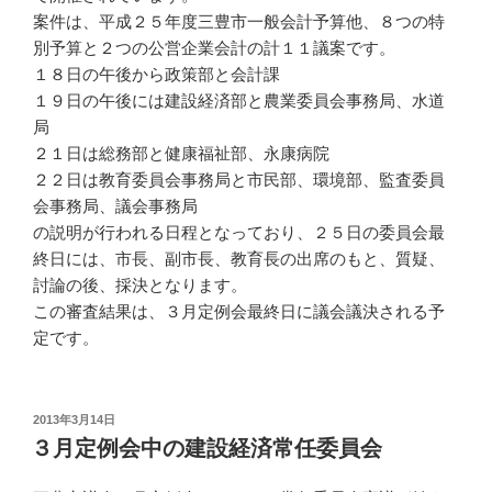
案件は、平成２５年度三豊市一般会計予算他、８つの特
別予算と２つの公営企業会計の計１１議案です。
１８日の午後から政策部と会計課
１９日の午後には建設経済部と農業委員会事務局、水道
局
２１日は総務部と健康福祉部、永康病院
２２日は教育委員会事務局と市民部、環境部、監査委員
会事務局、議会事務局
の説明が行われる日程となっており、２５日の委員会最
終日には、市長、副市長、教育長の出席のもと、質疑、
討論の後、採決となります。
この審査結果は、３月定例会最終日に議会議決される予
定です。
投
2013年3月14日
稿
３月定例会中の建設経済常任委員会
日: