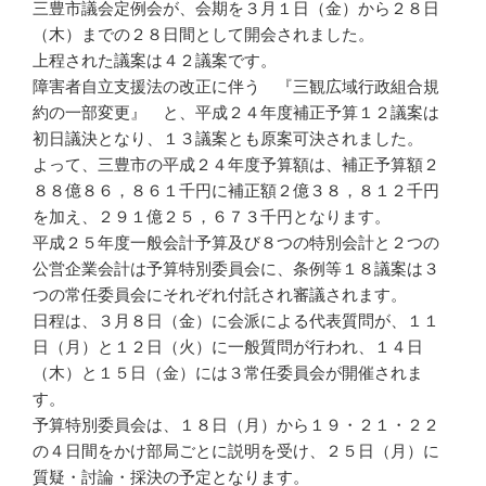
三豊市議会定例会が、会期を３月１日（金）から２８日
（木）までの２８日間として開会されました。
上程された議案は４２議案です。
障害者自立支援法の改正に伴う 『三観広域行政組合規
約の一部変更』 と、平成２４年度補正予算１２議案は
初日議決となり、１３議案とも原案可決されました。
よって、三豊市の平成２４年度予算額は、補正予算額２
８８億８６，８６１千円に補正額２億３８，８１２千円
を加え、２９１億２５，６７３千円となります。
平成２５年度一般会計予算及び８つの特別会計と２つの
公営企業会計は予算特別委員会に、条例等１８議案は３
つの常任委員会にそれぞれ付託され審議されます。
日程は、３月８日（金）に会派による代表質問が、１１
日（月）と１２日（火）に一般質問が行われ、１４日
（木）と１５日（金）には３常任委員会が開催されま
す。
予算特別委員会は、１８日（月）から１９・２１・２２
の４日間をかけ部局ごとに説明を受け、２５日（月）に
質疑・討論・採決の予定となります。