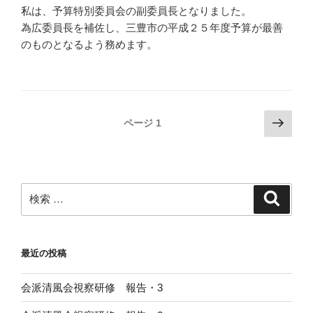
私は、予算特別委員会の副委員長となりました。
為広委員長を補佐し、三豊市の平成２５年度予算が最善
のものとなるよう務めます。
投
次
ページ
1
の
稿
ペ
ナ
ー
ビ
ジ
検
検
ゲ
索
索:
ー
シ
最近の投稿
ョ
ン
会派清風会視察研修 報告・3