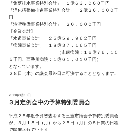
「集落排水事業特別会計」 １億６３，０００千円
「浄化槽整備推進事業特別会計」 ２億２６，０００千
円
「港湾整備事業特別会計」 ２０，０００千円
【企業会計】
「水道事業会計」 ２５億５９，９６２千円
「病院事業会計」 １８億３７，１６５千円
（永康病院：１６億７６，１５
５千円、西香川病院：１億６１，０１０千円）
となっています。
２８日（木）の議会最終日に可決することとなります。
投
2013年3月19日
稿
３月定例会中の予算特別委員会
日:
平成２５年度予算審査をする三豊市議会予算特別委員会
が、３月１８日（月）から２５日（月）の５日間の日程
で開催されています。