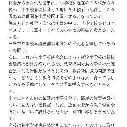
員会から出された答申は、小学校を現在の２５校から８
校へ、中学校を現状通り７町に各１校ずつ配置し、２０
園ある幼稚園を小学校区１園とするとなっている。
施政方針の教育・文化の項目の中に、「小学校をゼロベ
ースでつくり直す。すべての小学校の再編と考える」と
ある。
三豊市立学校再編整備基本方針の変更を意味しているの
かを問う。
次に、これから小学校統廃合によって新設小学校の新校
舎建築の設計が行われるが、教育機関である学校の統廃
合は単なる行財政改革としての、教育費削減の問題では
なく、どのような教育環境でどのような人に育って欲し
いのかを明確にして、そこに予算投入すべきだと考え
る。
すでにある市内の最新の小学校舎で、部屋の位置や窓が
ない（窓のない校長室）など、企画段階から教育理念や
方針に基づいて設計されたのか、疑問に感じる事例があ
る。
今後の新小学校舎建築計画にあたって、どのように取り