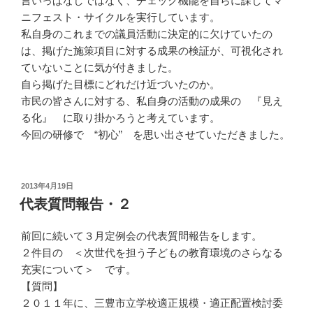
言いっぱなしではなく、チェック機能を自らに課してマ
ニフェスト・サイクルを実行しています。
私自身のこれまでの議員活動に決定的に欠けていたの
は、掲げた施策項目に対する成果の検証が、可視化され
ていないことに気が付きました。
自ら掲げた目標にどれだけ近づいたのか。
市民の皆さんに対する、私自身の活動の成果の 『見え
る化』 に取り掛かろうと考えています。
今回の研修で “初心” を思い出させていただきました。
投
2013年4月19日
稿
代表質問報告・２
日:
前回に続いて３月定例会の代表質問報告をします。
２件目の ＜次世代を担う子どもの教育環境のさらなる
充実について＞ です。
【質問】
２０１１年に、三豊市立学校適正規模・適正配置検討委