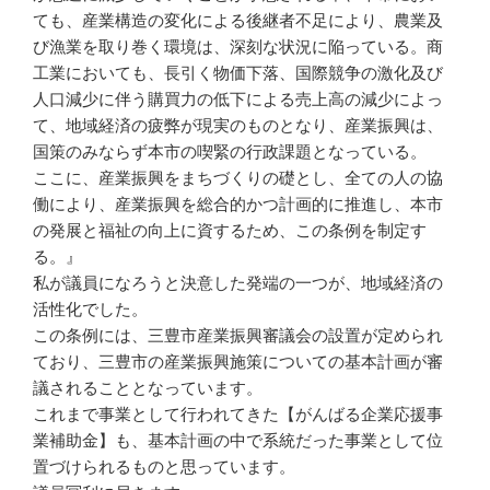
ても、産業構造の変化による後継者不足により、農業及
び漁業を取り巻く環境は、深刻な状況に陥っている。商
工業においても、長引く物価下落、国際競争の激化及び
人口減少に伴う購買力の低下による売上高の減少によっ
て、地域経済の疲弊が現実のものとなり、産業振興は、
国策のみならず本市の喫緊の行政課題となっている。
ここに、産業振興をまちづくりの礎とし、全ての人の協
働により、産業振興を総合的かつ計画的に推進し、本市
の発展と福祉の向上に資するため、この条例を制定す
る。』
私が議員になろうと決意した発端の一つが、地域経済の
活性化でした。
この条例には、三豊市産業振興審議会の設置が定められ
ており、三豊市の産業振興施策についての基本計画が審
議されることとなっています。
これまで事業として行われてきた【がんばる企業応援事
業補助金】も、基本計画の中で系統だった事業として位
置づけられるものと思っています。