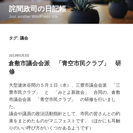
コ
詫間政司の日記帳
ン
Just another WordPress site
テ
ン
ツ
タグ: 議会
へ
ス
キ
投
2013年5月3日
ッ
稿
倉敷市議会会派 「青空市民クラブ」 研
日:
プ
修
大型連休谷間の５月１日（水）、三豊市議会会派 「三
豊市民クラブ」 と 「みとよ新政会」 合同の、倉敷
市議会会派 「青空市民クラブ」 の研修を行いまし
た。
議会や議員の政治活動指針として、市民の皆さんとの約
束をまとめたものがマニフェストです。（ほかにも耳触
りのいい呼び方がいくつかあるようです）