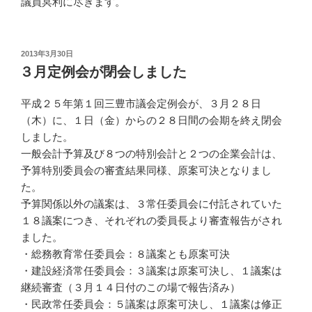
議員冥利に尽きます。
投
2013年3月30日
稿
３月定例会が閉会しました
日:
平成２５年第１回三豊市議会定例会が、３月２８日
（木）に、１日（金）からの２８日間の会期を終え閉会
しました。
一般会計予算及び８つの特別会計と２つの企業会計は、
予算特別委員会の審査結果同様、原案可決となりまし
た。
予算関係以外の議案は、３常任委員会に付託されていた
１８議案につき、それぞれの委員長より審査報告がされ
ました。
・総務教育常任委員会：８議案とも原案可決
・建設経済常任委員会：３議案は原案可決し、１議案は
継続審査（３月１４日付のこの場で報告済み）
・民政常任委員会：５議案は原案可決し、１議案は修正