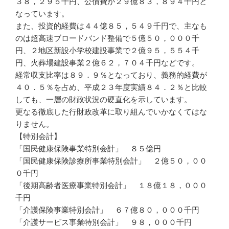
３８，２９５千円、公債費が２９億８３，８９４千円と
なっています。
また、投資的経費は４４億８５，５４９千円で、主なも
のは超高速ブロードバンド整備で５億５０，０００千
円、２地区新設小学校建設事業で２億９５，５５４千
円、火葬場建設事業２億６２，７０４千円などです。
経常収支比率は８９．９％となっており、義務的経費が
４０．５％を占め、平成２３年度実績８４．２％と比較
しても、一層の財政状況の硬直化を示しています。
更なる徹底した行財政改革に取り組んでいかなくてはな
りません。
【特別会計】
「国民健康保険事業特別会計」 ８５億円
「国民健康保険診療所事業特別会計」 ２億５０，００
０千円
「後期高齢者医療事業特別会計」 １８億１８，０００
千円
「介護保険事業特別会計」 ６７億８０，０００千円
「介護サービス事業特別会計」 ９８，０００千円