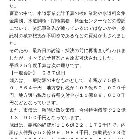
た。
審査の中で、水道事業会計予算の検針業務や水道料金集
金業務、水道開栓・閉栓業務、料金センターなどの委託
について、委託事業先が偏っているのではないかや、委
託料の積算根拠が不明瞭であるなどの質疑が出されまし
た。
そのため、最終日の討論・採決の前に再審査が行われま
したが、すべての予算案とも原案可決されました。
平成２５年度予算は次の通りです。
【一般会計】 ２８７億円
歳入は、一般財源の主なものとして、市税が７５億１
０，５６４千円、地方交付税が１０６億５０，０００千
円、地方譲与税及び各種交付金が１１億８８，０００千
円などとなっています。
また、市債は、臨時財政対策債、合併特例債等で２２億
１３，９００千円となっています。
歳出は、義務的経費が１１６億２２，１７２千円で、内
訳は人件費が５２億９９，９８３千円、扶助費が３３億