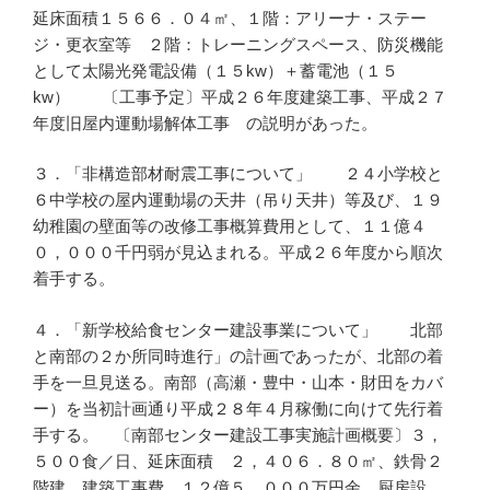
延床面積１５６６．０４㎡、１階：アリーナ・ステー
ジ・更衣室等 ２階：トレーニングスペース、防災機能
として太陽光発電設備（１５kw）＋蓄電池（１５
kw） 〔工事予定〕平成２６年度建築工事、平成２７
年度旧屋内運動場解体工事 の説明があった。
３．「非構造部材耐震工事について」 ２４小学校と
６中学校の屋内運動場の天井（吊り天井）等及び、１９
幼稚園の壁面等の改修工事概算費用として、１１億４
０，０００千円弱が見込まれる。平成２６年度から順次
着手する。
４．「新学校給食センター建設事業について」 北部
と南部の２か所同時進行」の計画であったが、北部の着
手を一旦見送る。南部（高瀬・豊中・山本・財田をカバ
ー）を当初計画通り平成２８年４月稼働に向けて先行着
手する。 〔南部センター建設工事実施計画概要〕３，
５００食／日、延床面積 ２，４０６．８０㎡、鉄骨２
階建、建築工事費 １２億５，０００万円余、厨房設