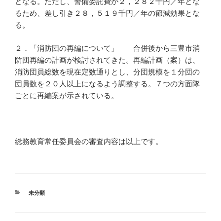
となる。ただし、警備委託費が２，２８２千円／年とな
るため、差し引き２８，５１９千円／年の節減効果とな
る。
２．「消防団の再編について」 合併後から三豊市消
防団再編の計画が検討されてきた。再編計画（案）は、
消防団員総数を現在定数通りとし、分団規模を１分団の
団員数を２０人以上になるよう調整する。７つの方面隊
ごとに再編案が示されている。
総務教育常任委員会の審査内容は以上です。
カ
未分類
テ
ゴ
リ