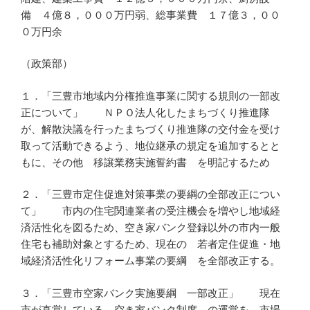
備 ４億８，０００万円弱、総事業費 １７億３，００
０万円余
（政策部）
１．「三豊市地域内分権推進事業に関する規則の一部改
正について」 ＮＰＯ法人化したまちづくり推進隊
が、解散決議を行ったまちづくり推進隊の交付金を受け
取って活動できるよう、地位継承の規定を追加するとと
もに、その他 移譲業務実施誓約書 を明記するため
２．「三豊市定住促進対策事業の要綱の全部改正につい
て」 市内の住宅関連業者の受注機会を増やし地域経
済活性化を図るため、空き家バンク登録以外の市内一般
住宅も補助対象とするため、現在の 若者定住促進・地
域経済活性化リフォーム事業の要綱 を全部改正する。
３．「三豊市空家バンク実施要綱 一部改正」 現在
市が直営している 空き家バンク制度 の運営を、市場