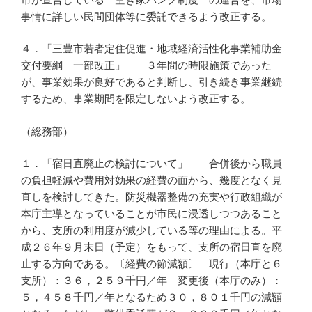
事情に詳しい民間団体等に委託できるよう改正する。
４．「三豊市若者定住促進・地域経済活性化事業補助金
交付要綱 一部改正」 ３年間の時限施策であった
が、事業効果が良好であると判断し、引き続き事業継続
するため、事業期間を限定しないよう改正する。
（総務部）
１．「宿日直廃止の検討について」 合併後から職員
の負担軽減や費用対効果の経費の面から、幾度となく見
直しを検討してきた。防災機器整備の充実や行政組織が
本庁主導となっていることが市民に浸透しつつあること
から、支所の利用度が減少している等の理由による。平
成２６年９月末日（予定）をもって、支所の宿日直を廃
止する方向である。〔経費の節減額〕 現行（本庁と６
支所）：３６，２５９千円／年 変更後（本庁のみ）：
５，４５８千円／年となるため３０，８０１千円の減額