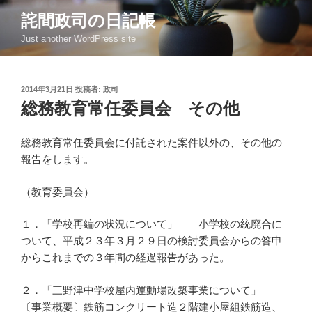
コ
詫間政司の日記帳
ン
Just another WordPress site
テ
ン
ツ
投
2014年3月21日
投稿者:
政司
へ
稿
総務教育常任委員会 その他
ス
日:
キ
ッ
総務教育常任委員会に付託された案件以外の、その他の
プ
報告をします。
（教育委員会）
１．「学校再編の状況について」 小学校の統廃合に
ついて、平成２３年３月２９日の検討委員会からの答申
からこれまでの３年間の経過報告があった。
２．「三野津中学校屋内運動場改築事業について」
〔事業概要〕鉄筋コンクリート造２階建小屋組鉄筋造、