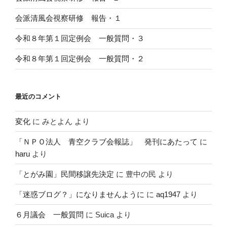
会派清風会視察研修 報告・１
令和８年第１回定例会 一般質問・３
令和８年第１回定例会 一般質問・２
最近のコメント
変化
に
みとよん
より
「ＮＰＯ法人 青空クラブ会報誌」 発刊にあたって
に
haru
より
「とがみ園」民間移譲先決定
に
豊中の民
より
「迷惑ブログ？」になりませんように
に
aq1947
より
６月議会 一般質問
に
Suica
より