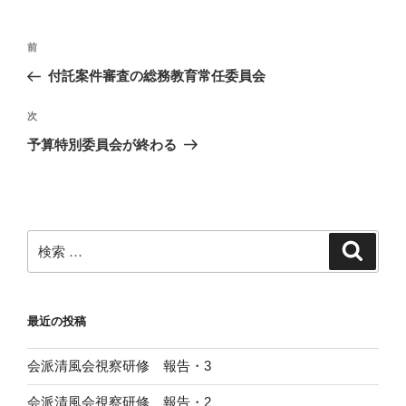
ー
投
過
前
稿
去
付託案件審査の総務教育常任委員会
ナ
の
ビ
投
次
次
稿
ゲ
の
予算特別委員会が終わる
投
ー
稿
シ
ョ
ン
検
検
索
索:
最近の投稿
会派清風会視察研修 報告・3
会派清風会視察研修 報告・2