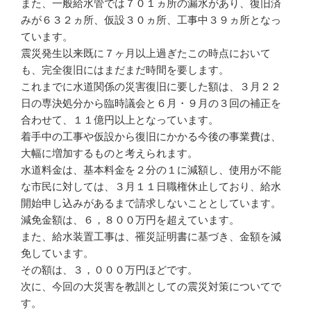
また、一般給水管では７０１ヵ所の漏水があり、復旧済
みが６３２ヵ所、仮設３０ヵ所、工事中３９ヵ所となっ
ています。
震災発生以来既に７ヶ月以上過ぎたこの時点において
も、完全復旧にはまだまだ時間を要します。
これまでに水道関係の災害復旧に要した額は、３月２２
日の専決処分から臨時議会と６月・９月の３回の補正を
合わせて、１１億円以上となっています。
着手中の工事や仮設から復旧にかかる今後の事業費は、
大幅に増加するものと考えられます。
水道料金は、基本料金を２分の１に減額し、使用が不能
な市民に対しては、３月１１日職権休止しており、給水
開始申し込みがあるまで請求しないこととしています。
減免金額は、６，８００万円を超えています。
また、給水装置工事は、罹災証明書に基づき、金額を減
免しています。
その額は、３，０００万円ほどです。
次に、今回の大災害を教訓としての震災対策についてで
す。