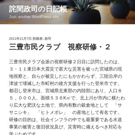
コ
詫間政司の日記帳
ン
Just another WordPress site
テ
ン
ツ
投
2011年11月7日
投稿者:
政司
へ
稿
三豊市民クラブ 視察研修・２
ス
日:
キ
ッ
三豊市民クラブ会派の視察研修２日目に訪問したのは、
プ
３・１１東日本大震災で甚大な災害を被った宮城県の現
地視察と、自らが被災したにもかかわらず、三陸沿岸の
津波で壊滅した市町村の後方支援を行った登米市です。
都召し登米市は、宮城県北東部の内陸部にあり、人口８
５，０００人、面積５３６K㎡で、北上川が市内に横たわ
り広大な肥沃な土地で、県内有数の穀倉地として 「サ
サニシキ」 「ヒトメボレ」 の産地として有名です。
研修の目的は、社会インフラの中でも最重要である水道
事業の被害と復旧状況及び、災害時に備えるべき対応を
学ぶためです。