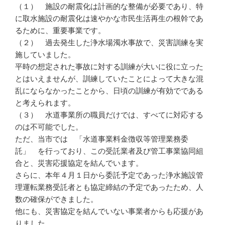
（１） 施設の耐震化は計画的な整備が必要であり、特
に取水施設の耐震化は速やかな市民生活再生の根幹であ
るために、重要事業です。
（２） 過去発生した浄水場濁水事故で、災害訓練を実
施していました。
平時の想定された事故に対する訓練が大いに役に立った
とはいえませんが、訓練していたことによって大きな混
乱にならなかったことから、日頃の訓練が有効でである
と考えられます。
（３） 水道事業所の職員だけでは、すべてに対応する
のは不可能でした。
ただ、当市では 「水道事業料金徴収等管理業務委
託」 を行っており、この受託業者及び管工事業協同組
合と、災害応援協定を結んでいます。
さらに、本年４月１日から委託予定であった浄水施設管
理運転業務受託者とも協定締結の予定であったため、人
数の確保ができました。
他にも、災害協定を結んでいない事業者からも応援があ
りました。