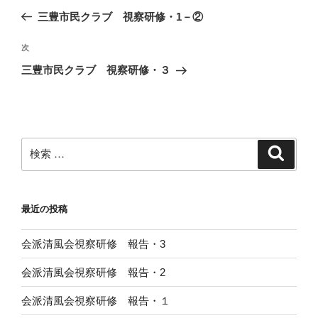
稿
去
三豊市民クラブ 視察研修・1－②
ナ
の
ビ
投
次
次
稿
ゲ
の
三豊市民クラブ 視察研修・３
投
ー
稿
シ
ョ
ン
検
検
索
索:
最近の投稿
会派清風会視察研修 報告・3
会派清風会視察研修 報告・2
会派清風会視察研修 報告・１