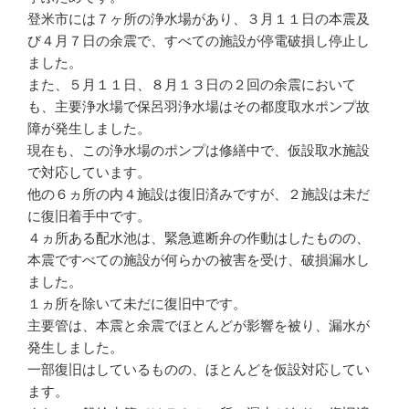
登米市には７ヶ所の浄水場があり、３月１１日の本震及
び４月７日の余震で、すべての施設が停電破損し停止し
ました。
また、５月１１日、８月１３日の２回の余震において
も、主要浄水場で保呂羽浄水場はその都度取水ポンプ故
障が発生しました。
現在も、この浄水場のポンプは修繕中で、仮設取水施設
で対応しています。
他の６ヵ所の内４施設は復旧済みですが、２施設は未だ
に復旧着手中です。
４ヵ所ある配水池は、緊急遮断弁の作動はしたものの、
本震ですべての施設が何らかの被害を受け、破損漏水し
ました。
１ヵ所を除いて未だに復旧中です。
主要管は、本震と余震でほとんどが影響を被り、漏水が
発生しました。
一部復旧はしているものの、ほとんどを仮設対応してい
ます。