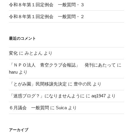
令和８年第１回定例会 一般質問・３
令和８年第１回定例会 一般質問・２
最近のコメント
変化
に
みとよん
より
「ＮＰＯ法人 青空クラブ会報誌」 発刊にあたって
に
haru
より
「とがみ園」民間移譲先決定
に
豊中の民
より
「迷惑ブログ？」になりませんように
に
aq1947
より
６月議会 一般質問
に
Suica
より
アーカイブ