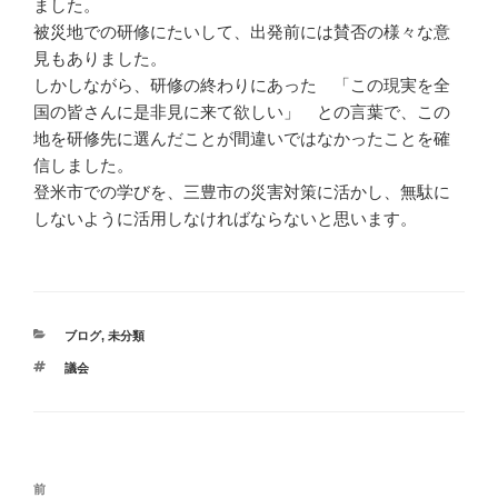
ました。
被災地での研修にたいして、出発前には賛否の様々な意
見もありました。
しかしながら、研修の終わりにあった 「この現実を全
国の皆さんに是非見に来て欲しい」 との言葉で、この
地を研修先に選んだことが間違いではなかったことを確
信しました。
登米市での学びを、三豊市の災害対策に活かし、無駄に
しないように活用しなければならないと思います。
カ
ブログ
,
未分類
テ
タ
議会
ゴ
グ
リ
ー
投
過
前