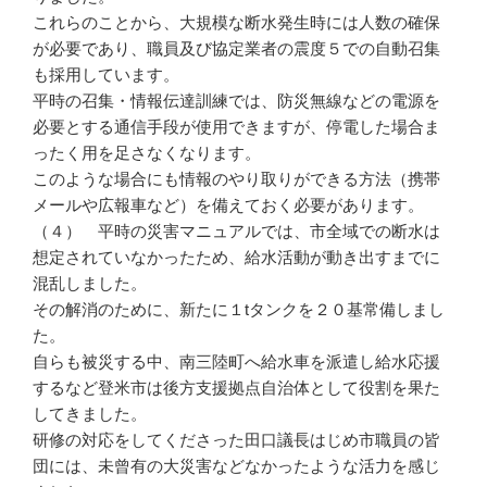
これらのことから、大規模な断水発生時には人数の確保
が必要であり、職員及び協定業者の震度５での自動召集
も採用しています。
平時の召集・情報伝達訓練では、防災無線などの電源を
必要とする通信手段が使用できますが、停電した場合ま
ったく用を足さなくなります。
このような場合にも情報のやり取りができる方法（携帯
メールや広報車など）を備えておく必要があります。
（４） 平時の災害マニュアルでは、市全域での断水は
想定されていなかったため、給水活動が動き出すまでに
混乱しました。
その解消のために、新たに１tタンクを２０基常備しまし
た。
自らも被災する中、南三陸町へ給水車を派遣し給水応援
するなど登米市は後方支援拠点自治体として役割を果た
してきました。
研修の対応をしてくださった田口議長はじめ市職員の皆
団には、未曾有の大災害などなかったような活力を感じ