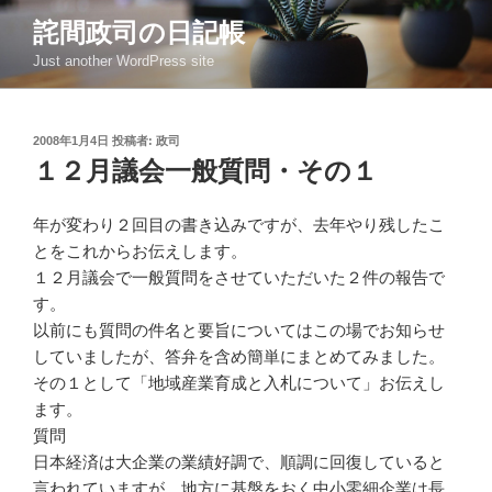
コ
詫間政司の日記帳
ン
Just another WordPress site
テ
ン
ツ
投
2008年1月4日
投稿者:
政司
へ
稿
１２月議会一般質問・その１
ス
日:
キ
ッ
年が変わり２回目の書き込みですが、去年やり残したこ
プ
とをこれからお伝えします。
１２月議会で一般質問をさせていただいた２件の報告で
す。
以前にも質問の件名と要旨についてはこの場でお知らせ
していましたが、答弁を含め簡単にまとめてみました。
その１として「地域産業育成と入札について」お伝えし
ます。
質問
日本経済は大企業の業績好調で、順調に回復していると
言われていますが、地方に基盤をおく中小零細企業は長