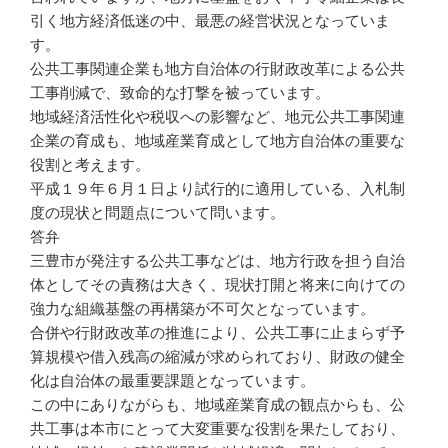
引く地方経済低迷の中、最悪の経営状況となっていま
す。
公共工事関連企業も地方自治体の行財政改革による公共
工事削減で、致命的な打撃を被っています。
地域経済活性化や税収への影響など、地元公共工事関連
企業の育成も、地域産業育成として地方自治体の重要な
役割と考えます。
平成１９年６月１日より試行的に適用している、入札制
度の現状と問題点について問います。
答弁
三豊市が発注する公共工事などは、地方行政を担う自治
体としてその責務は大きく、現状打開と将来に向けての
強力な組織基盤の再構築が不可欠となっています。
合併や行財政改革の推進により、公共工事に止まらず予
算規模や借入残高の縮減が求められており、財政の健全
化は自治体の最重要課題となっています。
この中にありながらも、地域産業育成の観点からも、公
共工事は本市にとって大変重要な役割を果たしており、