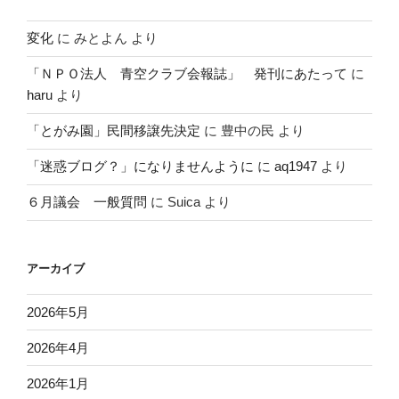
変化
に
みとよん
より
「ＮＰＯ法人 青空クラブ会報誌」 発刊にあたって
に
haru
より
「とがみ園」民間移譲先決定
に
豊中の民
より
「迷惑ブログ？」になりませんように
に
aq1947
より
６月議会 一般質問
に
Suica
より
アーカイブ
2026年5月
2026年4月
2026年1月