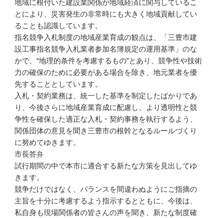
地域に根付いた建設業関係が地域経済に関与しているこ
とにより、災害発生の非常時にも大きく地域貢献してい
ることも認識しています。
指名競争入札制度の地域産業育成の観点は、「三豊市建
設工事指名競争入札業者参加名簿規定の運用基準」のな
かで、“地理的条件を考慮するもの”とあり、競争性や技術
力の確保のために必要がある場合を除き、地元業者を優
先することとしています。
入札・契約業務は、統一した基準を制定したばかりであ
り、今後さらに地域産業育成に配慮し、より透明性と競
争性を確保した適正な入札・契約事務を執行するよう、
関係団体の意見を聞き三豊市の根幹となるルールづくり
に努めてゆきます。
市長答弁
試行期間の中で本市に適合する新たな方策を見出してゆ
きます。
競争だけではなく、バランスを間違わぬようにご指摘の
主旨を十分に考慮するよう指示するとともに、今後は、
私自身も現場関係者の皆さんの声を聞き、新たな制度確