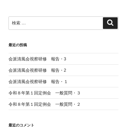
稿
シ
ョ
ン
検
検
索
索:
最近の投稿
会派清風会視察研修 報告・3
会派清風会視察研修 報告・2
会派清風会視察研修 報告・１
令和８年第１回定例会 一般質問・３
令和８年第１回定例会 一般質問・２
最近のコメント