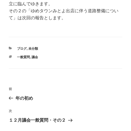
立に臨んでゆきます。
その２の「ゆめタウンみとよ出店に伴う道路整備につい
て」は次回の報告とします。
カ
ブログ
,
未分類
テ
タ
一般質問
,
議会
ゴ
グ
リ
ー
投
過
前
稿
去
年の初め
ナ
の
ビ
投
次
次
稿
ゲ
の
１２月議会一般質問・その２
投
ー