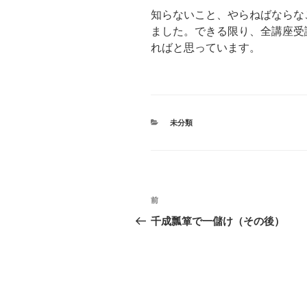
知らないこと、やらねばならな
ました。できる限り、全講座受
ればと思っています。
カ
未分類
テ
ゴ
リ
ー
投
前
過
稿
去
千成瓢箪で一儲け（その後）
の
ナ
投
ビ
稿
ゲ