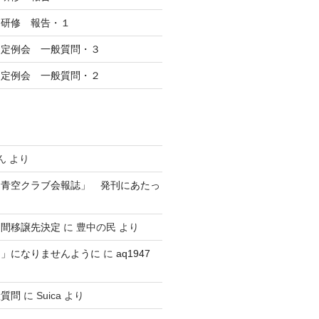
察研修 報告・１
回定例会 一般質問・３
回定例会 一般質問・２
ん
より
 青空クラブ会報誌」 発刊にあたっ
民間移譲先決定
に
豊中の民
より
？」になりませんように
に
aq1947
般質問
に
Suica
より