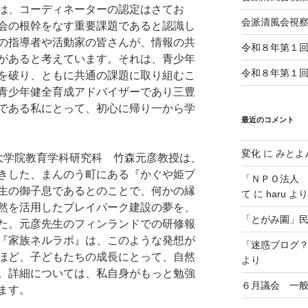
は、コーディネーターの認定はさてお
会派清風会視
会の根幹をなす重要課題であると認識し
の指導者や活動家の皆さんが、情報の共
令和８年第１
があると考えています。それは、青少年
令和８年第１
を破り、ともに共通の課題に取り組むこ
青少年健全育成アドバイザーであり三豊
である私にとって、初心に帰り一から学
最近のコメント
変化
に
みとよ
大学院教育学科研究科 竹森元彦教授は、
きした、まんのう町にある『かぐや姫プ
「ＮＰＯ法人
生の御子息であるとのことで、何かの縁
て
に
haru
より
然を活用したプレイパーク建設の夢を、
「とがみ園」
た。元彦先生のフィンランドでの研修報
『家族ネルラボ』は、このような発想が
「迷惑ブログ
ほど、子どもたちの成長にとって、自然
より
。詳細については、私自身がもっと勉強
６月議会 一
ます。