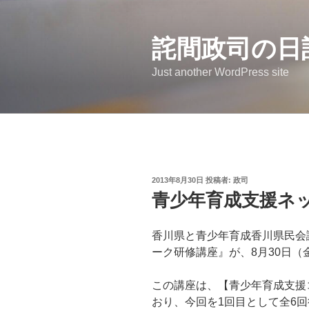
コ
ン
詫間政司の日
テ
ン
Just another WordPress site
ツ
へ
ス
キ
ッ
プ
投
2013年8月30日
投稿者:
政司
稿
青少年育成支援ネ
日:
香川県と青少年育成香川県民会
ーク研修講座』が、8月30日
この講座は、【青少年育成支援
おり、今回を1回目として全6