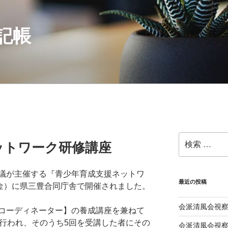
記帳
検
ットワーク研修講座
索:
議が主催する『青少年育成支援ネットワ
最近の投稿
（金）に県三豊合同庁舎で開催されました。
会派清風会視察
コーディネーター】の養成講座を兼ねて
回行われ、そのうち5回を受講した者にその
会派清風会視察