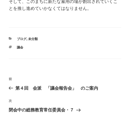
そして、このまちに新たな雇用の場が創出されていくこ
とを推し進めていかなくてはなりません。
カ
ブログ
,
未分類
テ
タ
議会
ゴ
グ
リ
ー
投
過
前
稿
去
第４回 会派 「議会報告会」 のご案内
ナ
の
ビ
投
次
次
稿
ゲ
の
閉会中の総務教育常任委員会・７
投
ー
稿
シ