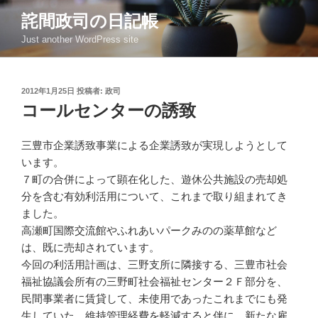
コ
詫間政司の日記帳
ン
Just another WordPress site
テ
ン
ツ
投
2012年1月25日
投稿者:
政司
へ
稿
コールセンターの誘致
ス
日:
キ
ッ
三豊市企業誘致事業による企業誘致が実現しようとして
プ
います。
７町の合併によって顕在化した、遊休公共施設の売却処
分を含む有効利活用について、これまで取り組まれてき
ました。
高瀬町国際交流館やふれあいパークみのの薬草館など
は、既に売却されています。
今回の利活用計画は、三野支所に隣接する、三豊市社会
福祉協議会所有の三野町社会福祉センター２Ｆ部分を、
民間事業者に賃貸して、未使用であったこれまでにも発
生していた、維持管理経費を軽減すると伴に、新たな雇