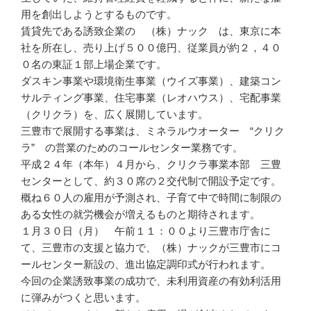
用を創出しようとするものです。
賃貸先である誘致企業の （株）ナック は、東京に本
社を所在し、売り上げ５００億円、従業員が約２，４０
０名の東証１部上場企業です。
ダスキン事業や環境衛生事業（ウイズ事業）、建築コン
サルティング事業、住宅事業（レオハウス）、宅配事業
（クリクラ）を、広く展開しています。
三豊市で展開する事業は、ミネラルウオーター “クリク
ラ” の営業のためのコールセンター業務です。
平成２４年（本年）４月から、クリクラ事業本部 三豊
センターとして、約３０席の２交代制で開設予定です。
概ね６０人の雇用が予測され、子育て中で時間に制限の
ある女性の就労機会が増えるものと期待されます。
１月３０日（月） 午前１１：００より三豊市庁舎に
て、三豊市の支援と協力で、（株）ナックが三豊市にコ
ールセンター新設の、進出協定調印式が行われます。
今回の企業誘致事業の成功で、未利用資産の有効利活用
に弾みがつくと思います。