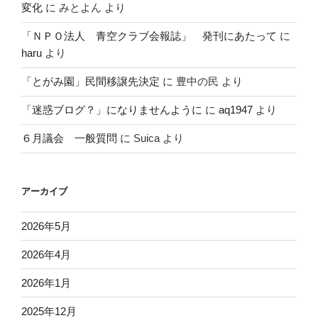
変化
に
みとよん
より
「ＮＰＯ法人 青空クラブ会報誌」 発刊にあたって
に
haru
より
「とがみ園」民間移譲先決定
に
豊中の民
より
「迷惑ブログ？」になりませんように
に
aq1947
より
６月議会 一般質問
に
Suica
より
アーカイブ
2026年5月
2026年4月
2026年1月
2025年12月