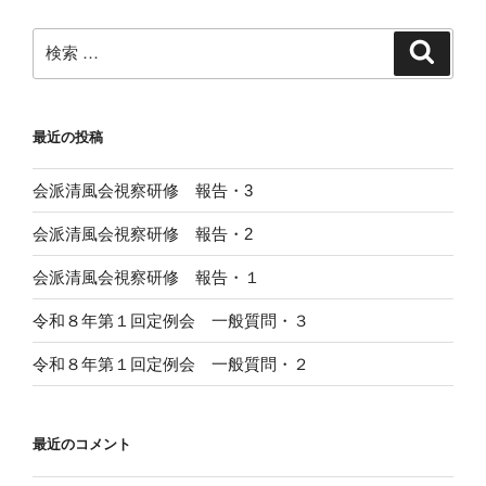
ョ
ン
検
検
索
索:
最近の投稿
会派清風会視察研修 報告・3
会派清風会視察研修 報告・2
会派清風会視察研修 報告・１
令和８年第１回定例会 一般質問・３
令和８年第１回定例会 一般質問・２
最近のコメント