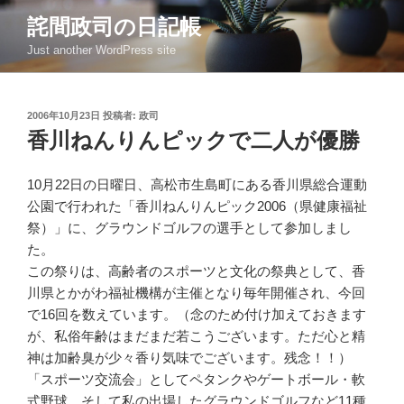
コ
詫間政司の日記帳
ン
Just another WordPress site
テ
ン
ツ
投
2006年10月23日
投稿者:
政司
へ
稿
香川ねんりんピックで二人が優勝
ス
日:
キ
ッ
10月22日の日曜日、高松市生島町にある香川県総合運動
プ
公園で行われた「香川ねんりんピック2006（県健康福祉
祭）」に、グラウンドゴルフの選手として参加しまし
た。
この祭りは、高齢者のスポーツと文化の祭典として、香
川県とかがわ福祉機構が主催となり毎年開催され、今回
で16回を数えています。（念のため付け加えておきます
が、私俗年齢はまだまだ若こうございます。ただ心と精
神は加齢臭が少々香り気味でございます。残念！！）
「スポーツ交流会」としてペタンクやゲートボール・軟
式野球、そして私の出場したグラウンドゴルフなど11種