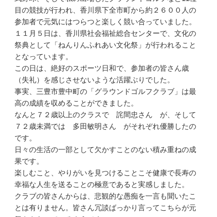
目の競技が行われ、香川県下全市町から約２６００人の
参加者で元気にはつらつと楽しく競い合っていました。
１１月５日は、香川県社会福祉総合センターで、文化の
祭典として「ねんりんふれあい文化祭」が行われること
となっています。
この日は、絶好のスポーツ日和で、参加者の皆さん歳
（失礼）を感じさせないような活躍ぶりでした。
事実、三豊市豊中町の「グラウンドゴルフクラブ」は最
高の成績を収めることができました。
なんと７２歳以上のクラスで 詫間忠さん が、そして
７２歳未満では 多田敏明さん がそれぞれ優勝したの
です。
日々の生活の一部として欠かすことのない積み重ねの成
果です。
楽しむこと、やりがいを見つけることこそ健康で長寿の
幸福な人生を送ることの極意であると実感しました。
クラブの皆さんからは、悲観的な愚痴を一言も聞いたこ
とは有りません。皆さん冗談ばっかり言ってこちらが元