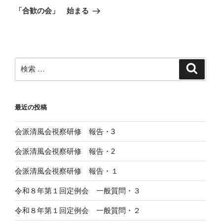
稿
ゲ
の
「合歓の会」 始まる
投
ー
稿
シ
ョ
ン
検
検
索
索:
最近の投稿
会派清風会視察研修 報告・3
会派清風会視察研修 報告・2
会派清風会視察研修 報告・１
令和８年第１回定例会 一般質問・３
令和８年第１回定例会 一般質問・２