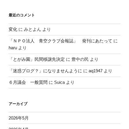
最近のコメント
変化
に
みとよん
より
「ＮＰＯ法人 青空クラブ会報誌」 発刊にあたって
に
haru
より
「とがみ園」民間移譲先決定
に
豊中の民
より
「迷惑ブログ？」になりませんように
に
aq1947
より
６月議会 一般質問
に
Suica
より
アーカイブ
2026年5月