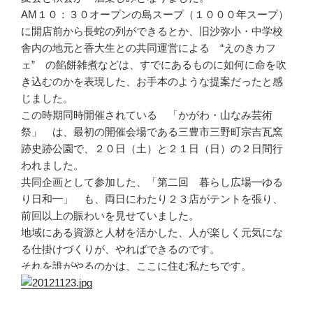
AM１０：３０オープンの島スープ（１０００年スープ）
に開店前から長蛇の列ができるとか、旧沙弥小・中学校
舎内の地元と香大生との共同運営による “えのきカフ
ェ” の餡餅雑煮などは、すでにあるものに如何に命を吹
き込むのかを表現した、お手本のような提案だったと感
じました。
この時期同時開催されている 「かがわ・山なみ芸術
祭」 は、最初の開催会場である三豊市三野町宗吉瓦窯
跡史跡公園で、２０日（土）と２１日（日）の２日間行
われました。
共同企画として参加した、「第二回 暮らし広場━ゆる
り日和━」 も、両日にわたり２３店がテントを張り、
前回以上の賑わいを見せていました。
地域にある資源と人材を活かした、人が楽しく元気にな
る仕掛けづくりが、やればできるのです。
それを誰がやるのかは、ここに住む私たちです。