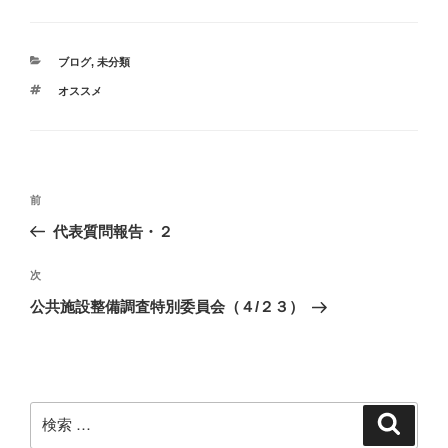
カ
ブログ
,
未分類
テ
タ
オススメ
ゴ
グ
リ
ー
投
過
前
稿
去
代表質問報告・２
ナ
の
ビ
投
次
次
稿
ゲ
の
公共施設整備調査特別委員会（４/２３）
投
ー
稿
シ
ョ
ン
検
検
索
索: