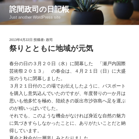
コ
詫間政司の日記帳
ン
Just another WordPress site
テ
ン
ツ
投
2013年4月22日
投稿者:
政司
へ
稿
祭りとともに地域が元気
ス
日:
キ
ッ
春分の日の３月２０日（水）に開幕した 「瀬戸内国際
プ
芸術祭２０１３」 の春会は、４月２１日（日）に大盛
況のうちに閉幕しました。
３月２１日付のこの場でお伝えしたように、パスポート
を購入し意気込んでいたのですが、年度替りの一か月は
思いも他多忙を極め、陸続きの坂出市沙弥島へ足を運ぶ
のが精いっぱいでした。
それでも、このような機会がなければ身近な自然の魅力
に気づきすらしなかったことに、ありがたいことだと納
得しています。
夏会と秋会が一層楽しみとなりました。