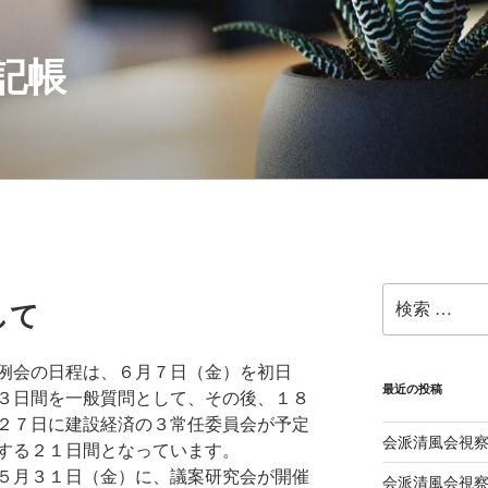
記帳
検
して
索:
例会の日程は、６月７日（金）を初日
最近の投稿
３日間を一般質問として、その後、１８
２７日に建設経済の３常任委員会が予定
会派清風会視察
する２１日間となっています。
５月３１日（金）に、議案研究会が開催
会派清風会視察