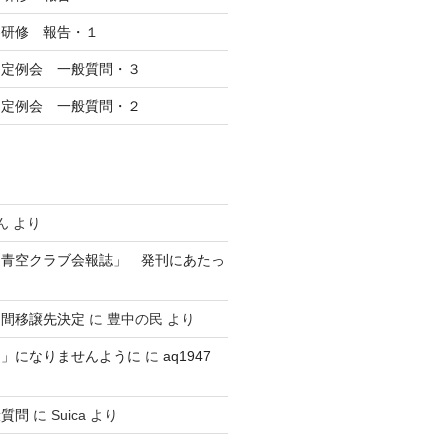
察研修 報告・１
回定例会 一般質問・３
回定例会 一般質問・２
ん
より
 青空クラブ会報誌」 発刊にあたっ
民間移譲先決定
に
豊中の民
より
？」になりませんように
に
aq1947
般質問
に
Suica
より