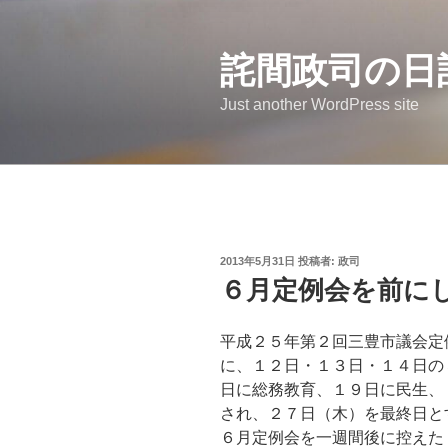
コ
ン
詫間政司の日
テ
ン
Just another WordPress site
ツ
へ
ス
キ
ッ
プ
投
2013年5月31日
投稿者:
政司
稿
６月定例会を前に
日:
平成２５年第２回三豊市議会定
に、１２日・１３日・１４日の
日に総務教育、１９日に民生、
され、２７日（木）を最終日と
６月定例会を一週間後に控えた