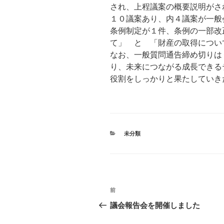
され、上程議案の概要説明がさ
１０議案あり、内４議案が一般
条例制定が１件、条例の一部改
て」 と 「財産の取得につい
なお、一般質問通告締め切りは
り、未来につながる成長できる
役割をしっかりと果たしていき
カ
未分類
テ
ゴ
リ
ー
投
前
過
稿
去
議会報告会を開催しました
の
ナ