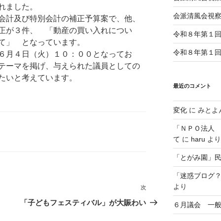
れました。
会派清風会視
会計及び特別会計の補正予算案で、他、
正が３件、 「動産の買い入れについ
令和８年第１
て」 となっています。
令和８年第１
６月４日（火）１０：００となってお
テーマを掲げ、与えられた議員としての
たいと考えています。
最近のコメント
変化
に
みとよ
「ＮＰＯ法人
て
に
haru
より
「とがみ園」
「迷惑ブログ
より
次
次
の
「子どもフェスティバル」が大賑わい
６月議会 一
投