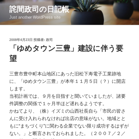
コ
詫間政司の日記帳
ン
Just another WordPress site
テ
ン
ツ
投
2008年4月23日
投稿者:
政司
へ
稿
「ゆめタウン三豊」建設に伴う要
ス
日:
キ
望
ッ
プ
三豊市豊中町本山地区にあった旧松下寿電子工業跡地
に、「ゆめタウン三豊」が本年１１月５日（？）に開店
します。
当初計画では、９月を目指すと聞いていましたが、諸要
件調整の関係で１ヶ月半ほど遅れるようです。
かねてより、（株）イズミの山西社長自ら「市民の皆さ
んに受け入れられなければ出店の意味がない。地域とと
もに“まちづくり”に関わる企業でない限り成功するはずが
ない。」と断言されておられました。（２００７／２／