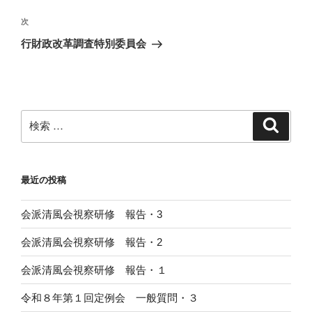
ナ
の
ビ
投
次
次
稿
ゲ
の
行財政改革調査特別委員会
投
ー
稿
シ
ョ
ン
検
検
索
索:
最近の投稿
会派清風会視察研修 報告・3
会派清風会視察研修 報告・2
会派清風会視察研修 報告・１
令和８年第１回定例会 一般質問・３