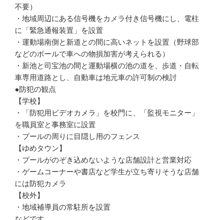
不要）
・地域周辺にある信号機をカメラ付き信号機にし、電柱
に「緊急通報装置」を設置
・運動場南側と新道との間に高いネットを設置（野球部
などのボールで車への物損加害が考えられる）
・新池と司宝池の間と運動場横の池の道を、歩道・自転
車専用道路とし、自動車は地元車の許可制の検討
●防犯の観点
【学校】
・「防犯用ビデオカメラ」を校門に、「監視モニター」
を職員室と事務室に設置
・プールの周りに目隠し用のフェンス
【ゆめタウン】
・プールがのぞき込めないような店舗設計と営業対応
・ゲームコーナーや書店など学生が立ち寄りそうな店舗
には防犯カメラ
【校外】
・地域補導員の常駐所を設置
などです。