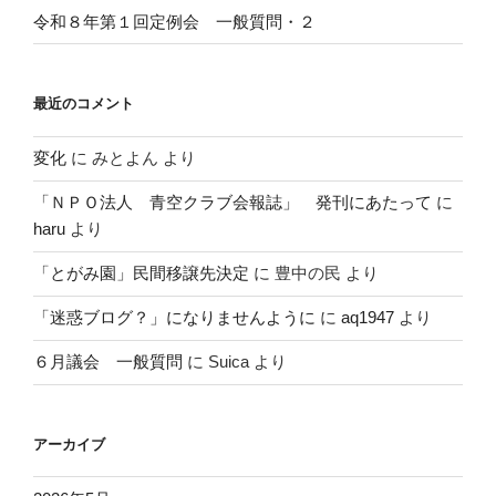
令和８年第１回定例会 一般質問・２
最近のコメント
変化
に
みとよん
より
「ＮＰＯ法人 青空クラブ会報誌」 発刊にあたって
に
haru
より
「とがみ園」民間移譲先決定
に
豊中の民
より
「迷惑ブログ？」になりませんように
に
aq1947
より
６月議会 一般質問
に
Suica
より
アーカイブ