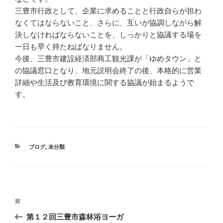
三豊市行政として、企業に求めることと行政自らが担わ
なくてはならないこと、さらに、互いが協調しながら解
決しなければならないことを、しっかりと協議する場を
一日も早く持たねばなりません。
今後、三豊市建設経済部商工観光課が「ゆめタウン」と
の協議窓口となり、地元説明会終了の後、本格的に営業
詳細や生活及び教育環境に関する協議が始まるようで
す。
カ
ブログ
,
未分類
テ
ゴ
リ
ー
投
過
前
稿
去
第１２回三豊市森林浴ヨーガ