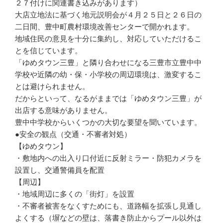
２７付けに関連書き込みがあります）
大店立地法に基づく地元説明会が４月２５日と２６日の
二日間、豊中町農村環境改善センターで開かれます。
地域住民の意見を十分に集約し、対応していただけるこ
とを信じています。
「ゆめタウン三豊」と隣り合わせになる三豊市立豊中中
学校や近隣の幼・保・小学校の周辺環境は、激変するこ
とは避けられません。
だからといって、なるがままでは「ゆめタウン三豊」が
出店する意味がありません。
豊中中学校からいくつかの大切な要望を聞いています。
●安全の観点（交通・不審者対処）
【ゆめタウン】
・敷地内への出入り口付近に反射ミラー・防犯カメラを
設置し、交通警備員を配置
【周辺】
・地域周辺に多くの「街灯」を設置
・不審者被害をなくすためにも、道路幅を拡張し見通し
よくする（塀などの壁は、落書き防止からプール以外は