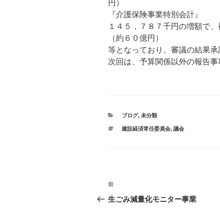
円）
『介護保険事業特別会計』
１４５，７８７千円の増額で、
（約６０億円）
等となっており、審議の結果承
次回は、予算関係以外の報告事
カ
ブログ
,
未分類
テ
タ
建設経済常任委員会
,
議会
ゴ
グ
リ
ー
投
前
過
稿
去
生ごみ減量化モニター事業
の
ナ