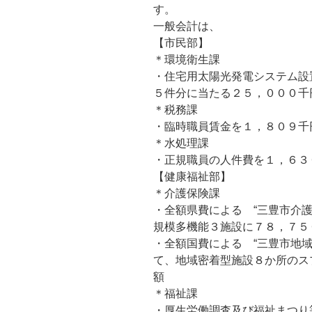
す。
一般会計は、
【市民部】
＊環境衛生課
・住宅用太陽光発電システム設
５件分に当たる２５，０００千
＊税務課
・臨時職員賃金を１，８０９千
＊水処理課
・正規職員の人件費を１，６３
【健康福祉部】
＊介護保険課
・全額県費による “三豊市介
規模多機能３施設に７８，７５
・全額国費による “三豊市地
て、地域密着型施設８か所のス
額
＊福祉課
・厚生労働調査及び福祉まつり