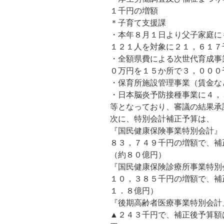
１千円の増額
＊子育て支援課
・本年８月１日より父子家庭に
１２１人を対象に２１，６１７
・全額県費による次世代育成事
０万円を１５か所で３，０００
・保育所施設管理事業（賃金な
・日本脳炎予防接種事業に４，
等となっており、審議の結果承
次に、特別会計補正予算は、
『国民健康保険事業特別会計』
８３，７４９千円の増額で、補
（約８０億円）
『国民健康保険診療所事業特別
１０，３８５千円の増額で、補
１．８億円）
『後期高齢者医療事業特別会計
▲２４３千円で、補正後予算額