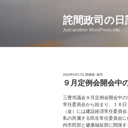
コ
ン
詫間政司の日
テ
ン
Just another WordPress site
ツ
へ
ス
キ
ッ
プ
投
2010年9月17日
投稿者:
政司
稿
９月定例会開会中
日:
三豊市議会９月定例会開会中の
常任委員会から始まり、１６日
（金）には建設経済常任委員会
私の所属する民生常任委員会に
内市民部と健康福祉部に関係す