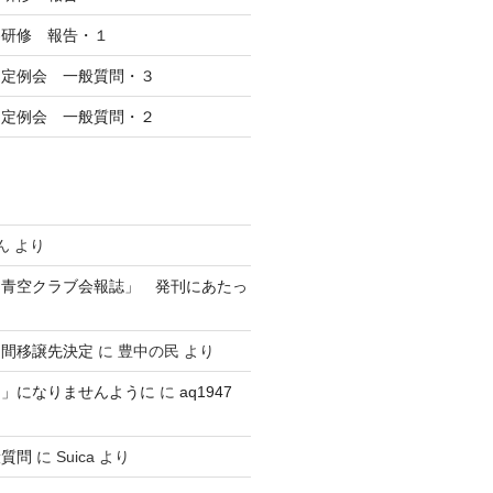
察研修 報告・１
回定例会 一般質問・３
回定例会 一般質問・２
ん
より
 青空クラブ会報誌」 発刊にあたっ
民間移譲先決定
に
豊中の民
より
？」になりませんように
に
aq1947
般質問
に
Suica
より