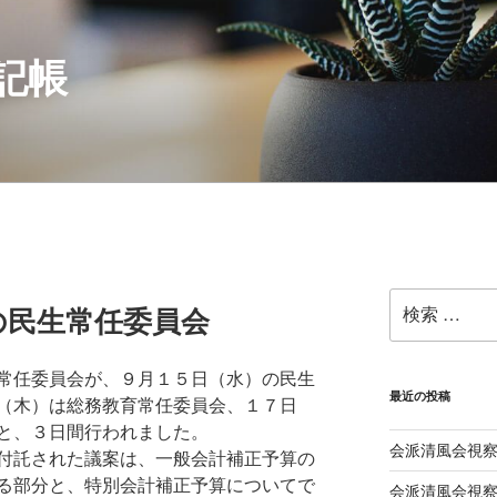
記帳
検
の民生常任委員会
索:
常任委員会が、９月１５日（水）の民生
最近の投稿
（木）は総務教育常任委員会、１７日
と、３日間行われました。
会派清風会視察
付託された議案は、一般会計補正予算の
る部分と、特別会計補正予算についてで
会派清風会視察