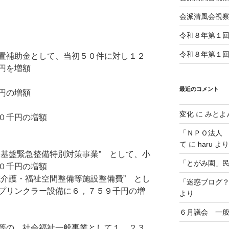
会派清風会視
令和８年第１
令和８年第１
置補助金として、当初５０件に対し１２
円を増額
最近のコメント
円の増額
変化
に
みとよ
０千円の増額
「ＮＰＯ法人
て
に
haru
より
護基盤緊急整備特別対策事業” として、小
「とがみ園」
０千円の増額
域介護・福祉空間整備等施設整備費” とし
「迷惑ブログ
プリンクラー設備に６，７５９千円の増
より
６月議会 一
等の、社会福祉一般事業として１，２３